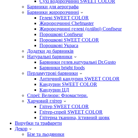
Сухі водорозчинні SWEET COLOR
Барвники для аерографа
Барвники жиророзчинні
Гелеві SWEET COLOR
Жиророзчинні Chefmaster
Жиророзчинні гелеві (олійні) Confiseur
Порошкові Confiseur
Порошкові SWEET COLOR
Порошкові Украса
Додатки до барвників
Натуральні барвники
Барвники гелев.натуральні Dr.Gusto
Барвники bright foods
Перламутрові барвники
Античний кандурин SWEET COLOR
Кандурин SWEET COLOR
Кандурин ЦД
Спреї: Велюри: Фломастери.
Харчовий глітер
Глітер SWEET COLOR
Глітер-спрей SWEET COLOR
Глітерна тканина, їстивний шовк
Вирубки та трафарети
Декор
Бізе та льодяники