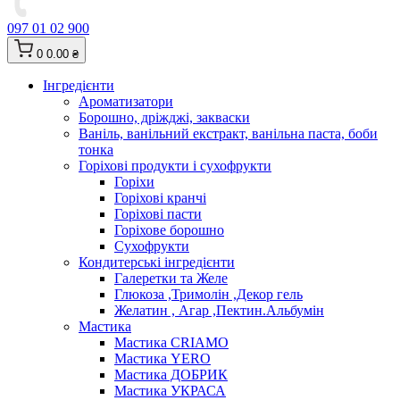
097 01 02 900
0
0.00 ₴
Інгредієнти
Ароматизатори
Борошно, дріжджі, закваски
Ваніль, ванільний екстракт, ванільна паста, боби
тонка
Горіхові продукти і сухофрукти
Горіхи
Горіхові кранчі
Горіхові пасти
Горіхове борошно
Сухофрукти
Кондитерські інгредієнти
Галеретки та Желе
Глюкоза ,Тримолін ,Декор гель
Желатин , Агар ,Пектин.Альбумін
Мастика
Мастика CRIAMO
Мастика YERO
Мастика ДОБРИК
Мастика УКРАСА