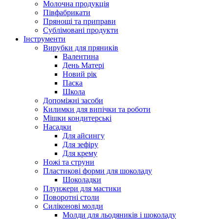
Молочна продукція
Півфабрикати
Прянощі та приправи
Сублімовані продукти
Інструменти
Вирубки для пряників
Валентина
День Матері
Новий рік
Паска
Школа
Допоміжні засоби
Килимки для випічки та роботи
Мішки кондитерські
Насадки
Для айсингу
Для зефіру
Для крему
Ножі та струни
Пластикові форми для шоколаду
Шоколадки
Плунжери для мастики
Поворотні столи
Силіконові молди
Молди для льодяників і шоколаду