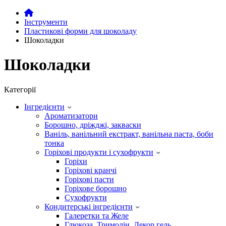
Інструменти
Пластикові форми для шоколаду
Шоколадки
Шоколадки
Категорії
Інгредієнти
Ароматизатори
Борошно, дріжджі, закваски
Ваніль, ванільний екстракт, ванільна паста, боби
тонка
Горіхові продукти і сухофрукти
Горіхи
Горіхові кранчі
Горіхові пасти
Горіхове борошно
Сухофрукти
Кондитерські інгредієнти
Галеретки та Желе
Глюкоза ,Тримолін ,Декор гель