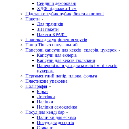
Сендвічі декоровані
ХДФ підложки 1 см
Підставки кубик рубик, бокси акрилові
Пакети
Для пряників
ЗІП пакети
Пакети КРАФТ
Палички для укріплення ярусів
Папір Тішью пакувальний
Паперові капсули для кексів, еклерів, цукерок
Капсули для еклерів
Капсули для кексів тюльпани
Паперові капсули для кексів і міні кексів,
цукерок.
Пергаментний папір, плівка, фольга
Пластикова упаковка
Поліграфія
Бірки
Листівки
Наліпки
Наліпки самоклейка
Посуд для кенді бар
Палички для ескімо
Посуд для десертів
Стакани