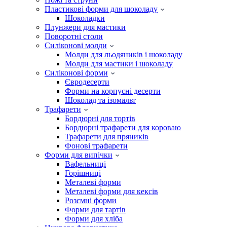
Пластикові форми для шоколаду
Шоколадки
Плунжери для мастики
Поворотні столи
Силіконові молди
Молди для льодяників і шоколаду
Молди для мастики і шоколаду
Силіконові форми
Євродесерти
Форми на корпусні десерти
Шоколад та ізомальт
Трафарети
Бордюрні для тортів
Бордюрні трафарети для короваю
Трафарети для пряників
Фонові трафарети
Форми для випічки
Вафельниці
Горішниці
Металеві форми
Металеві форми для кексів
Розємні форми
Форми для тартів
Форми для хліба