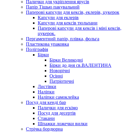
Палички для укріплення ярусів
Папір Тішью пакувальний
Паперові капсули для кексів, еклерів, цукерок
Капсули для еклерів
Капсули для кексів тюльпани
Паперові капсули для кексів і міні кексів,
цукерок.
Пергаментний папір, плівка, фольга
Пластикова упаковка
Поліграфія
Бірки
Бірки Великодні
Бірки до дня св.ВАЛЕНТИНА
Новорічні
Осінні
Патріотичні
Листівки
Наліпки
Наліпки самоклейка
Посуд для кенді бар
Палички для ескімо
Посуд для десертів
Стакани
Шпажки ложечки вилки
Стрічка бордюрна