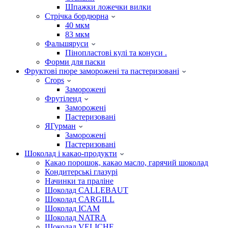
Шпажки ложечки вилки
Стрічка бордюрна
40 мкм
83 мкм
Фальшяруси
Пінопластові кулі та конуси .
Форми для паски
Фруктові пюре заморожені та пастеризовані
Crops
Заморожені
Фрутіленд
Заморожені
Пастеризовані
ЯГурман
Заморожені
Пастеризовані
Шоколад і какао-продукти
Какао порошок, какао масло, гарячий шоколад
Кондитерські глазурі
Начинки та праліне
Шоколад CALLEBAUT
Шоколад CARGILL
Шоколад ICAM
Шоколад NATRA
Шоколад VELICHE