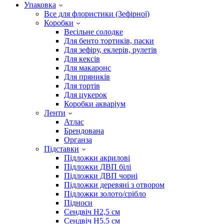
Упаковка
Все для флористики (Зефірної)
Коробки
Весільне солодке
Для бенто тортиків, паски
Для зефіру, еклерів, рулетів
Для кексів
Для макаронс
Для пряників
Для тортів
Для цукерок
Коробки акваріум
Ленти
Атлас
Брендована
Органза
Підставки
Підложки акрилові
Підложки ДВП білі
Підложки ДВП чорні
Підложки деревяні з отвором
Підложки золото/срібло
Підноси
Сендвіч H2,5 см
Сендвіч H5.5 см