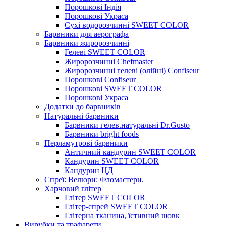
Порошкові Індія
Порошкові Украса
Сухі водорозчинні SWEET COLOR
Барвники для аерографа
Барвники жиророзчинні
Гелеві SWEET COLOR
Жиророзчинні Chefmaster
Жиророзчинні гелеві (олійні) Confiseur
Порошкові Confiseur
Порошкові SWEET COLOR
Порошкові Украса
Додатки до барвників
Натуральні барвники
Барвники гелев.натуральні Dr.Gusto
Барвники bright foods
Перламутрові барвники
Античний кандурин SWEET COLOR
Кандурин SWEET COLOR
Кандурин ЦД
Спреї: Велюри: Фломастери.
Харчовий глітер
Глітер SWEET COLOR
Глітер-спрей SWEET COLOR
Глітерна тканина, їстивний шовк
Вирубки та трафарети