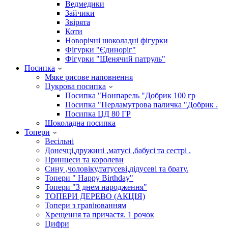
Ведмедики
Зайчики
Звірята
Коти
Новорічні шоколадні фігурки
Фігурки "Єдиноріг"
Фігурки "Щенячий патруль"
Посипка
Мяке рисове наповнення
Цукрова посипка
Посипка "Нонпарель "Добрик 100 гр
Посипка "Перламутрова паличка "Добрик .
Посипка ЦД 80 ГР
Шоколадна посипка
Топери
Весільні
Донечці,дружині ,матусі ,бабусі та сестрі .
Принцеси та королеви
Сину ,чоловіку,татусеві,дідусеві та брату.
Топери " Happy Birthday"
Топери "З днем народження"
ТОПЕРИ ДЕРЕВО (АКЦІЯ)
Топери з гравіюванням
Хрещення та причастя. 1 рочок
Цифри