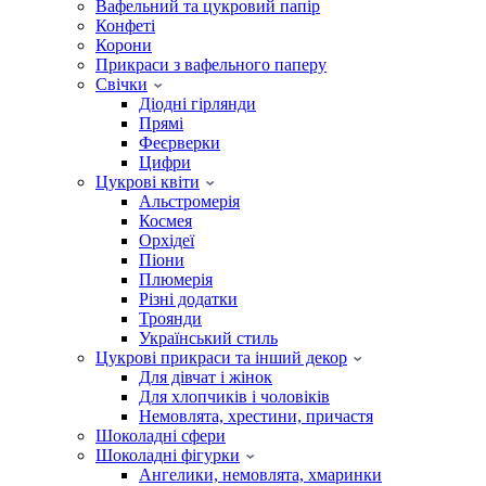
Вафельний та цукровий папір
Конфеті
Корони
Прикраси з вафельного паперу
Свічки
Діодні гірлянди
Прямі
Феєрверки
Цифри
Цукрові квіти
Альстромерія
Космея
Орхідеї
Піони
Плюмерія
Різні додатки
Троянди
Український стиль
Цукрові прикраси та інший декор
Для дівчат і жінок
Для хлопчиків і чоловіків
Немовлята, хрестини, причастя
Шоколадні сфери
Шоколадні фігурки
Ангелики, немовлята, хмаринки