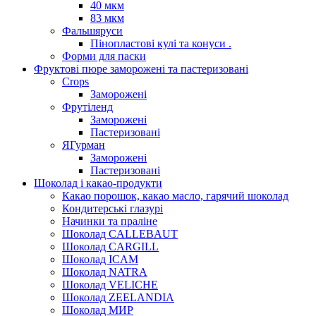
40 мкм
83 мкм
Фальшяруси
Пінопластові кулі та конуси .
Форми для паски
Фруктові пюре заморожені та пастеризовані
Crops
Заморожені
Фрутіленд
Заморожені
Пастеризовані
ЯГурман
Заморожені
Пастеризовані
Шоколад і какао-продукти
Какао порошок, какао масло, гарячий шоколад
Кондитерські глазурі
Начинки та праліне
Шоколад CALLEBAUT
Шоколад CARGILL
Шоколад ICAM
Шоколад NATRA
Шоколад VELICHE
Шоколад ZEELANDIA
Шоколад МИР