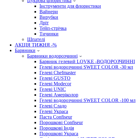
Цукрова флористика
Інструменти для флористики
Вайнери
Вирубки
Дріт
Тейп-стрічка
Тичинки
Шпателі
АКЦІЯ ТИЖНЯ -%
Барвники
Барвники водорозчинні
Барвник гелевий LOVKE -ВОДОРОЗЧИННІ
Гелеві водорозчинні SWEET COLOR -30 мл
Гелеві Chefmaster
Гелеві GUSTO
Гелеві Modecor
Гелеві UNIC
Гелеві Амеріколор
Гелеві водорозчинні SWEET COLOR -100 мл
Гелеві Сладо
Гелеві Украса
Паста Confiseur
Порошкові Confiseur
Порошкові Індія
Порошкові Украса