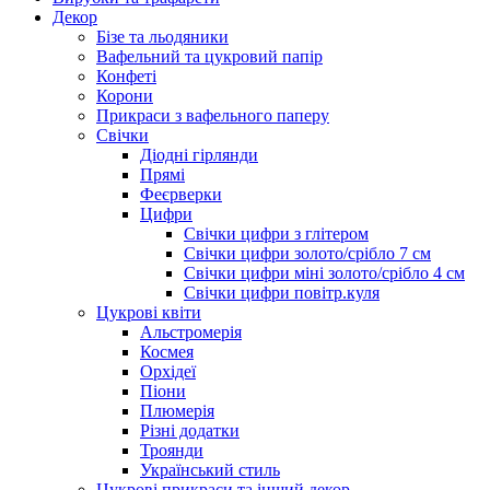
Декор
Бізе та льодяники
Вафельний та цукровий папір
Конфеті
Корони
Прикраси з вафельного паперу
Свічки
Діодні гірлянди
Прямі
Феєрверки
Цифри
Свічки цифри з глітером
Свічки цифри золото/срібло 7 см
Свічки цифри міні золото/срібло 4 см
Свічки цифри повітр.куля
Цукрові квіти
Альстромерія
Космея
Орхідеї
Піони
Плюмерія
Різні додатки
Троянди
Український стиль
Цукрові прикраси та інший декор