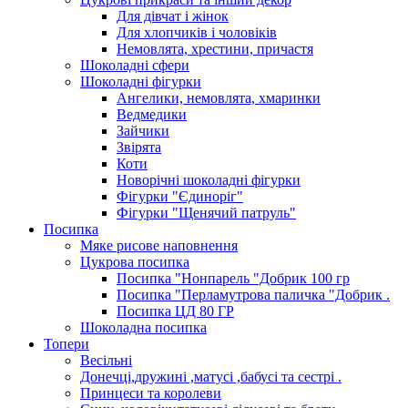
Для дівчат і жінок
Для хлопчиків і чоловіків
Немовлята, хрестини, причастя
Шоколадні сфери
Шоколадні фігурки
Ангелики, немовлята, хмаринки
Ведмедики
Зайчики
Звірята
Коти
Новорічні шоколадні фігурки
Фігурки "Єдиноріг"
Фігурки "Щенячий патруль"
Посипка
Мяке рисове наповнення
Цукрова посипка
Посипка "Нонпарель "Добрик 100 гр
Посипка "Перламутрова паличка "Добрик .
Посипка ЦД 80 ГР
Шоколадна посипка
Топери
Весільні
Донечці,дружині ,матусі ,бабусі та сестрі .
Принцеси та королеви