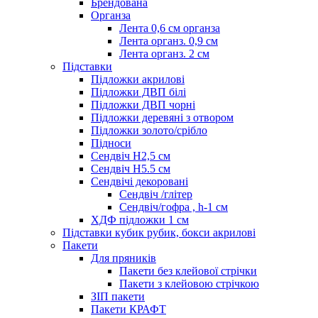
Брендована
Органза
Лента 0,6 см органза
Лента органз. 0,9 см
Лента органз. 2 см
Підставки
Підложки акрилові
Підложки ДВП білі
Підложки ДВП чорні
Підложки деревяні з отвором
Підложки золото/срібло
Підноси
Сендвіч H2,5 см
Сендвіч H5.5 см
Сендвічі декоровані
Сендвіч /глітер
Сендвіч/гофра , h-1 см
ХДФ підложки 1 см
Підставки кубик рубик, бокси акрилові
Пакети
Для пряників
Пакети без клейової стрічки
Пакети з клейовою стрічкою
ЗІП пакети
Пакети КРАФТ