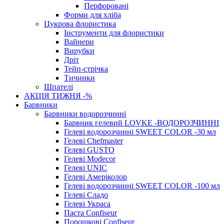
Перфоровані
Форми для хліба
Цукрова флористика
Інструменти для флористики
Вайнери
Вирубки
Дріт
Тейп-стрічка
Тичинки
Шпателі
АКЦІЯ ТИЖНЯ -%
Барвники
Барвники водорозчинні
Барвник гелевий LOVKE -ВОДОРОЗЧИННІ
Гелеві водорозчинні SWEET COLOR -30 мл
Гелеві Chefmaster
Гелеві GUSTO
Гелеві Modecor
Гелеві UNIC
Гелеві Амеріколор
Гелеві водорозчинні SWEET COLOR -100 мл
Гелеві Сладо
Гелеві Украса
Паста Confiseur
Порошкові Confiseur