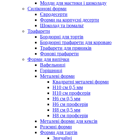
Молди для мастики і шоколаду
Силіконові форми
Євродесерти
Форми на корпусні десерти
Шоколад та ізомальт
Трафарети
Бордюрні для тортів
Бордюрні трафарети для короваю
Трафарети для пряників
Фонові трафарети
Форми для випічки
Вафельниці
Горішниці
Металеві форми
Квадратні металеві форми
Н10 см 0,5 мм
Н10 см профсерія
Н6 см 0,5 мм
Н6 см профсерія
Н8 см 0,5 мм
Н8 см профсерія
Металеві форми для кексів
Розємні форми
Форми для тартів
Звичайні