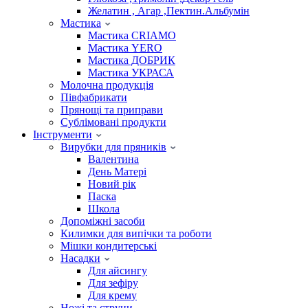
Желатин , Агар ,Пектин.Альбумін
Мастика
Мастика CRIAMO
Мастика YERO
Мастика ДОБРИК
Мастика УКРАСА
Молочна продукція
Півфабрикати
Прянощі та приправи
Сублімовані продукти
Інструменти
Вирубки для пряників
Валентина
День Матері
Новий рік
Паска
Школа
Допоміжні засоби
Килимки для випічки та роботи
Мішки кондитерські
Насадки
Для айсингу
Для зефіру
Для крему
Ножі та струни