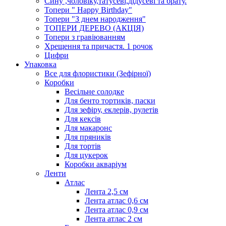
Сину ,чоловіку,татусеві,дідусеві та брату.
Топери " Happy Birthday"
Топери "З днем народження"
ТОПЕРИ ДЕРЕВО (АКЦІЯ)
Топери з гравіюванням
Хрещення та причастя. 1 рочок
Цифри
Упаковка
Все для флористики (Зефірної)
Коробки
Весільне солодке
Для бенто тортиків, паски
Для зефіру, еклерів, рулетів
Для кексів
Для макаронс
Для пряників
Для тортів
Для цукерок
Коробки акваріум
Ленти
Атлас
Лента 2,5 см
Лента атлас 0,6 см
Лента атлас 0,9 см
Лента атлас 2 см