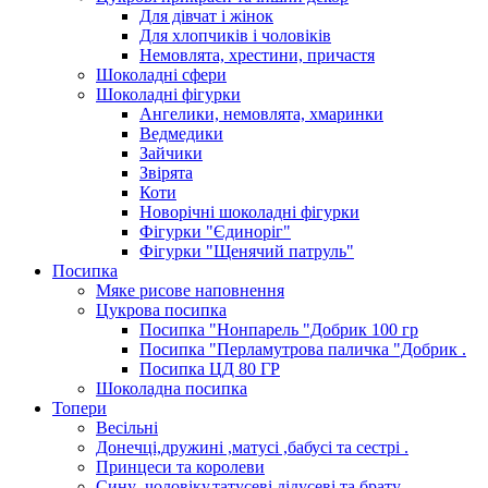
Для дівчат і жінок
Для хлопчиків і чоловіків
Немовлята, хрестини, причастя
Шоколадні сфери
Шоколадні фігурки
Ангелики, немовлята, хмаринки
Ведмедики
Зайчики
Звірята
Коти
Новорічні шоколадні фігурки
Фігурки "Єдиноріг"
Фігурки "Щенячий патруль"
Посипка
Мяке рисове наповнення
Цукрова посипка
Посипка "Нонпарель "Добрик 100 гр
Посипка "Перламутрова паличка "Добрик .
Посипка ЦД 80 ГР
Шоколадна посипка
Топери
Весільні
Донечці,дружині ,матусі ,бабусі та сестрі .
Принцеси та королеви
Сину ,чоловіку,татусеві,дідусеві та брату.