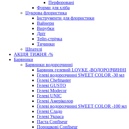
Перфоровані
Форми для хліба
Цукрова флористика
Інструменти для флористики
Вайнери
Вирубки
Дріт
Тейп-стрічка
Тичинки
Шпателі
АКЦІЯ ТИЖНЯ -%
Барвники
Барвники водорозчинні
Барвник гелевий LOVKE -ВОДОРОЗЧИННІ
Гелеві водорозчинні SWEET COLOR -30 мл
Гелеві Chefmaster
Гелеві GUSTO
Гелеві Modecor
Гелеві UNIC
Гелеві Амеріколор
Гелеві водорозчинні SWEET COLOR -100 мл
Гелеві Сладо
Гелеві Украса
Паста Confiseur
Порошкові Confiseur