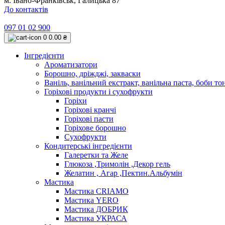
м. Івано-Франківськ, Галицька 87
До контактів
097 01 02 900
0
0.00 ₴
Інгредієнти
Ароматизатори
Борошно, дріжджі, закваски
Ваніль, ванільний екстракт, ванільна паста, боби то
Горіхові продукти і сухофрукти
Горіхи
Горіхові кранчі
Горіхові пасти
Горіхове борошно
Сухофрукти
Кондитерські інгредієнти
Галеретки та Желе
Глюкоза ,Тримолін ,Декор гель
Желатин , Агар ,Пектин.Альбумін
Мастика
Мастика CRIAMO
Мастика YERO
Мастика ДОБРИК
Мастика УКРАСА