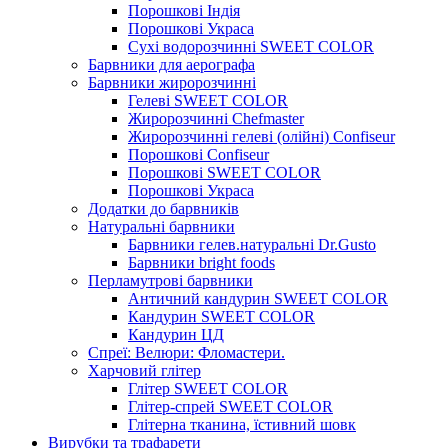
Порошкові Індія
Порошкові Украса
Сухі водорозчинні SWEET COLOR
Барвники для аерографа
Барвники жиророзчинні
Гелеві SWEET COLOR
Жиророзчинні Chefmaster
Жиророзчинні гелеві (олійні) Confiseur
Порошкові Confiseur
Порошкові SWEET COLOR
Порошкові Украса
Додатки до барвників
Натуральні барвники
Барвники гелев.натуральні Dr.Gusto
Барвники bright foods
Перламутрові барвники
Античний кандурин SWEET COLOR
Кандурин SWEET COLOR
Кандурин ЦД
Спреї: Велюри: Фломастери.
Харчовий глітер
Глітер SWEET COLOR
Глітер-спрей SWEET COLOR
Глітерна тканина, їстивний шовк
Вирубки та трафарети