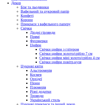
Декор
Бізе та льодяники
Вафельний та цукровий папір
Конфеті
Корони
Прикраси з вафельного паперу
Свічки
Діодні гірлянди
Прямі
Феєрверки
Цифри
Свічки цифри з глітером
Свічки цифри золото/срібло 7 см
Свічки цифри міні золото/срібло 4 см
Свічки цифри повітр.куля
Цукрові квіти
Альстромерія
Космея
Орхідеї
Піони
Плюмерія
Різні додатки
Троянди
Український стиль
Цукрові прикраси та інший декор