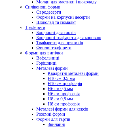
Молди для мастики і шоколаду
Силіконові форми
Євродесерти
Форми на корпусні десерти
Шоколад та ізомальт
Трафарети
Бордюрні для тортів
Бордюрні трафарети для короваю
Трафарети для пряників
Фонові трафарети
Форми для випічки
Вафельниці
Горішниці
Металеві форми
Квадратні металеві форми
Н10 см 0,5 мм
Н10 см профсерія
Н6 см 0,5 мм
Н6 см профсерія
Н8 см 0,5 мм
Н8 см профсерія
Металеві форми для кексів
Розємні форми
Форми для тартів
Звичайні