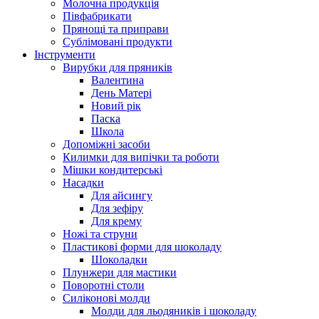
Молочна продукція
Півфабрикати
Прянощі та приправи
Сублімовані продукти
Інструменти
Вирубки для пряників
Валентина
День Матері
Новий рік
Паска
Школа
Допоміжні засоби
Килимки для випічки та роботи
Мішки кондитерські
Насадки
Для айсингу
Для зефіру
Для крему
Ножі та струни
Пластикові форми для шоколаду
Шоколадки
Плунжери для мастики
Поворотні столи
Силіконові молди
Молди для льодяників і шоколаду