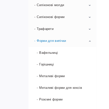
Силіконові молди
Силіконові форми
Молди для льодяників і
шоколаду
Трафарети
Євродесерти
Молди для мастики і шоколаду
Форми на корпусні десерти
Форми для випічки
Бордюрні для тортів
Шоколад та ізомальт
Бордюрні трафарети для
Вафельниці
короваю
Горішниці
Трафарети для пряників
Металеві форми
Фонові трафарети
Металеві форми для кексів
Розємні форми