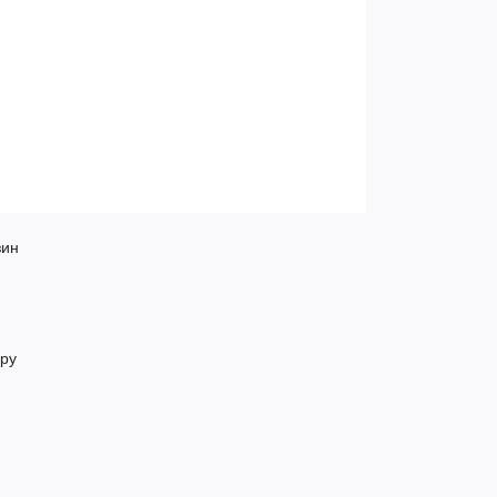
зин
ру