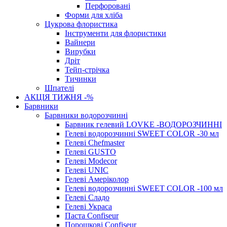
Перфоровані
Форми для хліба
Цукрова флористика
Інструменти для флористики
Вайнери
Вирубки
Дріт
Тейп-стрічка
Тичинки
Шпателі
АКЦІЯ ТИЖНЯ -%
Барвники
Барвники водорозчинні
Барвник гелевий LOVKE -ВОДОРОЗЧИННІ
Гелеві водорозчинні SWEET COLOR -30 мл
Гелеві Chefmaster
Гелеві GUSTO
Гелеві Modecor
Гелеві UNIC
Гелеві Амеріколор
Гелеві водорозчинні SWEET COLOR -100 мл
Гелеві Сладо
Гелеві Украса
Паста Confiseur
Порошкові Confiseur