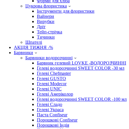
Форми для хліба
Цукрова флористика
Інструменти для флористики
Вайнери
Вирубки
Дріт
Тейп-стрічка
Тичинки
Шпателі
АКЦІЯ ТИЖНЯ -%
Барвники
Барвники водорозчинні
Барвник гелевий LOVKE -ВОДОРОЗЧИННІ
Гелеві водорозчинні SWEET COLOR -30 мл
Гелеві Chefmaster
Гелеві GUSTO
Гелеві Modecor
Гелеві UNIC
Гелеві Амеріколор
Гелеві водорозчинні SWEET COLOR -100 мл
Гелеві Сладо
Гелеві Украса
Паста Confiseur
Порошкові Confiseur
Порошкові Індія