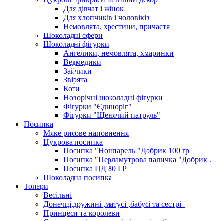
Для дівчат і жінок
Для хлопчиків і чоловіків
Немовлята, хрестини, причастя
Шоколадні сфери
Шоколадні фігурки
Ангелики, немовлята, хмаринки
Ведмедики
Зайчики
Звірята
Коти
Новорічні шоколадні фігурки
Фігурки "Єдиноріг"
Фігурки "Щенячий патруль"
Посипка
Мяке рисове наповнення
Цукрова посипка
Посипка "Нонпарель "Добрик 100 гр
Посипка "Перламутрова паличка "Добрик .
Посипка ЦД 80 ГР
Шоколадна посипка
Топери
Весільні
Донечці,дружині ,матусі ,бабусі та сестрі .
Принцеси та королеви