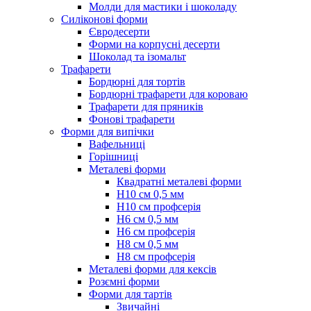
Молди для мастики і шоколаду
Силіконові форми
Євродесерти
Форми на корпусні десерти
Шоколад та ізомальт
Трафарети
Бордюрні для тортів
Бордюрні трафарети для короваю
Трафарети для пряників
Фонові трафарети
Форми для випічки
Вафельниці
Горішниці
Металеві форми
Квадратні металеві форми
Н10 см 0,5 мм
Н10 см профсерія
Н6 см 0,5 мм
Н6 см профсерія
Н8 см 0,5 мм
Н8 см профсерія
Металеві форми для кексів
Розємні форми
Форми для тартів
Звичайні