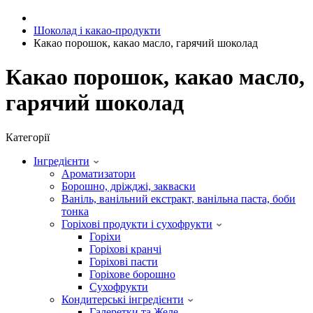
Шоколад і какао-продукти
Какао порошок, какао масло, гарячий шоколад
Какао порошок, какао масло,
гарячий шоколад
Категорії
Інгредієнти
Ароматизатори
Борошно, дріжджі, закваски
Ваніль, ванільний екстракт, ванільна паста, боби
тонка
Горіхові продукти і сухофрукти
Горіхи
Горіхові кранчі
Горіхові пасти
Горіхове борошно
Сухофрукти
Кондитерські інгредієнти
Галеретки та Желе