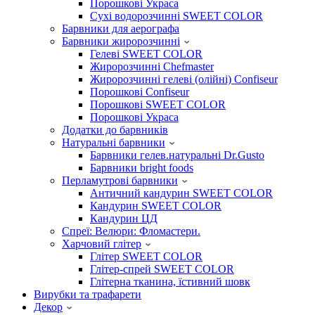
Порошкові Украса
Сухі водорозчинні SWEET COLOR
Барвники для аерографа
Барвники жиророзчинні
Гелеві SWEET COLOR
Жиророзчинні Chefmaster
Жиророзчинні гелеві (олійні) Confiseur
Порошкові Confiseur
Порошкові SWEET COLOR
Порошкові Украса
Додатки до барвників
Натуральні барвники
Барвники гелев.натуральні Dr.Gusto
Барвники bright foods
Перламутрові барвники
Античний кандурин SWEET COLOR
Кандурин SWEET COLOR
Кандурин ЦД
Спреї: Велюри: Фломастери.
Харчовий глітер
Глітер SWEET COLOR
Глітер-спрей SWEET COLOR
Глітерна тканина, їстивний шовк
Вирубки та трафарети
Декор