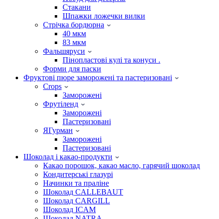
Стакани
Шпажки ложечки вилки
Стрічка бордюрна
40 мкм
83 мкм
Фальшяруси
Пінопластові кулі та конуси .
Форми для паски
Фруктові пюре заморожені та пастеризовані
Crops
Заморожені
Фрутіленд
Заморожені
Пастеризовані
ЯГурман
Заморожені
Пастеризовані
Шоколад і какао-продукти
Какао порошок, какао масло, гарячий шоколад
Кондитерські глазурі
Начинки та праліне
Шоколад CALLEBAUT
Шоколад CARGILL
Шоколад ICAM
Шоколад NATRA