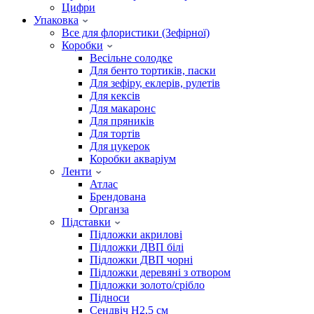
Цифри
Упаковка
Все для флористики (Зефірної)
Коробки
Весільне солодке
Для бенто тортиків, паски
Для зефіру, еклерів, рулетів
Для кексів
Для макаронс
Для пряників
Для тортів
Для цукерок
Коробки акваріум
Ленти
Атлас
Брендована
Органза
Підставки
Підложки акрилові
Підложки ДВП білі
Підложки ДВП чорні
Підложки деревяні з отвором
Підложки золото/срібло
Підноси
Сендвіч H2,5 см