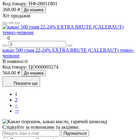
Код товару:
НФ-00011801
368.00 ₴
До кошика
Хіт продажів
0
какао 500 грам 22-24% EXTRA BRUTE (CALEBAUT) темно-
червоне
В наявності
Код товару:
ЦО000005274
564.00 ₴
До кошика
Показати ще
1
2
>
>|
Слідкуйте за новинками та акціями:
Підпишіться