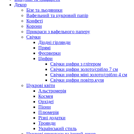
Декор
Бізе та льодяники
Вафельний та цукровий папір
Конфеті
Корони
Прикраси з вафельного паперу
Свічки
Діодні гірлянди
Прямі
Феєрверки
Цифри
Свічки цифри з глітером
Свічки цифри золото/срібло 7 см
Свічки цифри міні золото/срібло 4 см
Свічки цифри повітр.куля
Цукрові квіти
Альстромерія
Космея
Орхідеї
Піони
Плюмерія
Різні додатки
Троянди
Український стиль
Цукрові прикраси та інший декор