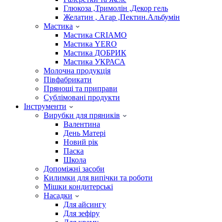
Глюкоза ,Тримолін ,Декор гель
Желатин , Агар ,Пектин.Альбумін
Мастика
Мастика CRIAMO
Мастика YERO
Мастика ДОБРИК
Мастика УКРАСА
Молочна продукція
Півфабрикати
Прянощі та приправи
Сублімовані продукти
Інструменти
Вирубки для пряників
Валентина
День Матері
Новий рік
Паска
Школа
Допоміжні засоби
Килимки для випічки та роботи
Мішки кондитерські
Насадки
Для айсингу
Для зефіру