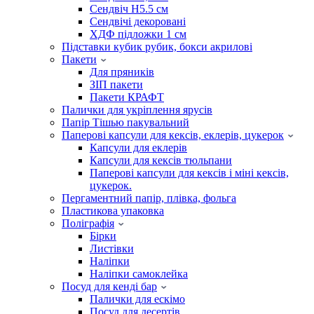
Сендвіч H5.5 см
Сендвічі декоровані
ХДФ підложки 1 см
Підставки кубик рубик, бокси акрилові
Пакети
Для пряників
ЗІП пакети
Пакети КРАФТ
Палички для укріплення ярусів
Папір Тішью пакувальний
Паперові капсули для кексів, еклерів, цукерок
Капсули для еклерів
Капсули для кексів тюльпани
Паперові капсули для кексів і міні кексів,
цукерок.
Пергаментний папір, плівка, фольга
Пластикова упаковка
Поліграфія
Бірки
Листівки
Наліпки
Наліпки самоклейка
Посуд для кенді бар
Палички для ескімо
Посуд для десертів