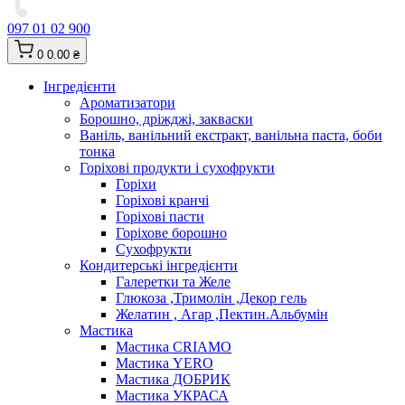
097 01 02 900
0
0.00 ₴
Інгредієнти
Ароматизатори
Борошно, дріжджі, закваски
Ваніль, ванільний екстракт, ванільна паста, боби
тонка
Горіхові продукти і сухофрукти
Горіхи
Горіхові кранчі
Горіхові пасти
Горіхове борошно
Сухофрукти
Кондитерські інгредієнти
Галеретки та Желе
Глюкоза ,Тримолін ,Декор гель
Желатин , Агар ,Пектин.Альбумін
Мастика
Мастика CRIAMO
Мастика YERO
Мастика ДОБРИК
Мастика УКРАСА