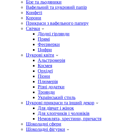
Бізе та льодяники
Вафельний та цукровий папір
Конфеті
Корони
Прикраси з вафельного паперу
Свічки
Діодні гірлянди
Прямі
Феєрверки
Цифри
Цукрові квіти
Альстромерія
Космея
Орхідеї
Піони
Плюмерія
Різні додатки
Троянди
Український стиль
Цукрові прикраси та інший декор
Для дівчат і жінок
Для хлопчиків і чоловіків
Немовлята, хрестини, причастя
Шоколадні сфери
Шоколадні фігурки