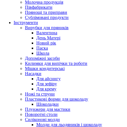
Молочна продукція
Півфабрикати
Прянощі та приправи
Сублімовані продукти
Інструменти
Вирубки для пряників
Валентина
День Матері
Новий рік
Паска
Школа
Допоміжні засоби
Килимки для випічки та роботи
Мішки кондитерські
Насадки
Для айсингу
Для зефіру
Для крему
Ножі та струни
Пластикові форми для шоколаду
Шоколадки
Плунжери для мастики
Поворотні столи
Силіконові молди
Молди для льодяників і шоколаду