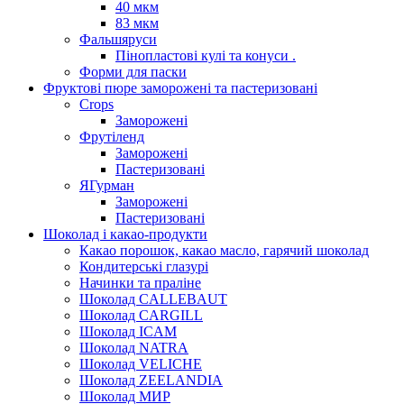
40 мкм
83 мкм
Фальшяруси
Пінопластові кулі та конуси .
Форми для паски
Фруктові пюре заморожені та пастеризовані
Crops
Заморожені
Фрутіленд
Заморожені
Пастеризовані
ЯГурман
Заморожені
Пастеризовані
Шоколад і какао-продукти
Какао порошок, какао масло, гарячий шоколад
Кондитерські глазурі
Начинки та праліне
Шоколад CALLEBAUT
Шоколад CARGILL
Шоколад ICAM
Шоколад NATRA
Шоколад VELICHE
Шоколад ZEELANDIA
Шоколад МИР