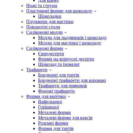
Для крему
Ножі та струни
Пластикові форми для шоколаду
Шоколадки
Плунжери для мастики
Поворотні столи
Силіконові молди
Молди для льодяників і шоколаду
Молди для мастики і шоколаду
Силіконові форми
Євродесерти
Форми на корпусні десерти
Шоколад та ізомальт
Трафарети
Бордюрні для тортів
Бордюрні трафарети для короваю
Трафарети для пряників
Фонові трафарети
Форми для випічки
Вафельниці
Горішниці
Металеві форми
Металеві форми для кексів
Розємні форми
Форми для тартів