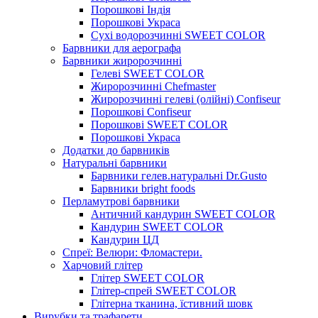
Порошкові Індія
Порошкові Украса
Сухі водорозчинні SWEET COLOR
Барвники для аерографа
Барвники жиророзчинні
Гелеві SWEET COLOR
Жиророзчинні Chefmaster
Жиророзчинні гелеві (олійні) Confiseur
Порошкові Confiseur
Порошкові SWEET COLOR
Порошкові Украса
Додатки до барвників
Натуральні барвники
Барвники гелев.натуральні Dr.Gusto
Барвники bright foods
Перламутрові барвники
Античний кандурин SWEET COLOR
Кандурин SWEET COLOR
Кандурин ЦД
Спреї: Велюри: Фломастери.
Харчовий глітер
Глітер SWEET COLOR
Глітер-спрей SWEET COLOR
Глітерна тканина, їстивний шовк
Вирубки та трафарети