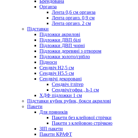
Брендована
Органза
Лента 0,6 см органза
Лента органз. 0,9 см
Лента органз. 2 см
Підставки
Підложки акрилові
Підложки ДВП білі
Підложки ДВП чорні
Підложки деревяні з отвором
Підложки золото/срібло
Підноси
Сендвіч H2,5 см
Сендвіч H5.5 см
Сендвічі декоровані
Сендвіч /глітер
Сендвіч/гофра , h-1 см
ХДФ підложки 1 см
Підставки кубик рубик, бокси акрилові
Пакети
Для пряників
Пакети без клейової стрічки
Пакети з клейовою стрічкою
ЗІП пакети
Пакети КРАФТ