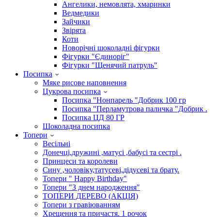
Ангелики, немовлята, хмаринки
Ведмедики
Зайчики
Звірята
Коти
Новорічні шоколадні фігурки
Фігурки "Єдиноріг"
Фігурки "Щенячий патруль"
Посипка
Мяке рисове наповнення
Цукрова посипка
Посипка "Нонпарель "Добрик 100 гр
Посипка "Перламутрова паличка "Добрик .
Посипка ЦД 80 ГР
Шоколадна посипка
Топери
Весільні
Донечці,дружині ,матусі ,бабусі та сестрі .
Принцеси та королеви
Сину ,чоловіку,татусеві,дідусеві та брату.
Топери " Happy Birthday"
Топери "З днем народження"
ТОПЕРИ ДЕРЕВО (АКЦІЯ)
Топери з гравіюванням
Хрещення та причастя. 1 рочок