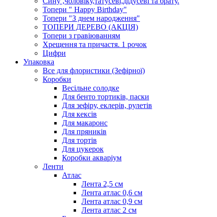
Сину ,чоловіку,татусеві,дідусеві та брату.
Топери " Happy Birthday"
Топери "З днем народження"
ТОПЕРИ ДЕРЕВО (АКЦІЯ)
Топери з гравіюванням
Хрещення та причастя. 1 рочок
Цифри
Упаковка
Все для флористики (Зефірної)
Коробки
Весільне солодке
Для бенто тортиків, паски
Для зефіру, еклерів, рулетів
Для кексів
Для макаронс
Для пряників
Для тортів
Для цукерок
Коробки акваріум
Ленти
Атлас
Лента 2,5 см
Лента атлас 0,6 см
Лента атлас 0,9 см
Лента атлас 2 см