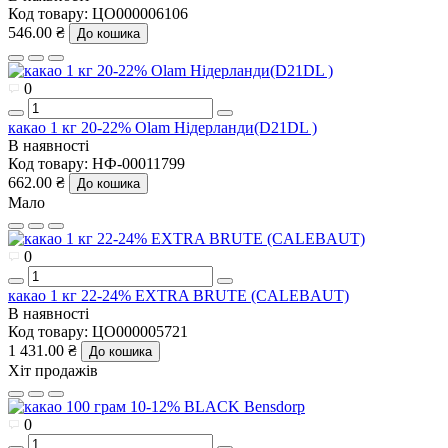
Код товару:
ЦО000006106
546.00 ₴
До кошика
0
какао 1 кг 20-22% Olam Нідерланди(D21DL )
В наявності
Код товару:
НФ-00011799
662.00 ₴
До кошика
Мало
0
какао 1 кг 22-24% EXTRA BRUTE (CALEBAUT)
В наявності
Код товару:
ЦО000005721
1 431.00 ₴
До кошика
Хіт продажів
0