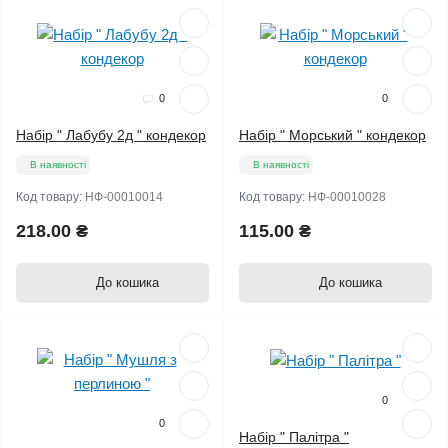
Мало
0
0
Набір " Лабубу 2д " кондекор
Набір " Морський " кондекор
В наявності
В наявності
Код товару:
НФ-00010014
Код товару:
НФ-00010028
218.00 ₴
115.00 ₴
До кошика
До кошика
Мало
Мало
0
0
Набір " Палітра "