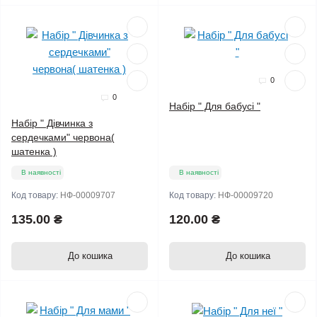
Мало
Мало
0
0
Набір " Для бабусі "
Набір " Дівчинка з
сердечками" червона(
шатенка )
В наявності
В наявності
Код товару:
НФ-00009707
Код товару:
НФ-00009720
135.00 ₴
120.00 ₴
До кошика
До кошика