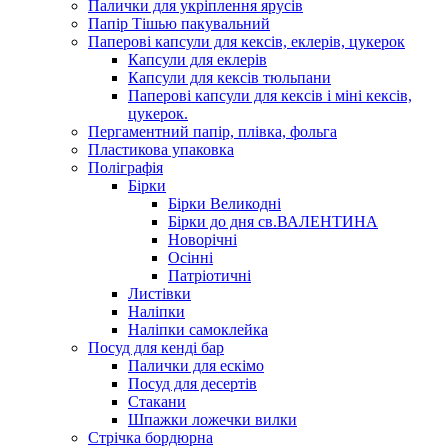
Палички для укріплення ярусів
Папір Тішью пакувальний
Паперові капсули для кексів, еклерів, цукерок
Капсули для еклерів
Капсули для кексів тюльпани
Паперові капсули для кексів і міні кексів,
цукерок.
Пергаментний папір, плівка, фольга
Пластикова упаковка
Поліграфія
Бірки
Бірки Великодні
Бірки до дня св.ВАЛЕНТИНА
Новорічні
Осінні
Патріотичні
Листівки
Наліпки
Наліпки самоклейка
Посуд для кенді бар
Палички для ескімо
Посуд для десертів
Стакани
Шпажки ложечки вилки
Стрічка бордюрна