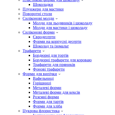
Шоколадки
Плунжери для мастики
Поворотні столи
Силіконові молди
Молди для льодяників і шоколаду
Молди для мастики і шоколаду
Силіконові форми
Євродесерти
Форми на корпусні десерти
Шоколад та ізомальт
Трафарети
Бордюрні для тортів
Бордюрні трафарети для короваю
Трафарети для пряників
Фонові трафарети
Форми для випічки
Вафельниці
Горішниці
Металеві форми
Металеві форми для кексів
Розємні форми
Форми для тартів
Форми для хліба
Цукрова флористика