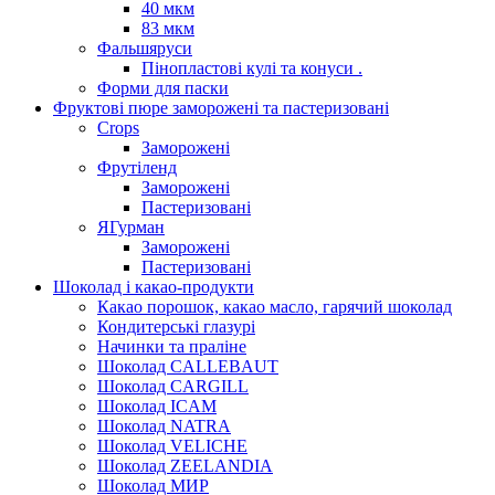
40 мкм
83 мкм
Фальшяруси
Пінопластові кулі та конуси .
Форми для паски
Фруктові пюре заморожені та пастеризовані
Crops
Заморожені
Фрутіленд
Заморожені
Пастеризовані
ЯГурман
Заморожені
Пастеризовані
Шоколад і какао-продукти
Какао порошок, какао масло, гарячий шоколад
Кондитерські глазурі
Начинки та праліне
Шоколад CALLEBAUT
Шоколад CARGILL
Шоколад ICAM
Шоколад NATRA
Шоколад VELICHE
Шоколад ZEELANDIA
Шоколад МИР