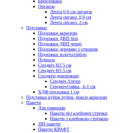
Брендована
Органза
Лента 0,6 см органза
Лента органз. 0,9 см
Лента органз. 2 см
Підставки
Підложки акрилові
Підложки ДВП білі
Підложки ДВП чорні
Підложки деревяні з отвором
Підложки золото/срібло
Підноси
Сендвіч H2,5 см
Сендвіч H5.5 см
Сендвічі декоровані
Сендвіч /глітер
Сендвіч/гофра , h-1 см
ХДФ підложки 1 см
Підставки кубик рубик, бокси акрилові
Пакети
Для пряників
Пакети без клейової стрічки
Пакети з клейовою стрічкою
ЗІП пакети
Пакети КРАФТ