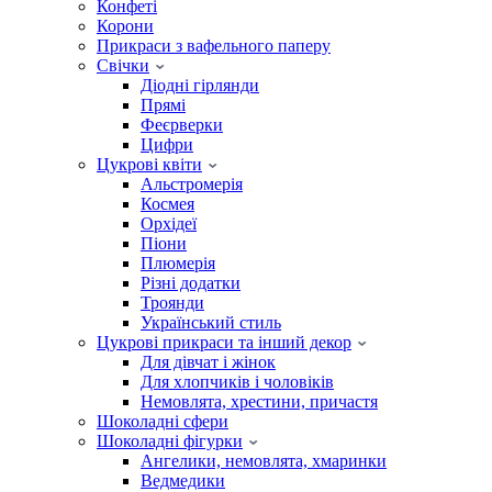
Конфеті
Корони
Прикраси з вафельного паперу
Свічки
Діодні гірлянди
Прямі
Феєрверки
Цифри
Цукрові квіти
Альстромерія
Космея
Орхідеї
Піони
Плюмерія
Різні додатки
Троянди
Український стиль
Цукрові прикраси та інший декор
Для дівчат і жінок
Для хлопчиків і чоловіків
Немовлята, хрестини, причастя
Шоколадні сфери
Шоколадні фігурки
Ангелики, немовлята, хмаринки
Ведмедики