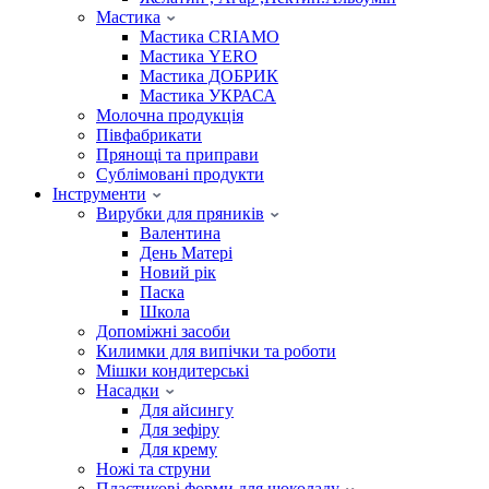
Мастика
Мастика CRIAMO
Мастика YERO
Мастика ДОБРИК
Мастика УКРАСА
Молочна продукція
Півфабрикати
Прянощі та приправи
Сублімовані продукти
Інструменти
Вирубки для пряників
Валентина
День Матері
Новий рік
Паска
Школа
Допоміжні засоби
Килимки для випічки та роботи
Мішки кондитерські
Насадки
Для айсингу
Для зефіру
Для крему
Ножі та струни
Пластикові форми для шоколаду