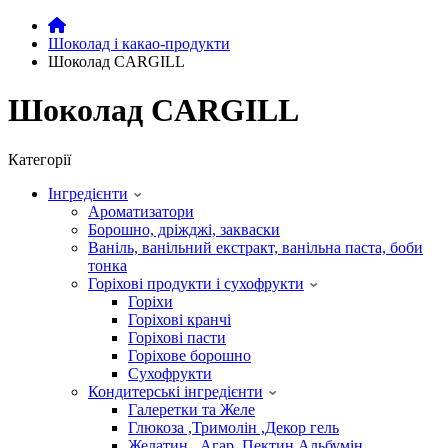
Шоколад і какао-продукти
Шоколад CARGILL
Шоколад CARGILL
Категорії
Інгредієнти
Ароматизатори
Борошно, дріжджі, закваски
Ваніль, ванільний екстракт, ванільна паста, боби
тонка
Горіхові продукти і сухофрукти
Горіхи
Горіхові кранчі
Горіхові пасти
Горіхове борошно
Сухофрукти
Кондитерські інгредієнти
Галеретки та Желе
Глюкоза ,Тримолін ,Декор гель
Желатин , Агар ,Пектин.Альбумін