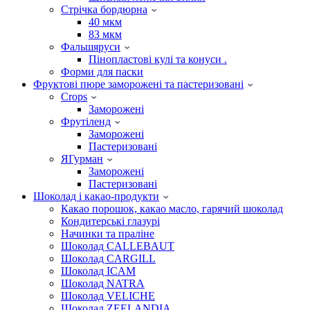
Стрічка бордюрна
40 мкм
83 мкм
Фальшяруси
Пінопластові кулі та конуси .
Форми для паски
Фруктові пюре заморожені та пастеризовані
Crops
Заморожені
Фрутіленд
Заморожені
Пастеризовані
ЯГурман
Заморожені
Пастеризовані
Шоколад і какао-продукти
Какао порошок, какао масло, гарячий шоколад
Кондитерські глазурі
Начинки та праліне
Шоколад CALLEBAUT
Шоколад CARGILL
Шоколад ICAM
Шоколад NATRA
Шоколад VELICHE
Шоколад ZEELANDIA