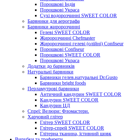
Порошкові Індія
Порошкові Украса
Сухі водорозчинні SWEET COLOR
Барвники для аерографа
Барвники жиророзчинні
Гелеві SWEET COLOR
Жиророзчинні Chefmaster
Жиророзчинні гелеві (олійні) Confiseur
Порошкові Confiseur
Порошкові SWEET COLOR
Порошкові Украса
Додатки до барвників
Натуральні барвники
Барвники гелев.натуральні Dr.Gusto
Барвники bright foods
Перламутрові барвники
Античний кандурин SWEET COLOR
Кандурин SWEET COLOR
Кандурин ЦД
Спреї: Велюри: Фломастери.
Харчовий глітер
Глітер SWEET COLOR
Глітер-спрей SWEET COLOR
Глітерна тканина, їстивний шовк
Вирубки та трафарети