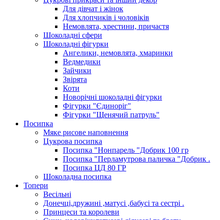
Для дівчат і жінок
Для хлопчиків і чоловіків
Немовлята, хрестини, причастя
Шоколадні сфери
Шоколадні фігурки
Ангелики, немовлята, хмаринки
Ведмедики
Зайчики
Звірята
Коти
Новорічні шоколадні фігурки
Фігурки "Єдиноріг"
Фігурки "Щенячий патруль"
Посипка
Мяке рисове наповнення
Цукрова посипка
Посипка "Нонпарель "Добрик 100 гр
Посипка "Перламутрова паличка "Добрик .
Посипка ЦД 80 ГР
Шоколадна посипка
Топери
Весільні
Донечці,дружині ,матусі ,бабусі та сестрі .
Принцеси та королеви