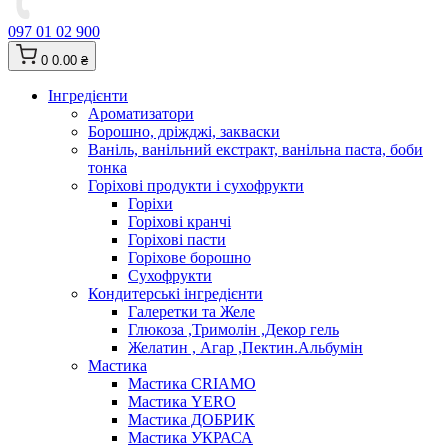
097 01 02 900
0
0.00 ₴
Інгредієнти
Ароматизатори
Борошно, дріжджі, закваски
Ваніль, ванільний екстракт, ванільна паста, боби
тонка
Горіхові продукти і сухофрукти
Горіхи
Горіхові кранчі
Горіхові пасти
Горіхове борошно
Сухофрукти
Кондитерські інгредієнти
Галеретки та Желе
Глюкоза ,Тримолін ,Декор гель
Желатин , Агар ,Пектин.Альбумін
Мастика
Мастика CRIAMO
Мастика YERO
Мастика ДОБРИК
Мастика УКРАСА