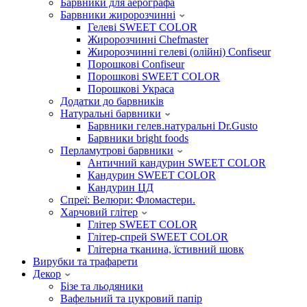
Барвники для аерографа
Барвники жиророзчинні
Гелеві SWEET COLOR
Жиророзчинні Chefmaster
Жиророзчинні гелеві (олійні) Confiseur
Порошкові Confiseur
Порошкові SWEET COLOR
Порошкові Украса
Додатки до барвників
Натуральні барвники
Барвники гелев.натуральні Dr.Gusto
Барвники bright foods
Перламутрові барвники
Античний кандурин SWEET COLOR
Кандурин SWEET COLOR
Кандурин ЦД
Спреї: Велюри: Фломастери.
Харчовий глітер
Глітер SWEET COLOR
Глітер-спрей SWEET COLOR
Глітерна тканина, їстивний шовк
Вирубки та трафарети
Декор
Бізе та льодяники
Вафельний та цукровий папір