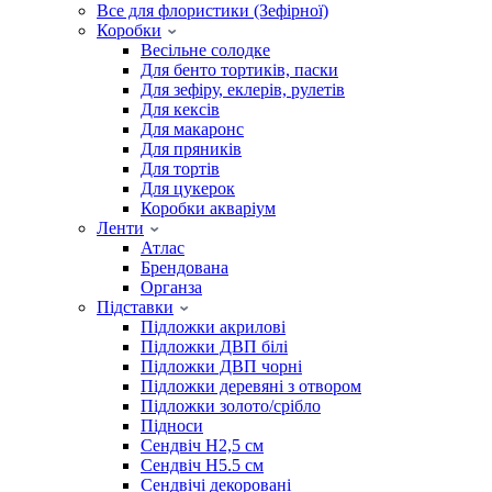
Все для флористики (Зефірної)
Коробки
Весільне солодке
Для бенто тортиків, паски
Для зефіру, еклерів, рулетів
Для кексів
Для макаронс
Для пряників
Для тортів
Для цукерок
Коробки акваріум
Ленти
Атлас
Брендована
Органза
Підставки
Підложки акрилові
Підложки ДВП білі
Підложки ДВП чорні
Підложки деревяні з отвором
Підложки золото/срібло
Підноси
Сендвіч H2,5 см
Сендвіч H5.5 см
Сендвічі декоровані