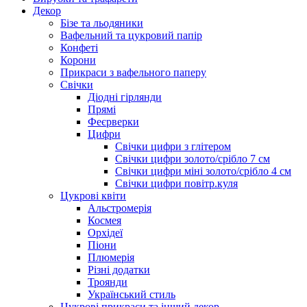
Декор
Бізе та льодяники
Вафельний та цукровий папір
Конфеті
Корони
Прикраси з вафельного паперу
Свічки
Діодні гірлянди
Прямі
Феєрверки
Цифри
Свічки цифри з глітером
Свічки цифри золото/срібло 7 см
Свічки цифри міні золото/срібло 4 см
Свічки цифри повітр.куля
Цукрові квіти
Альстромерія
Космея
Орхідеї
Піони
Плюмерія
Різні додатки
Троянди
Український стиль
Цукрові прикраси та інший декор