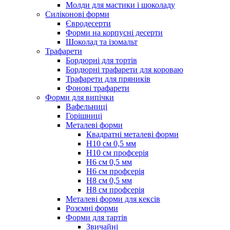
Молди для мастики і шоколаду
Силіконові форми
Євродесерти
Форми на корпусні десерти
Шоколад та ізомальт
Трафарети
Бордюрні для тортів
Бордюрні трафарети для короваю
Трафарети для пряників
Фонові трафарети
Форми для випічки
Вафельниці
Горішниці
Металеві форми
Квадратні металеві форми
Н10 см 0,5 мм
Н10 см профсерія
Н6 см 0,5 мм
Н6 см профсерія
Н8 см 0,5 мм
Н8 см профсерія
Металеві форми для кексів
Розємні форми
Форми для тартів
Звичайні