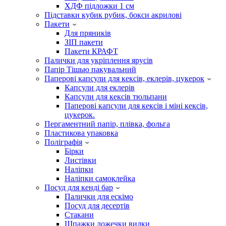
ХДФ підложки 1 см
Підставки кубик рубик, бокси акрилові
Пакети
Для пряників
ЗІП пакети
Пакети КРАФТ
Палички для укріплення ярусів
Папір Тішью пакувальний
Паперові капсули для кексів, еклерів, цукерок
Капсули для еклерів
Капсули для кексів тюльпани
Паперові капсули для кексів і міні кексів,
цукерок.
Пергаментний папір, плівка, фольга
Пластикова упаковка
Поліграфія
Бірки
Листівки
Наліпки
Наліпки самоклейка
Посуд для кенді бар
Палички для ескімо
Посуд для десертів
Стакани
Шпажки ложечки вилки