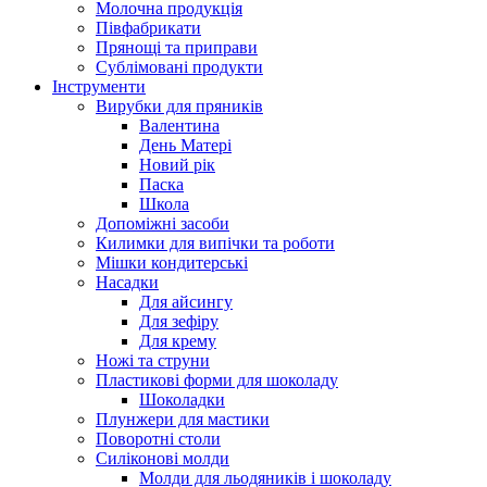
Молочна продукція
Півфабрикати
Прянощі та приправи
Сублімовані продукти
Інструменти
Вирубки для пряників
Валентина
День Матері
Новий рік
Паска
Школа
Допоміжні засоби
Килимки для випічки та роботи
Мішки кондитерські
Насадки
Для айсингу
Для зефіру
Для крему
Ножі та струни
Пластикові форми для шоколаду
Шоколадки
Плунжери для мастики
Поворотні столи
Силіконові молди
Молди для льодяників і шоколаду