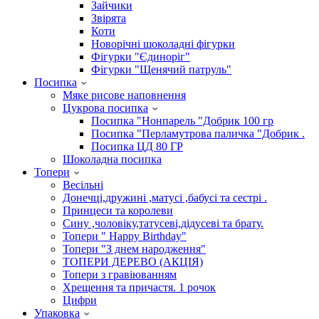
Зайчики
Звірята
Коти
Новорічні шоколадні фігурки
Фігурки "Єдиноріг"
Фігурки "Щенячий патруль"
Посипка
Мяке рисове наповнення
Цукрова посипка
Посипка "Нонпарель "Добрик 100 гр
Посипка "Перламутрова паличка "Добрик .
Посипка ЦД 80 ГР
Шоколадна посипка
Топери
Весільні
Донечці,дружині ,матусі ,бабусі та сестрі .
Принцеси та королеви
Сину ,чоловіку,татусеві,дідусеві та брату.
Топери " Happy Birthday"
Топери "З днем народження"
ТОПЕРИ ДЕРЕВО (АКЦІЯ)
Топери з гравіюванням
Хрещення та причастя. 1 рочок
Цифри
Упаковка