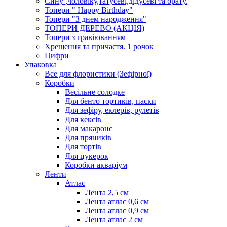
Сину ,чоловіку,татусеві,дідусеві та брату.
Топери " Happy Birthday"
Топери "З днем народження"
ТОПЕРИ ДЕРЕВО (АКЦІЯ)
Топери з гравіюванням
Хрещення та причастя. 1 рочок
Цифри
Упаковка
Все для флористики (Зефірної)
Коробки
Весільне солодке
Для бенто тортиків, паски
Для зефіру, еклерів, рулетів
Для кексів
Для макаронс
Для пряників
Для тортів
Для цукерок
Коробки акваріум
Ленти
Атлас
Лента 2,5 см
Лента атлас 0,6 см
Лента атлас 0,9 см
Лента атлас 2 см