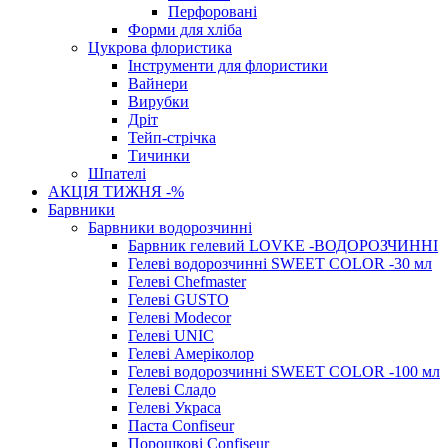
Перфоровані
Форми для хліба
Цукрова флористика
Інструменти для флористики
Вайнери
Вирубки
Дріт
Тейп-стрічка
Тичинки
Шпателі
АКЦІЯ ТИЖНЯ -%
Барвники
Барвники водорозчинні
Барвник гелевий LOVKE -ВОДОРОЗЧИННІ
Гелеві водорозчинні SWEET COLOR -30 мл
Гелеві Chefmaster
Гелеві GUSTO
Гелеві Modecor
Гелеві UNIC
Гелеві Амеріколор
Гелеві водорозчинні SWEET COLOR -100 мл
Гелеві Сладо
Гелеві Украса
Паста Confiseur
Порошкові Confiseur