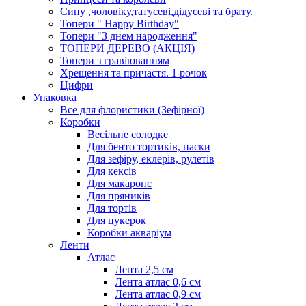
Сину ,чоловіку,татусеві,дідусеві та брату.
Топери " Happy Birthday"
Топери "З днем народження"
ТОПЕРИ ДЕРЕВО (АКЦІЯ)
Топери з гравіюванням
Хрещення та причастя. 1 рочок
Цифри
Упаковка
Все для флористики (Зефірної)
Коробки
Весільне солодке
Для бенто тортиків, паски
Для зефіру, еклерів, рулетів
Для кексів
Для макаронс
Для пряників
Для тортів
Для цукерок
Коробки акваріум
Ленти
Атлас
Лента 2,5 см
Лента атлас 0,6 см
Лента атлас 0,9 см