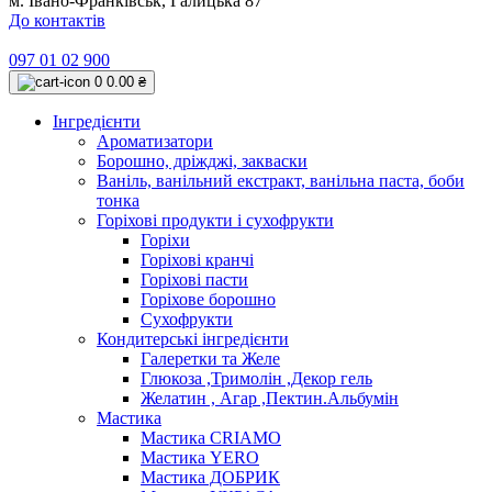
м. Івано-Франківськ, Галицька 87
До контактів
097 01 02 900
0
0.00 ₴
Інгредієнти
Ароматизатори
Борошно, дріжджі, закваски
Ваніль, ванільний екстракт, ванільна паста, боби
тонка
Горіхові продукти і сухофрукти
Горіхи
Горіхові кранчі
Горіхові пасти
Горіхове борошно
Сухофрукти
Кондитерські інгредієнти
Галеретки та Желе
Глюкоза ,Тримолін ,Декор гель
Желатин , Агар ,Пектин.Альбумін
Мастика
Мастика CRIAMO
Мастика YERO
Мастика ДОБРИК