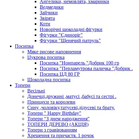
Ангелики, немовлята, хмаринки
Ведмедики
Зайчики
Звірята
Коти
Новорічні шоколадні фігурки
Фігурки "Єдиноріг"
Фігурки "Щенячий патруль"
Посипка
Мяке рисове наповнення
Цукрова посипка
Посипка "Нонпарель "Добрик 100 гр
Посипка "Перламутрова паличка "Добрик .
Посипка ЦД 80 ГР
Шоколадна посипка
Топери
Весільні
Донечці,дружині ,матусі ,бабусі та сестрі .
Принцеси та королеви
Сину ,чоловіку,татусеві,дідусеві та брату.
Топери " Happy Birthday"
Топери "З днем народження"
ТОПЕРИ ДЕРЕВО (АКЦІЯ)
Топери з гравіюванням
Хрещення та причастя. 1 рочок