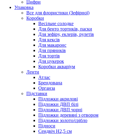
Цифри
Упаковка
Все для флористики (Зефірної)
Коробки
Весільне солодке
Для бенто тортиків, паски
Для зефіру, еклерів, рулетів
Для кексів
Для макаронс
Для пряників
Для тортів
Для цукерок
Коробки акваріум
Ленти
Атлас
Брендована
Органза
Підставки
Підложки акрилові
Підложки ДВП білі
Підложки ДВП чорні
Підложки деревяні з отвором
Підложки золото/срібло
Підноси
Сендвіч H2,5 см