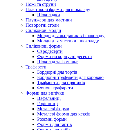
Ножі та струни
Пластикові форми для шоколаду
Шоколадки
Плунжери для мастики
Поворотні столи
Силіконові молди
Молди для льодяників і шоколаду
Молди для мастики і шоколаду
Силіконові форми
Євродесерти
Форми на корпусні десерти
Шоколад та ізомальт
Трафарети
Бордюрні для тортів
Бордюрні трафарети для короваю
Трафарети для пряників
Фонові трафарети
Форми для випічки
Вафельниці
Горішниці
Металеві форми
Металеві форми для кексів
Розємні форми
Форми для тартів
Форми для хліба