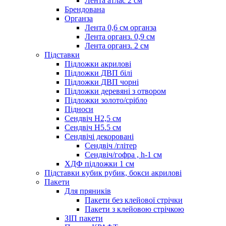
Лента атлас 2 см
Брендована
Органза
Лента 0,6 см органза
Лента органз. 0,9 см
Лента органз. 2 см
Підставки
Підложки акрилові
Підложки ДВП білі
Підложки ДВП чорні
Підложки деревяні з отвором
Підложки золото/срібло
Підноси
Сендвіч H2,5 см
Сендвіч H5.5 см
Сендвічі декоровані
Сендвіч /глітер
Сендвіч/гофра , h-1 см
ХДФ підложки 1 см
Підставки кубик рубик, бокси акрилові
Пакети
Для пряників
Пакети без клейової стрічки
Пакети з клейовою стрічкою
ЗІП пакети