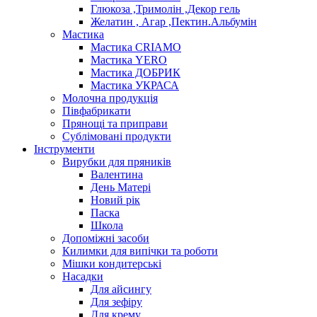
Глюкоза ,Тримолін ,Декор гель
Желатин , Агар ,Пектин.Альбумін
Мастика
Мастика CRIAMO
Мастика YERO
Мастика ДОБРИК
Мастика УКРАСА
Молочна продукція
Півфабрикати
Прянощі та приправи
Сублімовані продукти
Інструменти
Вирубки для пряників
Валентина
День Матері
Новий рік
Паска
Школа
Допоміжні засоби
Килимки для випічки та роботи
Мішки кондитерські
Насадки
Для айсингу
Для зефіру
Для крему