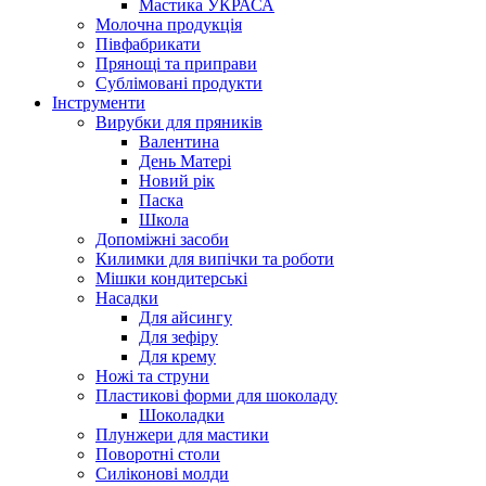
Мастика УКРАСА
Молочна продукція
Півфабрикати
Прянощі та приправи
Сублімовані продукти
Інструменти
Вирубки для пряників
Валентина
День Матері
Новий рік
Паска
Школа
Допоміжні засоби
Килимки для випічки та роботи
Мішки кондитерські
Насадки
Для айсингу
Для зефіру
Для крему
Ножі та струни
Пластикові форми для шоколаду
Шоколадки
Плунжери для мастики
Поворотні столи
Силіконові молди