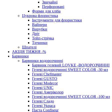
Звичайні
Перфоровані
Форми для хліба
Цукрова флористика
Інструменти для флористики
Вайнери
Вирубки
Дріт
Тейп-стрічка
Тичинки
Шпателі
АКЦІЯ ТИЖНЯ -%
Барвники
Барвники водорозчинні
Барвник гелевий LOVKE -ВОДОРОЗЧИННІ
Гелеві водорозчинні SWEET COLOR -30 мл
Гелеві Chefmaster
Гелеві GUSTO
Гелеві Modecor
Гелеві UNIC
Гелеві Амеріколор
Гелеві водорозчинні SWEET COLOR -100 мл
Гелеві Сладо
Гелеві Украса
Паста Confiseur