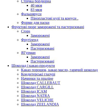
Стрічка бордюрна
40 мкм
83 мкм
Фальшяруси
Пінопластові кулі та конуси .
Форми для паски
Фруктові пюре заморожені та пастеризовані
Crops
Заморожені
Фрутіленд
Заморожені
Пастеризовані
ЯГурман
Заморожені
Пастеризовані
Шоколад і какао-продукти
Какао порошок, какао масло, гарячий шоколад
Кондитерські глазурі
Начинки та праліне
Шоколад CALLEBAUT
Шоколад CARGILL
Шоколад ICAM
Шоколад NATRA
Шоколад VELICHE
Шоколад ZEELANDIA