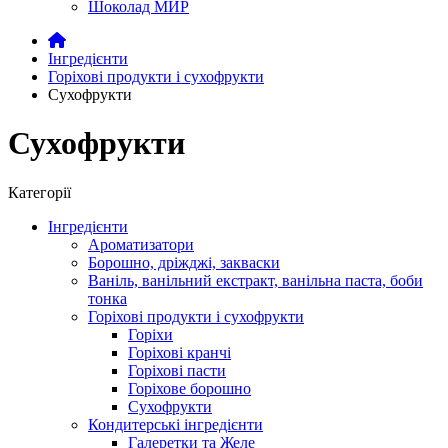
Шоколад МИР
Інгредієнти
Горіхові продукти і сухофрукти
Сухофрукти
Сухофрукти
Категорії
Інгредієнти
Ароматизатори
Борошно, дріжджі, закваски
Ваніль, ванільний екстракт, ванільна паста, боби
тонка
Горіхові продукти і сухофрукти
Горіхи
Горіхові кранчі
Горіхові пасти
Горіхове борошно
Сухофрукти
Кондитерські інгредієнти
Галеретки та Желе