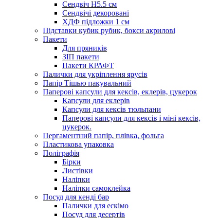
Сендвіч H5.5 см
Сендвічі декоровані
ХДФ підложки 1 см
Підставки кубик рубик, бокси акрилові
Пакети
Для пряників
ЗІП пакети
Пакети КРАФТ
Палички для укріплення ярусів
Папір Тішью пакувальний
Паперові капсули для кексів, еклерів, цукерок
Капсули для еклерів
Капсули для кексів тюльпани
Паперові капсули для кексів і міні кексів,
цукерок.
Пергаментний папір, плівка, фольга
Пластикова упаковка
Поліграфія
Бірки
Листівки
Наліпки
Наліпки самоклейка
Посуд для кенді бар
Палички для ескімо
Посуд для десертів