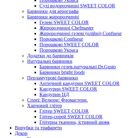
Порошкові Украса
Сухі водорозчинні SWEET COLOR
Барвники для аерографа
Барвники жиророзчинні
Гелеві SWEET COLOR
Жиророзчинні Chefmaster
Жиророзчинні гелеві (олійні) Confiseur
Порошкові Confiseur
Порошкові SWEET COLOR
Порошкові Украса
Додатки до барвників
Натуральні барвники
Барвники гелев.натуральні Dr.Gusto
Барвники bright foods
Перламутрові барвники
Античний кандурин SWEET COLOR
Кандурин SWEET COLOR
Кандурин ЦД
Спреї: Велюри: Фломастери.
Харчовий глітер
Глітер SWEET COLOR
Глітер-спрей SWEET COLOR
Глітерна тканина, їстивний шовк
Вирубки та трафарети
Декор