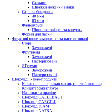
Стакани
Шпажки ложечки вилки
Стрічка бордюрна
40 мкм
83 мкм
Фальшяруси
Пінопластові кулі та конуси .
Форми для паски
Фруктові пюре заморожені та пастеризовані
Crops
Заморожені
Фрутіленд
Заморожені
Пастеризовані
ЯГурман
Заморожені
Пастеризовані
Шоколад і какао-продукти
Какао порошок, какао масло, гарячий шоколад
Кондитерські глазурі
Начинки та праліне
Шоколад CALLEBAUT
Шоколад CARGILL
Шоколад ICAM
Шоколад NATRA