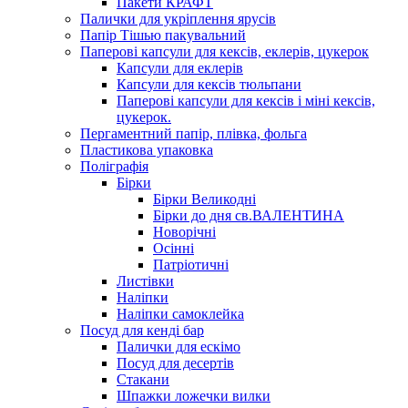
Пакети КРАФТ
Палички для укріплення ярусів
Папір Тішью пакувальний
Паперові капсули для кексів, еклерів, цукерок
Капсули для еклерів
Капсули для кексів тюльпани
Паперові капсули для кексів і міні кексів,
цукерок.
Пергаментний папір, плівка, фольга
Пластикова упаковка
Поліграфія
Бірки
Бірки Великодні
Бірки до дня св.ВАЛЕНТИНА
Новорічні
Осінні
Патріотичні
Листівки
Наліпки
Наліпки самоклейка
Посуд для кенді бар
Палички для ескімо
Посуд для десертів
Стакани
Шпажки ложечки вилки