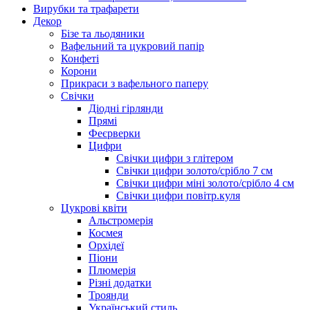
Вирубки та трафарети
Декор
Бізе та льодяники
Вафельний та цукровий папір
Конфеті
Корони
Прикраси з вафельного паперу
Свічки
Діодні гірлянди
Прямі
Феєрверки
Цифри
Свічки цифри з глітером
Свічки цифри золото/срібло 7 см
Свічки цифри міні золото/срібло 4 см
Свічки цифри повітр.куля
Цукрові квіти
Альстромерія
Космея
Орхідеї
Піони
Плюмерія
Різні додатки
Троянди
Український стиль