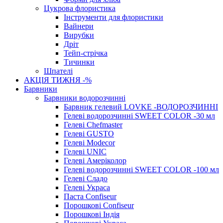
Цукрова флористика
Інструменти для флористики
Вайнери
Вирубки
Дріт
Тейп-стрічка
Тичинки
Шпателі
АКЦІЯ ТИЖНЯ -%
Барвники
Барвники водорозчинні
Барвник гелевий LOVKE -ВОДОРОЗЧИННІ
Гелеві водорозчинні SWEET COLOR -30 мл
Гелеві Chefmaster
Гелеві GUSTO
Гелеві Modecor
Гелеві UNIC
Гелеві Амеріколор
Гелеві водорозчинні SWEET COLOR -100 мл
Гелеві Сладо
Гелеві Украса
Паста Confiseur
Порошкові Confiseur
Порошкові Індія