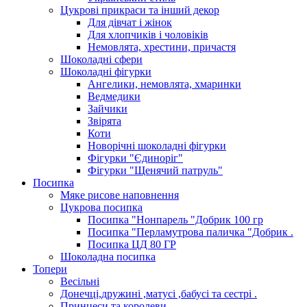
Цукрові прикраси та інший декор
Для дівчат і жінок
Для хлопчиків і чоловіків
Немовлята, хрестини, причастя
Шоколадні сфери
Шоколадні фігурки
Ангелики, немовлята, хмаринки
Ведмедики
Зайчики
Звірята
Коти
Новорічні шоколадні фігурки
Фігурки "Єдиноріг"
Фігурки "Щенячий патруль"
Посипка
Мяке рисове наповнення
Цукрова посипка
Посипка "Нонпарель "Добрик 100 гр
Посипка "Перламутрова паличка "Добрик .
Посипка ЦД 80 ГР
Шоколадна посипка
Топери
Весільні
Донечці,дружині ,матусі ,бабусі та сестрі .
Принцеси та королеви