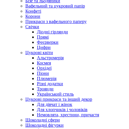
Бізе та льодяники
Вафельний та цукровий папір
Конфеті
Корони
Прикраси з вафельного паперу
Свічки
Діодні гірлянди
Прямі
Феєрверки
Цифри
Цукрові квіти
Альстромерія
Космея
Орхідеї
Піони
Плюмерія
Різні додатки
Троянди
Український стиль
Цукрові прикраси та інший декор
Для дівчат і жінок
Для хлопчиків і чоловіків
Немовлята, хрестини, причастя
Шоколадні сфери
Шоколадні фігурки