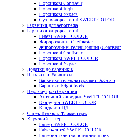
Порошкові Confiseur
Порошкові Індія
Порошкові Украса
Сухі водорозчинні SWEET COLOR
Барвники для аерографа
Барвники жиророзчинні
Гелеві SWEET COLOR
Жиророзчинні Chefmaster
Жиророзчинні гелеві (олійні) Confiseur
Порошкові Confiseur
Порошкові SWEET COLOR
Порошкові Украса
Додатки до барвників
Натуральні барвники
Барвники гелев.натуральні Dr.Gusto
Барвники bright foods
Перламутрові барвники
Античний кандурин SWEET COLOR
Кандурин SWEET COLOR
Кандурин ЦД
Спреї: Велюри: Фломастери.
Харчовий глітер
Глітер SWEET COLOR
Глітер-спрей SWEET COLOR
Глітерна тканина, їстивний шовк