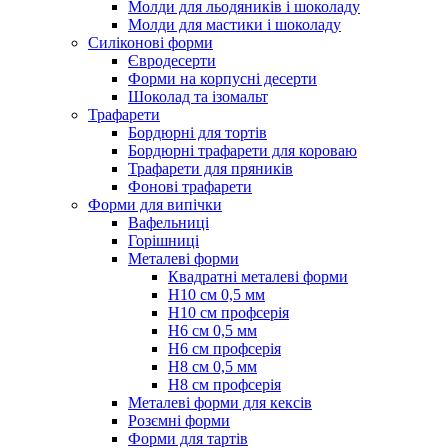
Молди для льодяників і шоколаду
Молди для мастики і шоколаду
Силіконові форми
Євродесерти
Форми на корпусні десерти
Шоколад та ізомальт
Трафарети
Бордюрні для тортів
Бордюрні трафарети для короваю
Трафарети для пряників
Фонові трафарети
Форми для випічки
Вафельниці
Горішниці
Металеві форми
Квадратні металеві форми
Н10 см 0,5 мм
Н10 см профсерія
Н6 см 0,5 мм
Н6 см профсерія
Н8 см 0,5 мм
Н8 см профсерія
Металеві форми для кексів
Розємні форми
Форми для тартів