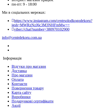
пн-пт: 9 - 18:00
Ми в соціальних мережах:
https://www.instagram.com/centrsolodkogodekoru?
igsh=MWRzNzJ6c3M3NHFmMw==
viber://chat?number=380970102900
info@centrdekoru.com.ua
Інформація
Відгуки про магазин
Доставка
Про магазин
Оплата
Контакти
Повернення товару
Карта сайту
Виробники
Подарункові сертифікати
Акції