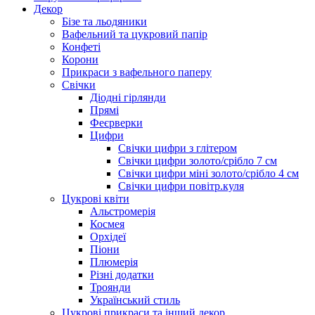
Декор
Бізе та льодяники
Вафельний та цукровий папір
Конфеті
Корони
Прикраси з вафельного паперу
Свічки
Діодні гірлянди
Прямі
Феєрверки
Цифри
Свічки цифри з глітером
Свічки цифри золото/срібло 7 см
Свічки цифри міні золото/срібло 4 см
Свічки цифри повітр.куля
Цукрові квіти
Альстромерія
Космея
Орхідеї
Піони
Плюмерія
Різні додатки
Троянди
Український стиль
Цукрові прикраси та інший декор