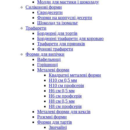
Молди для мастики і шоколаду
Силіконові форми
Євродесерти
Форми на корпусні десерти
Шоколад та ізомальт
Трафарети
Бордюрні для тортів
Бордюрні трафарети для короваю
Трафарети для пряників
Фонові трафарети
Форми для випічки
Вафельниці
Горішниці
Металеві форми
Квадратні металеві форми
Н10 см 0,5 мм
Н10 см профсерія
Н6 см 0,5 мм
Н6 см профсерія
Н8 см 0,5 мм
Н8 см профсерія
Металеві форми для кексів
Розємні форми
Форми для тартів
Звичайні