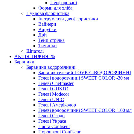
Перфоровані
Форми для хліба
Цукрова флористика
Інструменти для флористики
Вайнери
Вирубки
Дріт
Тейп-стрічка
Тичинки
Шпателі
АКЦІЯ ТИЖНЯ -%
Барвники
Барвники водорозчинні
Барвник гелевий LOVKE -ВОДОРОЗЧИННІ
Гелеві водорозчинні SWEET COLOR -30 мл
Гелеві Chefmaster
Гелеві GUSTO
Гелеві Modecor
Гелеві UNIC
Гелеві Амеріколор
Гелеві водорозчинні SWEET COLOR -100 мл
Гелеві Сладо
Гелеві Украса
Паста Confiseur
Порошкові Confiseur