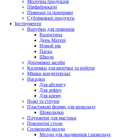
Молочна продукція
Півфабрикати
Прянощі та приправи
Сублімовані продукти
Інструменти
Вирубки для пряників
Валентина
День Матері
Новий рік
Паска
Школа
Допоміжні засоби
Килимки для випічки та роботи
Мішки кондитерські
Насадки
Для айсингу
Для зефіру
Для крему
Ножі та струни
Пластикові форми для шоколаду
Шоколадки
Плунжери для мастики
Поворотні столи
Силіконові молди
Молди для льодяників і шоколаду