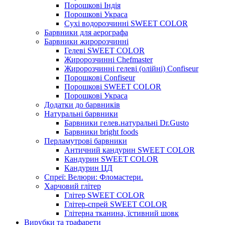
Порошкові Індія
Порошкові Украса
Сухі водорозчинні SWEET COLOR
Барвники для аерографа
Барвники жиророзчинні
Гелеві SWEET COLOR
Жиророзчинні Chefmaster
Жиророзчинні гелеві (олійні) Confiseur
Порошкові Confiseur
Порошкові SWEET COLOR
Порошкові Украса
Додатки до барвників
Натуральні барвники
Барвники гелев.натуральні Dr.Gusto
Барвники bright foods
Перламутрові барвники
Античний кандурин SWEET COLOR
Кандурин SWEET COLOR
Кандурин ЦД
Спреї: Велюри: Фломастери.
Харчовий глітер
Глітер SWEET COLOR
Глітер-спрей SWEET COLOR
Глітерна тканина, їстивний шовк
Вирубки та трафарети