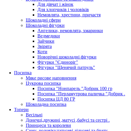
Для дівчат і жінок
Для хлопчиків і чоловіків
Немовлята, хрестини, причастя
Шоколадні сфери
Шоколадні фігурки
Ангелики, немовлята, хмаринки
Ведмедики
Зайчики
Звірята
Коти
Новорічні шоколадні фігурки
Фігурки "Єдиноріг"
Фігурки "Щенячий патруль"
Посипка
Мяке рисове наповнення
Цукрова посипка
Посипка "Нонпарель "Добрик 100 гр
Посипка "Перламутрова паличка "Добрик .
Посипка ЦД 80 ГР
Шоколадна посипка
Топери
Весільні
Донечці,дружині ,матусі ,бабусі та сестрі .
Принцеси та королеви
Сину ,чоловіку,татусеві,дідусеві та брату.