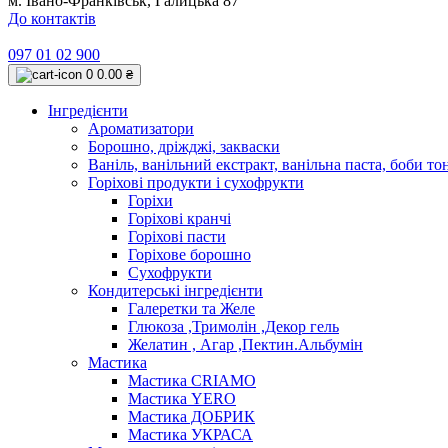
м. Івано-Франківськ, Галицька 87
До контактів
097 01 02 900
0
0.00 ₴
Інгредієнти
Ароматизатори
Борошно, дріжджі, закваски
Ваніль, ванільний екстракт, ванільна паста, боби то
Горіхові продукти і сухофрукти
Горіхи
Горіхові кранчі
Горіхові пасти
Горіхове борошно
Сухофрукти
Кондитерські інгредієнти
Галеретки та Желе
Глюкоза ,Тримолін ,Декор гель
Желатин , Агар ,Пектин.Альбумін
Мастика
Мастика CRIAMO
Мастика YERO
Мастика ДОБРИК
Мастика УКРАСА