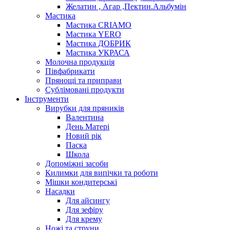
Желатин , Агар ,Пектин.Альбумін
Мастика
Мастика CRIAMO
Мастика YERO
Мастика ДОБРИК
Мастика УКРАСА
Молочна продукція
Півфабрикати
Прянощі та приправи
Сублімовані продукти
Інструменти
Вирубки для пряників
Валентина
День Матері
Новий рік
Паска
Школа
Допоміжні засоби
Килимки для випічки та роботи
Мішки кондитерські
Насадки
Для айсингу
Для зефіру
Для крему
Ножі та струни