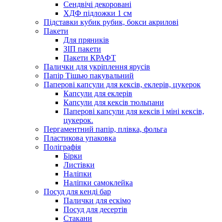
Сендвічі декоровані
ХДФ підложки 1 см
Підставки кубик рубик, бокси акрилові
Пакети
Для пряників
ЗІП пакети
Пакети КРАФТ
Палички для укріплення ярусів
Папір Тішью пакувальний
Паперові капсули для кексів, еклерів, цукерок
Капсули для еклерів
Капсули для кексів тюльпани
Паперові капсули для кексів і міні кексів,
цукерок.
Пергаментний папір, плівка, фольга
Пластикова упаковка
Поліграфія
Бірки
Листівки
Наліпки
Наліпки самоклейка
Посуд для кенді бар
Палички для ескімо
Посуд для десертів
Стакани