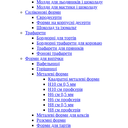
Молди для льодяників і шоколаду
Молди для мастики і шоколаду
Силіконові форми
Євродесерти
Форми на корпусні десерти
Шоколад та ізомальт
Трафарети
Бордюрні для тортів
Бордюрні трафарети для короваю
Трафарети для пряників
Фонові трафарети
Форми для випічки
Вафельниці
Горішниці
Металеві форми
Квадратні металеві форми
Н10 см 0,5 мм
Н10 см профсерія
Н6 см 0,5 мм
Н6 см профсерія
Н8 см 0,5 мм
Н8 см профсерія
Металеві форми для кексів
Розємні форми
Форми для тартів