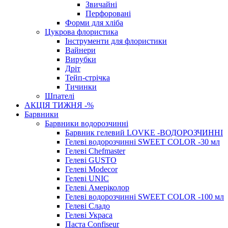
Звичайні
Перфоровані
Форми для хліба
Цукрова флористика
Інструменти для флористики
Вайнери
Вирубки
Дріт
Тейп-стрічка
Тичинки
Шпателі
АКЦІЯ ТИЖНЯ -%
Барвники
Барвники водорозчинні
Барвник гелевий LOVKE -ВОДОРОЗЧИННІ
Гелеві водорозчинні SWEET COLOR -30 мл
Гелеві Chefmaster
Гелеві GUSTO
Гелеві Modecor
Гелеві UNIC
Гелеві Амеріколор
Гелеві водорозчинні SWEET COLOR -100 мл
Гелеві Сладо
Гелеві Украса
Паста Confiseur