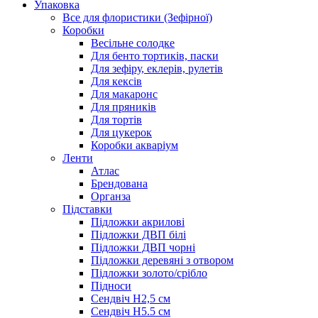
Упаковка
Все для флористики (Зефірної)
Коробки
Весільне солодке
Для бенто тортиків, паски
Для зефіру, еклерів, рулетів
Для кексів
Для макаронс
Для пряників
Для тортів
Для цукерок
Коробки акваріум
Ленти
Атлас
Брендована
Органза
Підставки
Підложки акрилові
Підложки ДВП білі
Підложки ДВП чорні
Підложки деревяні з отвором
Підложки золото/срібло
Підноси
Сендвіч H2,5 см
Сендвіч H5.5 см