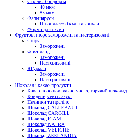
Стрічка бордюрна
40 мкм
83 мкм
Фальшяруси
Пінопластові кулі та конуси .
Форми для паски
Фруктові пюре заморожені та пастеризовані
Crops
Заморожені
Фрутіленд
Заморожені
Пастеризовані
ЯГурман
Заморожені
Пастеризовані
Шоколад і какао-продукти
Какао порошок, какао масло, гарячий шоколад
Кондитерські глазурі
Начинки та праліне
Шоколад CALLEBAUT
Шоколад CARGILL
Шоколад ICAM
Шоколад NATRA
Шоколад VELICHE
Шоколад ZEELANDIA