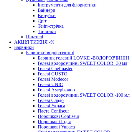
Інструменти для флористики
Вайнери
Вирубки
Дріт
Тейп-стрічка
Тичинки
Шпателі
АКЦІЯ ТИЖНЯ -%
Барвники
Барвники водорозчинні
Барвник гелевий LOVKE -ВОДОРОЗЧИННІ
Гелеві водорозчинні SWEET COLOR -30 мл
Гелеві Chefmaster
Гелеві GUSTO
Гелеві Modecor
Гелеві UNIC
Гелеві Амеріколор
Гелеві водорозчинні SWEET COLOR -100 мл
Гелеві Сладо
Гелеві Украса
Паста Confiseur
Порошкові Confiseur
Порошкові Індія
Порошкові Украса