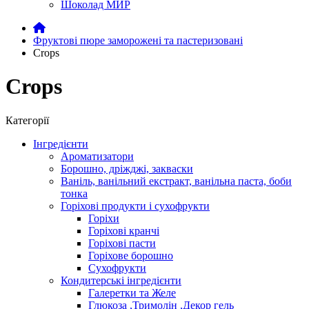
Шоколад МИР
Фруктові пюре заморожені та пастеризовані
Crops
Crops
Категорії
Інгредієнти
Ароматизатори
Борошно, дріжджі, закваски
Ваніль, ванільний екстракт, ванільна паста, боби
тонка
Горіхові продукти і сухофрукти
Горіхи
Горіхові кранчі
Горіхові пасти
Горіхове борошно
Сухофрукти
Кондитерські інгредієнти
Галеретки та Желе
Глюкоза ,Тримолін ,Декор гель