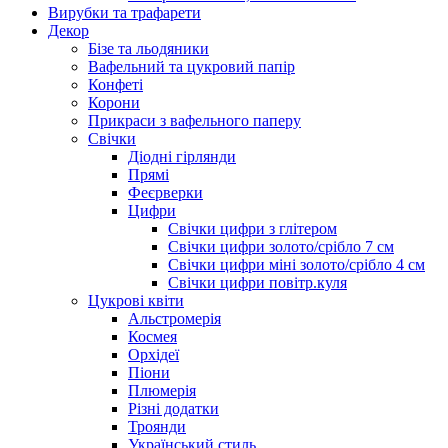
Вирубки та трафарети
Декор
Бізе та льодяники
Вафельний та цукровий папір
Конфеті
Корони
Прикраси з вафельного паперу
Свічки
Діодні гірлянди
Прямі
Феєрверки
Цифри
Свічки цифри з глітером
Свічки цифри золото/срібло 7 см
Свічки цифри міні золото/срібло 4 см
Свічки цифри повітр.куля
Цукрові квіти
Альстромерія
Космея
Орхідеї
Піони
Плюмерія
Різні додатки
Троянди
Український стиль