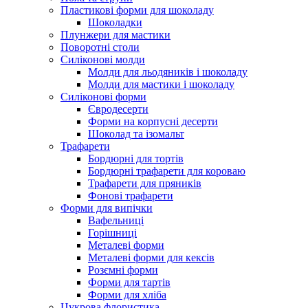
Пластикові форми для шоколаду
Шоколадки
Плунжери для мастики
Поворотні столи
Силіконові молди
Молди для льодяників і шоколаду
Молди для мастики і шоколаду
Силіконові форми
Євродесерти
Форми на корпусні десерти
Шоколад та ізомальт
Трафарети
Бордюрні для тортів
Бордюрні трафарети для короваю
Трафарети для пряників
Фонові трафарети
Форми для випічки
Вафельниці
Горішниці
Металеві форми
Металеві форми для кексів
Розємні форми
Форми для тартів
Форми для хліба
Цукрова флористика