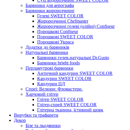
Сухі водорозчинні SWEET COLOR
Барвники для аерографа
Барвники жиророзчинні
Гелеві SWEET COLOR
Жиророзчинні Chefmaster
Жиророзчинні гелеві (олійні) Confiseur
Порошкові Confiseur
Порошкові SWEET COLOR
Порошкові Украса
Додатки до барвників
Натуральні барвники
Барвники гелев.натуральні Dr.Gusto
Барвники bright foods
Перламутрові барвники
Античний кандурин SWEET COLOR
Кандурин SWEET COLOR
Кандурин ЦД
Спреї: Велюри: Фломастери.
Харчовий глітер
Глітер SWEET COLOR
Глітер-спрей SWEET COLOR
Глітерна тканина, їстивний шовк
Вирубки та трафарети
Декор
Бізе та льодяники