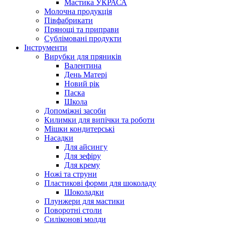
Мастика УКРАСА
Молочна продукція
Півфабрикати
Прянощі та приправи
Сублімовані продукти
Інструменти
Вирубки для пряників
Валентина
День Матері
Новий рік
Паска
Школа
Допоміжні засоби
Килимки для випічки та роботи
Мішки кондитерські
Насадки
Для айсингу
Для зефіру
Для крему
Ножі та струни
Пластикові форми для шоколаду
Шоколадки
Плунжери для мастики
Поворотні столи
Силіконові молди