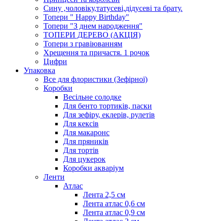
Сину ,чоловіку,татусеві,дідусеві та брату.
Топери " Happy Birthday"
Топери "З днем народження"
ТОПЕРИ ДЕРЕВО (АКЦІЯ)
Топери з гравіюванням
Хрещення та причастя. 1 рочок
Цифри
Упаковка
Все для флористики (Зефірної)
Коробки
Весільне солодке
Для бенто тортиків, паски
Для зефіру, еклерів, рулетів
Для кексів
Для макаронс
Для пряників
Для тортів
Для цукерок
Коробки акваріум
Ленти
Атлас
Лента 2,5 см
Лента атлас 0,6 см
Лента атлас 0,9 см