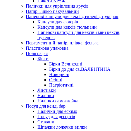
Пакети КРАФТ
Палички для укріплення ярусів
Папір Тішью пакувальний
Паперові капсули для кексів, еклерів, цукерок
Капсули для еклерів
Капсули для кексів тюльпани
Паперові капсули для кексів і міні кексів,
цукерок.
Пергаментний папір, плівка, фольга
Пластикова упаковка
Поліграфія
Бірки
Бірки Великодні
Бірки до дня св.ВАЛЕНТИНА
Новорічні
Осінні
Патріотичні
Листівки
Наліпки
Наліпки самоклейка
Посуд для кенді бар
Палички для ескімо
Посуд для десертів
Стакани
Шпажки ложечки вилки