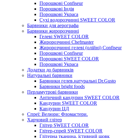
Порошкові Confiseur
Порошкові Індія
Порошкові Украса
Сухі водорозчинні SWEET COLOR
Барвники для аерографа
Барвники жиророзчинні
Гелеві SWEET COLOR
Жиророзчинні Chefmaster
Жиророзчинні гелеві (олійні) Confiseur
Порошкові Confiseur
Порошкові SWEET COLOR
Порошкові Украса
Додатки до барвників
Натуральні барвники
Барвники гелев.натуральні Dr.Gusto
Барвники bright foods
Перламутрові барвники
Античний кандурин SWEET COLOR
Кандурин SWEET COLOR
Кандурин ЦД
Спреї: Велюри: Фломастери.
Харчовий глітер
Глітер SWEET COLOR
Глітер-спрей SWEET COLOR
Глітерна тканина, їстивний шовк