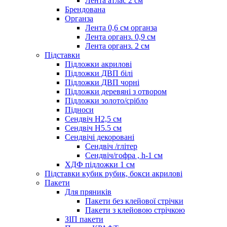
Лента атлас 2 см
Брендована
Органза
Лента 0,6 см органза
Лента органз. 0,9 см
Лента органз. 2 см
Підставки
Підложки акрилові
Підложки ДВП білі
Підложки ДВП чорні
Підложки деревяні з отвором
Підложки золото/срібло
Підноси
Сендвіч H2,5 см
Сендвіч H5.5 см
Сендвічі декоровані
Сендвіч /глітер
Сендвіч/гофра , h-1 см
ХДФ підложки 1 см
Підставки кубик рубик, бокси акрилові
Пакети
Для пряників
Пакети без клейової стрічки
Пакети з клейовою стрічкою
ЗІП пакети