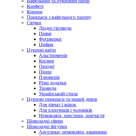
Вафельний та цукровий папір
Конфеті
Корони
Прикраси з вафельного паперу
Свічки
Діодні гірлянди
Прямі
Феєрверки
Цифри
Цукрові квіти
Альстромерія
Космея
Орхідеї
Піони
Плюмерія
Різні додатки
Троянди
Український стиль
Цукрові прикраси та інший декор
Для дівчат і жінок
Для хлопчиків і чоловіків
Немовлята, хрестини, причастя
Шоколадні сфери
Шоколадні фігурки
Ангелики, немовлята, хмаринки