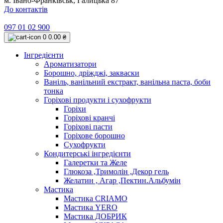
м. Івано-Франківськ, Галицька 87
До контактів
097 01 02 900
0
0.00 ₴
Інгредієнти
Ароматизатори
Борошно, дріжджі, закваски
Ваніль, ванільний екстракт, ванільна паста, боби
тонка
Горіхові продукти і сухофрукти
Горіхи
Горіхові кранчі
Горіхові пасти
Горіхове борошно
Сухофрукти
Кондитерські інгредієнти
Галеретки та Желе
Глюкоза ,Тримолін ,Декор гель
Желатин , Агар ,Пектин.Альбумін
Мастика
Мастика CRIAMO
Мастика YERO
Мастика ДОБРИК