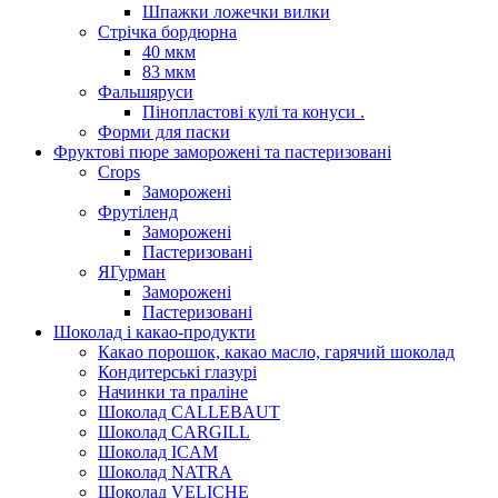
Шпажки ложечки вилки
Стрічка бордюрна
40 мкм
83 мкм
Фальшяруси
Пінопластові кулі та конуси .
Форми для паски
Фруктові пюре заморожені та пастеризовані
Crops
Заморожені
Фрутіленд
Заморожені
Пастеризовані
ЯГурман
Заморожені
Пастеризовані
Шоколад і какао-продукти
Какао порошок, какао масло, гарячий шоколад
Кондитерські глазурі
Начинки та праліне
Шоколад CALLEBAUT
Шоколад CARGILL
Шоколад ICAM
Шоколад NATRA
Шоколад VELICHE