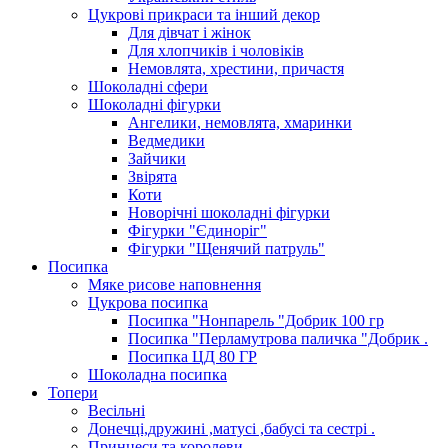
Цукрові прикраси та інший декор
Для дівчат і жінок
Для хлопчиків і чоловіків
Немовлята, хрестини, причастя
Шоколадні сфери
Шоколадні фігурки
Ангелики, немовлята, хмаринки
Ведмедики
Зайчики
Звірята
Коти
Новорічні шоколадні фігурки
Фігурки "Єдиноріг"
Фігурки "Щенячий патруль"
Посипка
Мяке рисове наповнення
Цукрова посипка
Посипка "Нонпарель "Добрик 100 гр
Посипка "Перламутрова паличка "Добрик .
Посипка ЦД 80 ГР
Шоколадна посипка
Топери
Весільні
Донечці,дружині ,матусі ,бабусі та сестрі .
Принцеси та королеви