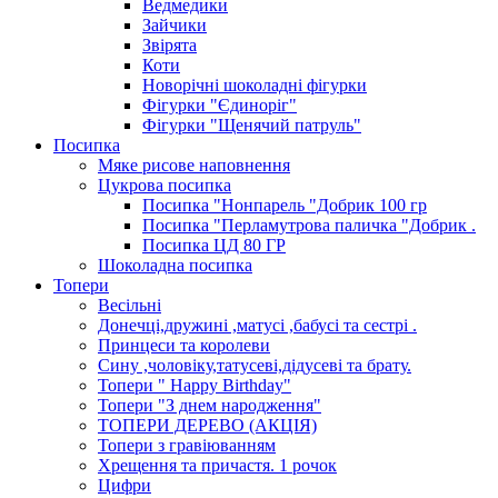
Ведмедики
Зайчики
Звірята
Коти
Новорічні шоколадні фігурки
Фігурки "Єдиноріг"
Фігурки "Щенячий патруль"
Посипка
Мяке рисове наповнення
Цукрова посипка
Посипка "Нонпарель "Добрик 100 гр
Посипка "Перламутрова паличка "Добрик .
Посипка ЦД 80 ГР
Шоколадна посипка
Топери
Весільні
Донечці,дружині ,матусі ,бабусі та сестрі .
Принцеси та королеви
Сину ,чоловіку,татусеві,дідусеві та брату.
Топери " Happy Birthday"
Топери "З днем народження"
ТОПЕРИ ДЕРЕВО (АКЦІЯ)
Топери з гравіюванням
Хрещення та причастя. 1 рочок
Цифри