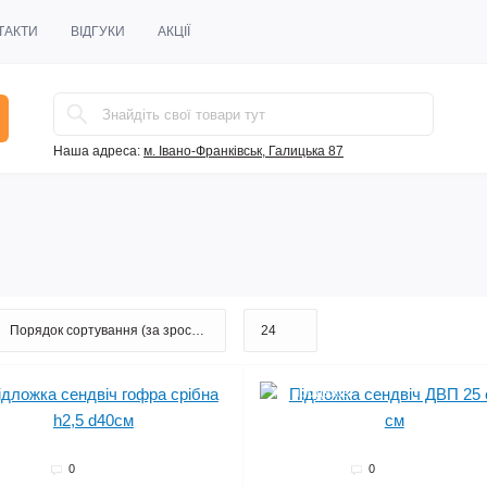
ТАКТИ
ВІДГУКИ
АКЦІЇ
Наша адреса:
м. Івано-Франківськ, Галицька 87
Хіт продажів
0
0