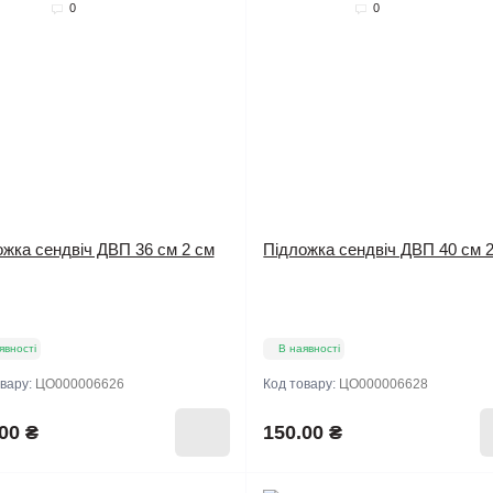
0
0
жка сендвіч ДВП 36 см 2 см
Підложка сендвіч ДВП 40 см 
явності
В наявності
овару:
ЦО000006626
Код товару:
ЦО000006628
00 ₴
150.00 ₴