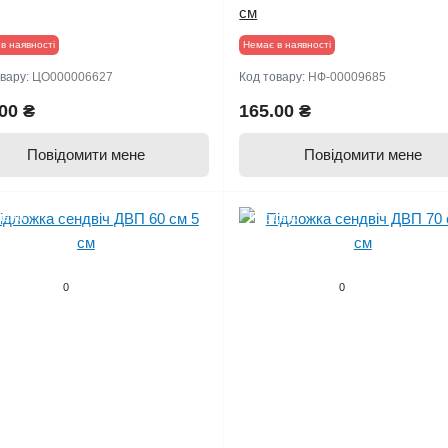
см
в наявності
Немає в наявності
овару:
ЦО000006627
Код товару:
НФ-00009685
00 ₴
165.00 ₴
Повідомити мене
Повідомити мене
дано
Продано
0
0