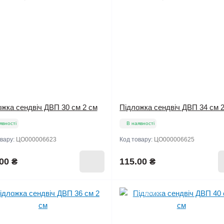
жка сендвіч ДВП 30 см 2 см
Підложка сендвіч ДВП 34 см 
явності
В наявності
овару:
ЦО000006623
Код товару:
ЦО000006625
00 ₴
115.00 ₴
Хіт продажів