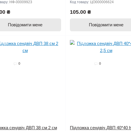
овару:
НФ-00009923
Код товару:
ЦО000006624
00 ₴
105.00 ₴
Повідомити мене
Повідомити мене
дано
Продано
0
0
жка сендвіч ДВП 38 см 2 см
Підложка сендвіч ДВП 40*40 h