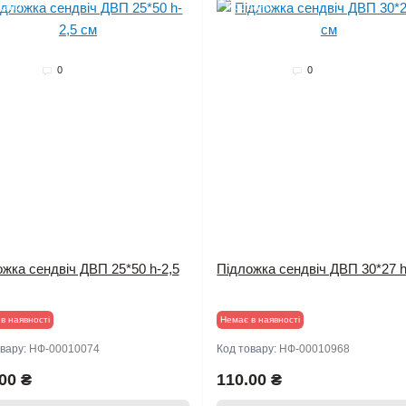
дано
Продано
0
0
жка сендвіч ДВП 25*50 h-2,5
Підложка сендвіч ДВП 30*27 h
в наявності
Немає в наявності
овару:
НФ-00010074
Код товару:
НФ-00010968
00 ₴
110.00 ₴