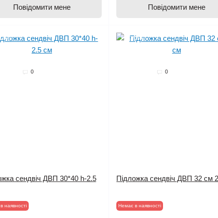
Повідомити мене
Повідомити мене
дано
Продано
0
0
жка сендвіч ДВП 30*40 h-2.5
Підложка сендвіч ДВП 32 см 
в наявності
Немає в наявності