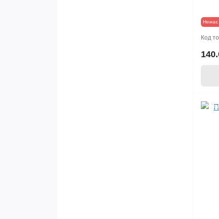
Немає 
Код т
140.
Про