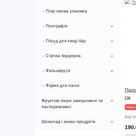
Про
Капсули для кексів тюльпани
Пластикова упаковка
Паперові капсули для кексів і
міні кексів, цукерок.
Поліграфія
Посуд для кенді бар
Бірки
Листівки
Стрічка бордюрна
Палички для ескімо
Наліпки
Посуд для десертів
Фальшяруси
40 мкм
Наліпки самоклейка
Стакани
83 мкм
Форми для паски
Пінопластові кулі та конуси .
Підло
см
Шпажки ложечки вилки
Фруктові пюре заморожені та
пастеризовані
Немає 
Код т
Шоколад і какао-продукти
Crops
190.