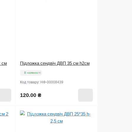
2 см
Підложка сендвіч ДВП 35 см h2см
В наявності
Код товару:
НФ-00008439
120.00 ₴
Продано