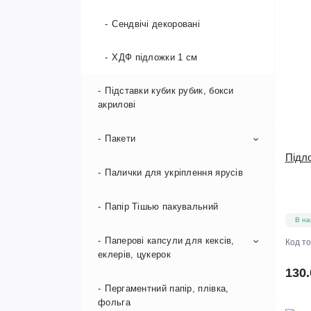
Форми для тартів
Тейп-стрічка
Коти
COLOR
Сендвічі декоровані
Форми для хліба
Тичинки
Новорічні шоколадні фігурки
ХДФ підложки 1 см
Фігурки "Єдиноріг"
Підставки кубик рубик, бокси
акрилові
Фігурки "Щенячий патруль"
Пакети
Підло
Палички для укріплення ярусів
Для пряників
ЗІП пакети
Папір Тішью пакувальний
В на
Пакети КРАФТ
Паперові капсули для кексів,
Код т
еклерів, цукерок
130.
Пергаментний папір, плівка,
Капсули для еклерів
фольга