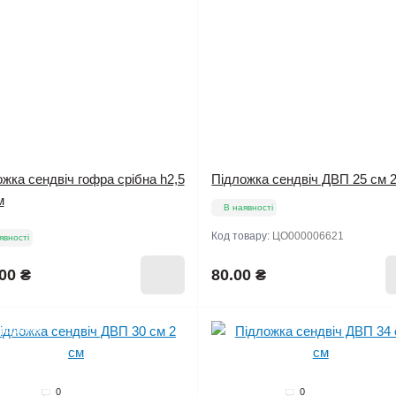
жка сендвіч гофра срібна h2,5
Підложка сендвіч ДВП 25 см 
м
В наявності
Код товару:
ЦО000006621
явності
00 ₴
80.00 ₴
продажів
0
0