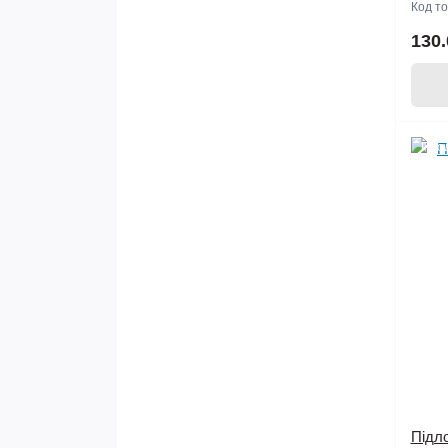
Код т
Шоколад МИР
130.
Про
Підло