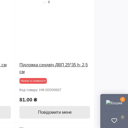
0
2 см
Підложка сендвіч ДВП 25*35 h- 2,5
см
Немає в наявності
Код товару:
НФ-00009687
81.00 ₴
0
Повідомити мене
0