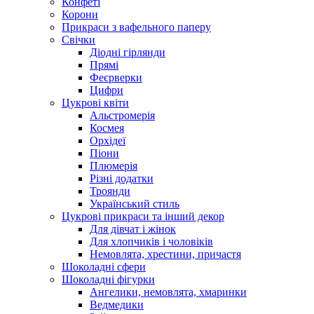
Конфеті
Корони
Прикраси з вафельного паперу
Свічки
Діодні гірлянди
Прямі
Феєрверки
Цифри
Цукрові квіти
Альстромерія
Космея
Орхідеї
Піони
Плюмерія
Різні додатки
Троянди
Український стиль
Цукрові прикраси та інший декор
Для дівчат і жінок
Для хлопчиків і чоловіків
Немовлята, хрестини, причастя
Шоколадні сфери
Шоколадні фігурки
Ангелики, немовлята, хмаринки
Ведмедики