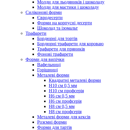
Молди для льодяників і шоколаду
Молди для мастики і шоколаду
Силіконові форми
Євродесерти
Форми на корпусні десерти
Шоколад та ізомальт
Трафарети
Бордюрні для тортів
Бордюрні трафарети для короваю
Трафарети для пряників
Фонові трафарети
Форми для випічки
Вафельниці
Горішниці
Металеві форми
Квадратні металеві форми
Н10 см 0,5 мм
Н10 см профсерія
Н6 см 0,5 мм
Н6 см профсерія
Н8 см 0,5 мм
Н8 см профсерія
Металеві форми для кексів
Розємні форми
Форми для тартів