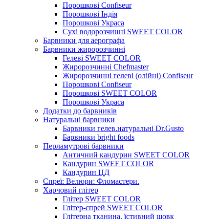
Порошкові Confiseur
Порошкові Індія
Порошкові Украса
Сухі водорозчинні SWEET COLOR
Барвники для аерографа
Барвники жиророзчинні
Гелеві SWEET COLOR
Жиророзчинні Chefmaster
Жиророзчинні гелеві (олійні) Confiseur
Порошкові Confiseur
Порошкові SWEET COLOR
Порошкові Украса
Додатки до барвників
Натуральні барвники
Барвники гелев.натуральні Dr.Gusto
Барвники bright foods
Перламутрові барвники
Античний кандурин SWEET COLOR
Кандурин SWEET COLOR
Кандурин ЦД
Спреї: Велюри: Фломастери.
Харчовий глітер
Глітер SWEET COLOR
Глітер-спрей SWEET COLOR
Глітерна тканина, їстивний шовк