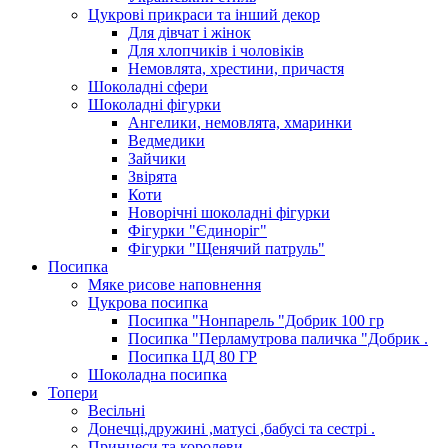
Цукрові прикраси та інший декор
Для дівчат і жінок
Для хлопчиків і чоловіків
Немовлята, хрестини, причастя
Шоколадні сфери
Шоколадні фігурки
Ангелики, немовлята, хмаринки
Ведмедики
Зайчики
Звірята
Коти
Новорічні шоколадні фігурки
Фігурки "Єдиноріг"
Фігурки "Щенячий патруль"
Посипка
Мяке рисове наповнення
Цукрова посипка
Посипка "Нонпарель "Добрик 100 гр
Посипка "Перламутрова паличка "Добрик .
Посипка ЦД 80 ГР
Шоколадна посипка
Топери
Весільні
Донечці,дружині ,матусі ,бабусі та сестрі .
Принцеси та королеви