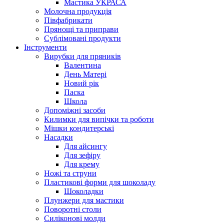
Мастика УКРАСА
Молочна продукція
Півфабрикати
Прянощі та приправи
Сублімовані продукти
Інструменти
Вирубки для пряників
Валентина
День Матері
Новий рік
Паска
Школа
Допоміжні засоби
Килимки для випічки та роботи
Мішки кондитерські
Насадки
Для айсингу
Для зефіру
Для крему
Ножі та струни
Пластикові форми для шоколаду
Шоколадки
Плунжери для мастики
Поворотні столи
Силіконові молди