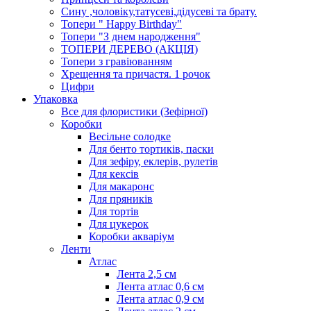
Сину ,чоловіку,татусеві,дідусеві та брату.
Топери " Happy Birthday"
Топери "З днем народження"
ТОПЕРИ ДЕРЕВО (АКЦІЯ)
Топери з гравіюванням
Хрещення та причастя. 1 рочок
Цифри
Упаковка
Все для флористики (Зефірної)
Коробки
Весільне солодке
Для бенто тортиків, паски
Для зефіру, еклерів, рулетів
Для кексів
Для макаронс
Для пряників
Для тортів
Для цукерок
Коробки акваріум
Ленти
Атлас
Лента 2,5 см
Лента атлас 0,6 см
Лента атлас 0,9 см