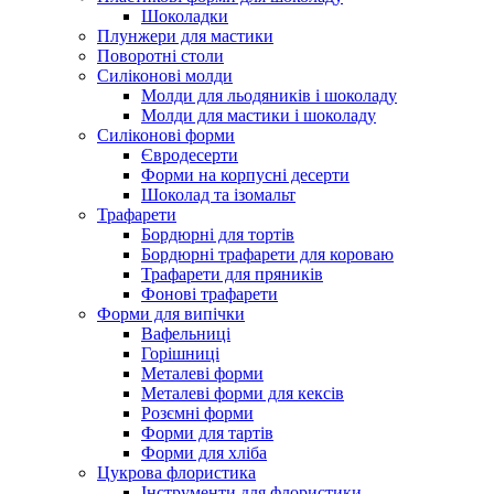
Шоколадки
Плунжери для мастики
Поворотні столи
Силіконові молди
Молди для льодяників і шоколаду
Молди для мастики і шоколаду
Силіконові форми
Євродесерти
Форми на корпусні десерти
Шоколад та ізомальт
Трафарети
Бордюрні для тортів
Бордюрні трафарети для короваю
Трафарети для пряників
Фонові трафарети
Форми для випічки
Вафельниці
Горішниці
Металеві форми
Металеві форми для кексів
Розємні форми
Форми для тартів
Форми для хліба
Цукрова флористика
Інструменти для флористики