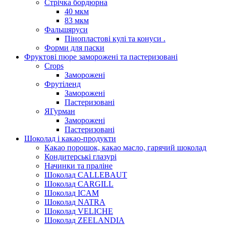
Стрічка бордюрна
40 мкм
83 мкм
Фальшяруси
Пінопластові кулі та конуси .
Форми для паски
Фруктові пюре заморожені та пастеризовані
Crops
Заморожені
Фрутіленд
Заморожені
Пастеризовані
ЯГурман
Заморожені
Пастеризовані
Шоколад і какао-продукти
Какао порошок, какао масло, гарячий шоколад
Кондитерські глазурі
Начинки та праліне
Шоколад CALLEBAUT
Шоколад CARGILL
Шоколад ICAM
Шоколад NATRA
Шоколад VELICHE
Шоколад ZEELANDIA