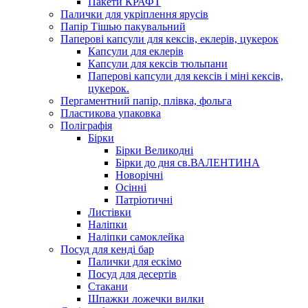
Пакети КРАФТ
Палички для укріплення ярусів
Папір Тішью пакувальний
Паперові капсули для кексів, еклерів, цукерок
Капсули для еклерів
Капсули для кексів тюльпани
Паперові капсули для кексів і міні кексів,
цукерок.
Пергаментний папір, плівка, фольга
Пластикова упаковка
Поліграфія
Бірки
Бірки Великодні
Бірки до дня св.ВАЛЕНТИНА
Новорічні
Осінні
Патріотичні
Листівки
Наліпки
Наліпки самоклейка
Посуд для кенді бар
Палички для ескімо
Посуд для десертів
Стакани
Шпажки ложечки вилки