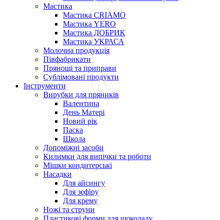
Мастика
Мастика CRIAMO
Мастика YERO
Мастика ДОБРИК
Мастика УКРАСА
Молочна продукція
Півфабрикати
Прянощі та приправи
Сублімовані продукти
Інструменти
Вирубки для пряників
Валентина
День Матері
Новий рік
Паска
Школа
Допоміжні засоби
Килимки для випічки та роботи
Мішки кондитерські
Насадки
Для айсингу
Для зефіру
Для крему
Ножі та струни
Пластикові форми для шоколаду