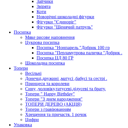
Зайчики
Звірята
Коти
Новорічні шоколадні фігурки
Фігурки "Єдиноріг"
Фігурки "Щенячий патруль"
Посипка
Мяке рисове наповнення
Цукрова посипка
Посипка "Нонпарель "Добрик 100 гр
Посипка "Перламутрова паличка "Добрик .
Посипка ЦД 80 ГР
Шоколадна посипка
Топери
Весільні
Донечці,дружині ,матусі ,бабусі та сестрі .
Принцеси та королеви
Сину ,чоловіку,татусеві,дідусеві та брату.
Топери " Happy Birthday"
Топери "З днем народження"
ТОПЕРИ ДЕРЕВО (АКЦІЯ)
Топери з гравіюванням
Хрещення та причастя. 1 рочок
Цифри
Упаковка