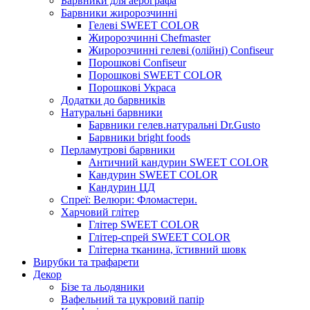
Барвники для аерографа
Барвники жиророзчинні
Гелеві SWEET COLOR
Жиророзчинні Chefmaster
Жиророзчинні гелеві (олійні) Confiseur
Порошкові Confiseur
Порошкові SWEET COLOR
Порошкові Украса
Додатки до барвників
Натуральні барвники
Барвники гелев.натуральні Dr.Gusto
Барвники bright foods
Перламутрові барвники
Античний кандурин SWEET COLOR
Кандурин SWEET COLOR
Кандурин ЦД
Спреї: Велюри: Фломастери.
Харчовий глітер
Глітер SWEET COLOR
Глітер-спрей SWEET COLOR
Глітерна тканина, їстивний шовк
Вирубки та трафарети
Декор
Бізе та льодяники
Вафельний та цукровий папір