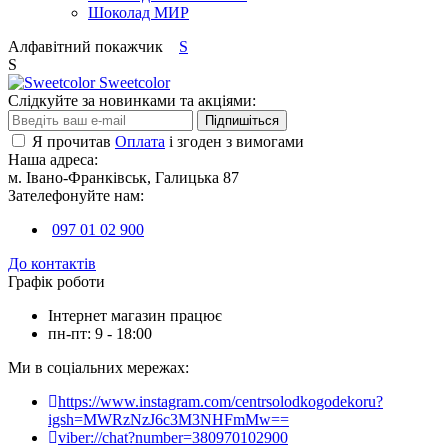
Шоколад МИР
Алфавітний покажчик
S
S
Sweetcolor
Слідкуйте за новинками та акціями:
Підпишіться
Я прочитав
Оплата
і згоден з вимогами
Наша адреса:
м. Івано-Франківськ, Галицька 87
Зателефонуйте нам:
097 01 02 900
До контактів
Графік роботи
Інтернет магазин працює
пн-пт: 9 - 18:00
Ми в соціальних мережах:
https://www.instagram.com/centrsolodkogodekoru?
igsh=MWRzNzJ6c3M3NHFmMw==
viber://chat?number=380970102900