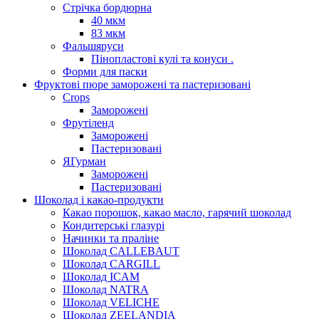
Стрічка бордюрна
40 мкм
83 мкм
Фальшяруси
Пінопластові кулі та конуси .
Форми для паски
Фруктові пюре заморожені та пастеризовані
Crops
Заморожені
Фрутіленд
Заморожені
Пастеризовані
ЯГурман
Заморожені
Пастеризовані
Шоколад і какао-продукти
Какао порошок, какао масло, гарячий шоколад
Кондитерські глазурі
Начинки та праліне
Шоколад CALLEBAUT
Шоколад CARGILL
Шоколад ICAM
Шоколад NATRA
Шоколад VELICHE
Шоколад ZEELANDIA