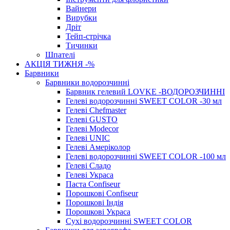
Вайнери
Вирубки
Дріт
Тейп-стрічка
Тичинки
Шпателі
АКЦІЯ ТИЖНЯ -%
Барвники
Барвники водорозчинні
Барвник гелевий LOVKE -ВОДОРОЗЧИННІ
Гелеві водорозчинні SWEET COLOR -30 мл
Гелеві Chefmaster
Гелеві GUSTO
Гелеві Modecor
Гелеві UNIC
Гелеві Амеріколор
Гелеві водорозчинні SWEET COLOR -100 мл
Гелеві Сладо
Гелеві Украса
Паста Confiseur
Порошкові Confiseur
Порошкові Індія
Порошкові Украса
Сухі водорозчинні SWEET COLOR