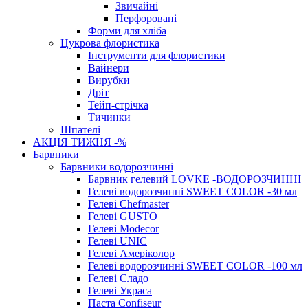
Звичайні
Перфоровані
Форми для хліба
Цукрова флористика
Інструменти для флористики
Вайнери
Вирубки
Дріт
Тейп-стрічка
Тичинки
Шпателі
АКЦІЯ ТИЖНЯ -%
Барвники
Барвники водорозчинні
Барвник гелевий LOVKE -ВОДОРОЗЧИННІ
Гелеві водорозчинні SWEET COLOR -30 мл
Гелеві Chefmaster
Гелеві GUSTO
Гелеві Modecor
Гелеві UNIC
Гелеві Амеріколор
Гелеві водорозчинні SWEET COLOR -100 мл
Гелеві Сладо
Гелеві Украса
Паста Confiseur