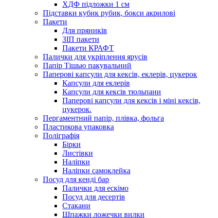
ХДФ підложки 1 см
Підставки кубик рубик, бокси акрилові
Пакети
Для пряників
ЗІП пакети
Пакети КРАФТ
Палички для укріплення ярусів
Папір Тішью пакувальний
Паперові капсули для кексів, еклерів, цукерок
Капсули для еклерів
Капсули для кексів тюльпани
Паперові капсули для кексів і міні кексів,
цукерок.
Пергаментний папір, плівка, фольга
Пластикова упаковка
Поліграфія
Бірки
Листівки
Наліпки
Наліпки самоклейка
Посуд для кенді бар
Палички для ескімо
Посуд для десертів
Стакани
Шпажки ложечки вилки