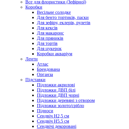
Все для флористики (Зефірної)
Коробки
Весільне солодке
Для бенто тортиків, паски
Для зефіру, еклерів, рулетів
Для кексів
Для макаронс
Для пряників
Для тортів
Для цукерок
Коробки акваріум
Ленти
Атлас
Брендована
Органза
Підставки
Підложки акрилові
Підложки ДВП білі
Підложки ДВП чорні
Підложки деревяні з отвором
Підложки золото/срібло
Підноси
Сендвіч H2,5 см
Сендвіч H5.5 см
Сендвічі декоровані