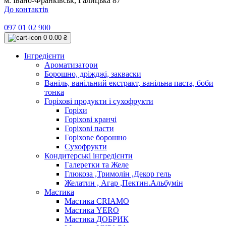
м. Івано-Франківськ, Галицька 87
До контактів
097 01 02 900
0
0.00 ₴
Інгредієнти
Ароматизатори
Борошно, дріжджі, закваски
Ваніль, ванільний екстракт, ванільна паста, боби
тонка
Горіхові продукти і сухофрукти
Горіхи
Горіхові кранчі
Горіхові пасти
Горіхове борошно
Сухофрукти
Кондитерські інгредієнти
Галеретки та Желе
Глюкоза ,Тримолін ,Декор гель
Желатин , Агар ,Пектин.Альбумін
Мастика
Мастика CRIAMO
Мастика YERO
Мастика ДОБРИК