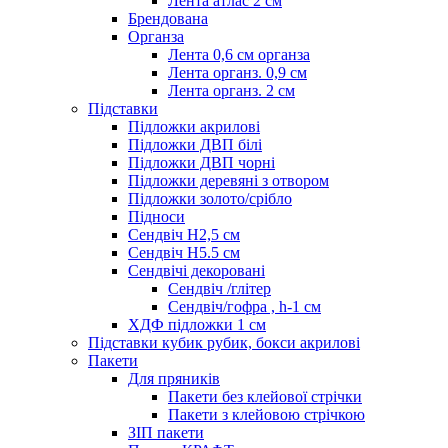
Лента атлас 2 см
Брендована
Органза
Лента 0,6 см органза
Лента органз. 0,9 см
Лента органз. 2 см
Підставки
Підложки акрилові
Підложки ДВП білі
Підложки ДВП чорні
Підложки деревяні з отвором
Підложки золото/срібло
Підноси
Сендвіч H2,5 см
Сендвіч H5.5 см
Сендвічі декоровані
Сендвіч /глітер
Сендвіч/гофра , h-1 см
ХДФ підложки 1 см
Підставки кубик рубик, бокси акрилові
Пакети
Для пряників
Пакети без клейової стрічки
Пакети з клейовою стрічкою
ЗІП пакети