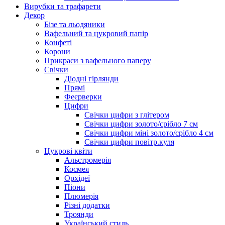
Вирубки та трафарети
Декор
Бізе та льодяники
Вафельний та цукровий папір
Конфеті
Корони
Прикраси з вафельного паперу
Свічки
Діодні гірлянди
Прямі
Феєрверки
Цифри
Свічки цифри з глітером
Свічки цифри золото/срібло 7 см
Свічки цифри міні золото/срібло 4 см
Свічки цифри повітр.куля
Цукрові квіти
Альстромерія
Космея
Орхідеї
Піони
Плюмерія
Різні додатки
Троянди
Український стиль