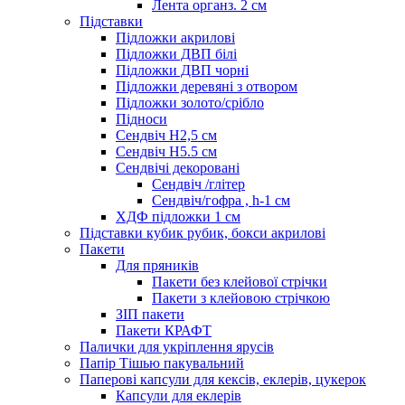
Лента органз. 2 см
Підставки
Підложки акрилові
Підложки ДВП білі
Підложки ДВП чорні
Підложки деревяні з отвором
Підложки золото/срібло
Підноси
Сендвіч H2,5 см
Сендвіч H5.5 см
Сендвічі декоровані
Сендвіч /глітер
Сендвіч/гофра , h-1 см
ХДФ підложки 1 см
Підставки кубик рубик, бокси акрилові
Пакети
Для пряників
Пакети без клейової стрічки
Пакети з клейовою стрічкою
ЗІП пакети
Пакети КРАФТ
Палички для укріплення ярусів
Папір Тішью пакувальний
Паперові капсули для кексів, еклерів, цукерок
Капсули для еклерів