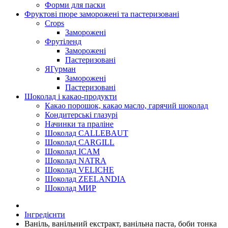
Форми для паски
Фруктові пюре заморожені та пастеризовані
Crops
Заморожені
Фрутіленд
Заморожені
Пастеризовані
ЯГурман
Заморожені
Пастеризовані
Шоколад і какао-продукти
Какао порошок, какао масло, гарячий шоколад
Кондитерські глазурі
Начинки та праліне
Шоколад CALLEBAUT
Шоколад CARGILL
Шоколад ICAM
Шоколад NATRA
Шоколад VELICHE
Шоколад ZEELANDIA
Шоколад МИР
Інгредієнти
Ваніль, ванільний екстракт, ванільна паста, боби тонка