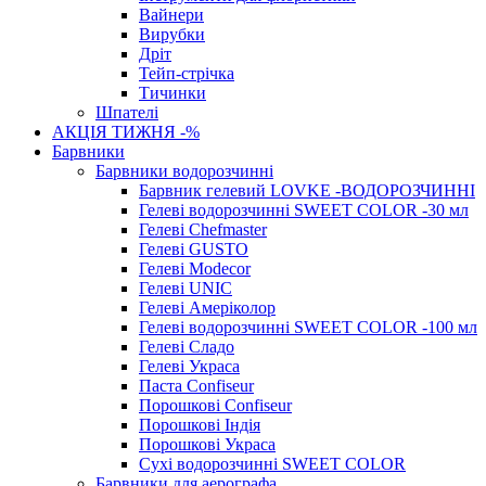
Вайнери
Вирубки
Дріт
Тейп-стрічка
Тичинки
Шпателі
АКЦІЯ ТИЖНЯ -%
Барвники
Барвники водорозчинні
Барвник гелевий LOVKE -ВОДОРОЗЧИННІ
Гелеві водорозчинні SWEET COLOR -30 мл
Гелеві Chefmaster
Гелеві GUSTO
Гелеві Modecor
Гелеві UNIC
Гелеві Амеріколор
Гелеві водорозчинні SWEET COLOR -100 мл
Гелеві Сладо
Гелеві Украса
Паста Confiseur
Порошкові Confiseur
Порошкові Індія
Порошкові Украса
Сухі водорозчинні SWEET COLOR
Барвники для аерографа