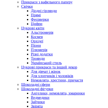
Прикраси з вафельного паперу
Свічки
Діодні гірлянди
Прямі
Феєрверки
Цифри
Цукрові квіти
Альстромерія
Космея
Орхідеї
Піони
Плюмерія
Різні додатки
Троянди
Український стиль
Цукрові прикраси та інший декор
Для дівчат і жінок
Для хлопчиків і чоловіків
Немовлята, хрестини, причастя
Шоколадні сфери
Шоколадні фігурки
Ангелики, немовлята, хмаринки
Ведмедики
Зайчики
Звірята