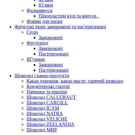
83 мкм
Фальшяруси
Пінопластові кулі та конуси .
Форми для паски
Фруктові пюре заморожені та пастеризовані
Crops
Заморожені
Фрутіленд
Заморожені
Пастеризовані
ЯГурман
Заморожені
Пастеризовані
Шоколад і какао-продукти
Какао порошок, какао масло, гарячий шоколад
Кондитерські глазурі
Начинки та праліне
Шоколад CALLEBAUT
Шоколад CARGILL
Шоколад ICAM
Шоколад NATRA
Шоколад VELICHE
Шоколад ZEELANDIA
Шоколад МИР