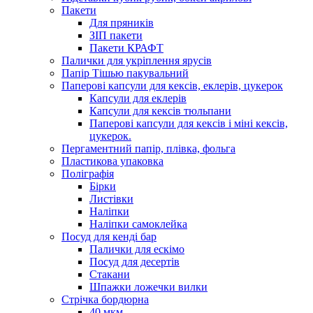
Пакети
Для пряників
ЗІП пакети
Пакети КРАФТ
Палички для укріплення ярусів
Папір Тішью пакувальний
Паперові капсули для кексів, еклерів, цукерок
Капсули для еклерів
Капсули для кексів тюльпани
Паперові капсули для кексів і міні кексів,
цукерок.
Пергаментний папір, плівка, фольга
Пластикова упаковка
Поліграфія
Бірки
Листівки
Наліпки
Наліпки самоклейка
Посуд для кенді бар
Палички для ескімо
Посуд для десертів
Стакани
Шпажки ложечки вилки
Стрічка бордюрна
40 мкм