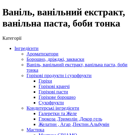
Ваніль, ванільний екстракт,
ванільна паста, боби тонка
Категорії
Інгредієнти
Ароматизатори
Борошно, дріжджі, закваски
Ваніль, ванільний екстракт, ванільна паста, боби
тонка
Горіхові продукти і сухофрукти
Горіхи
Горіхові кранчі
Горіхові пасти
Горіхове борошно
Сухофрукти
Кондитерські інгредієнти
Галеретки та Желе
Глюкоза ,Тримолін ,Декор гель
Желатин , Агар ,Пектин.Альбумін
Мастика