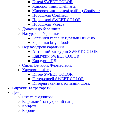
Гелеві SWEET COLOR
Жиророзчинні Chefmaster
Жиророзчинні гелеві (олійні) Confiseur
Порошкові Confiseur
Порошкові SWEET COLOR
Порошкові Украса
Додатки до барвників
Натуральні барвники
Барвники гелев.натуральні Dr.Gusto
Барвники bright foods
Перламутрові барвники
Античний кандурин SWEET COLOR
Кандурин SWEET COLOR
Кандурин ЦД
Спреї: Велюри: Фломастери.
Харчовий глітер
Глітер SWEET COLOR
Глітер-спрей SWEET COLOR
Глітерна тканина, їстивний шовк
Вирубки та трафарети
Декор
Бізе та льодяники
Вафельний та цукровий папір
Конфеті
Корони