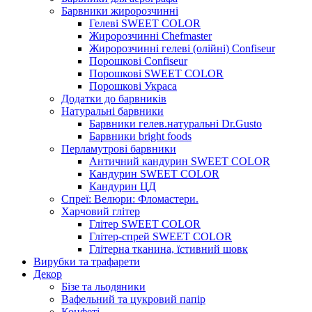
Барвники жиророзчинні
Гелеві SWEET COLOR
Жиророзчинні Chefmaster
Жиророзчинні гелеві (олійні) Confiseur
Порошкові Confiseur
Порошкові SWEET COLOR
Порошкові Украса
Додатки до барвників
Натуральні барвники
Барвники гелев.натуральні Dr.Gusto
Барвники bright foods
Перламутрові барвники
Античний кандурин SWEET COLOR
Кандурин SWEET COLOR
Кандурин ЦД
Спреї: Велюри: Фломастери.
Харчовий глітер
Глітер SWEET COLOR
Глітер-спрей SWEET COLOR
Глітерна тканина, їстивний шовк
Вирубки та трафарети
Декор
Бізе та льодяники
Вафельний та цукровий папір
Конфеті