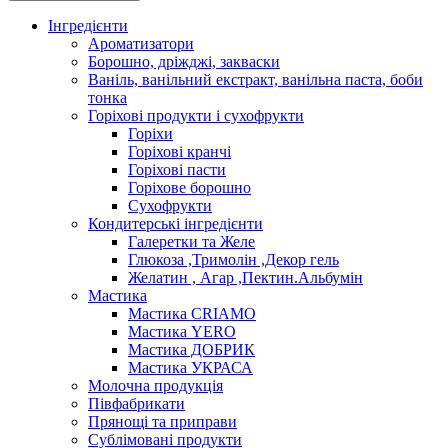
Інгредієнти
Ароматизатори
Борошно, дріжджі, закваски
Ваніль, ванільний екстракт, ванільна паста, боби
тонка
Горіхові продукти і сухофрукти
Горіхи
Горіхові кранчі
Горіхові пасти
Горіхове борошно
Сухофрукти
Кондитерські інгредієнти
Галеретки та Желе
Глюкоза ,Тримолін ,Декор гель
Желатин , Агар ,Пектин.Альбумін
Мастика
Мастика CRIAMO
Мастика YERO
Мастика ДОБРИК
Мастика УКРАСА
Молочна продукція
Півфабрикати
Прянощі та приправи
Сублімовані продукти