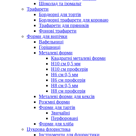
Шоколад та ізомальт
Трафарети
Бордюрні для тортів
Бордюрні трафарети для короваю
Трафарети для пряників
Фонові трафарети
Форми для випічки
Вафельниці
Горішниці
Металеві форми
Квадратні металеві форми
Н10 см 0,5 мм
Н10 см профсерія
Н6 см 0,5 мм
Н6 см профсерія
Н8 см 0,5 мм
Н8 см профсерія
Металеві форми для кексів
Розємні форми
Форми для тартів
Звичайні
Перфоровані
Форми для хліба
Цукрова флористика
Інструменти для флористики