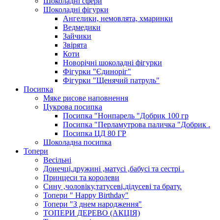
Шоколадні сфери
Шоколадні фігурки
Ангелики, немовлята, хмаринки
Ведмедики
Зайчики
Звірята
Коти
Новорічні шоколадні фігурки
Фігурки "Єдиноріг"
Фігурки "Щенячий патруль"
Посипка
Мяке рисове наповнення
Цукрова посипка
Посипка "Нонпарель "Добрик 100 гр
Посипка "Перламутрова паличка "Добрик .
Посипка ЦД 80 ГР
Шоколадна посипка
Топери
Весільні
Донечці,дружині ,матусі ,бабусі та сестрі .
Принцеси та королеви
Сину ,чоловіку,татусеві,дідусеві та брату.
Топери " Happy Birthday"
Топери "З днем народження"
ТОПЕРИ ДЕРЕВО (АКЦІЯ)