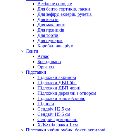
Весільне солодке
Для бенто тортиків, паски
Для зефіру, еклерів, рулетів
Для кексів
Для макаронс
Для пряників
Для тортів
Для цукерок
Коробки акваріум
Ленти
Атлас
Брендована
Органза
Підставки
Підложки акрилові
Підложки ДВП білі
Підложки ДВП чорні
Підложки деревяні з отвором
Підложки золото/срібло
Підноси
Сендвіч H2,5 см
Сендвіч H5.5 см
Сендвічі декоровані
ХДФ підложки 1 см
Підставки кубик рубик, бокси акрилові