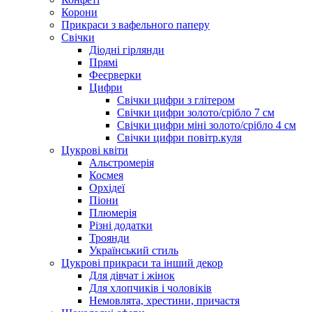
Корони
Прикраси з вафельного паперу
Свічки
Діодні гірлянди
Прямі
Феєрверки
Цифри
Свічки цифри з глітером
Свічки цифри золото/срібло 7 см
Свічки цифри міні золото/срібло 4 см
Свічки цифри повітр.куля
Цукрові квіти
Альстромерія
Космея
Орхідеї
Піони
Плюмерія
Різні додатки
Троянди
Український стиль
Цукрові прикраси та інший декор
Для дівчат і жінок
Для хлопчиків і чоловіків
Немовлята, хрестини, причастя