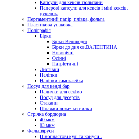
Капсули для кексів тюльпани
Паперові капсули для кексів і міні кексів,
цукерок.
Пергаментний папір, плівка, фольга
Пластикова упаковка
Поліграфія
Бірки
Бірки Великодні
Бірки до дня св.ВАЛЕНТИНА
Новорічні
Осінні
Патріотичні
Листівки
Наліпки
Наліпки самоклейка
Посуд для кенді бар
Палички для ескімо
Посуд для десертів
Стакани
Шпажки ложечки вилки
Стрічка бордюрна
40 мкм
83 мкм
Фальшяруси
Пінопластові кулі та конуси .