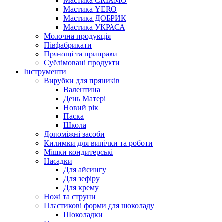
Мастика CRIAMO
Мастика YERO
Мастика ДОБРИК
Мастика УКРАСА
Молочна продукція
Півфабрикати
Прянощі та приправи
Сублімовані продукти
Інструменти
Вирубки для пряників
Валентина
День Матері
Новий рік
Паска
Школа
Допоміжні засоби
Килимки для випічки та роботи
Мішки кондитерські
Насадки
Для айсингу
Для зефіру
Для крему
Ножі та струни
Пластикові форми для шоколаду
Шоколадки