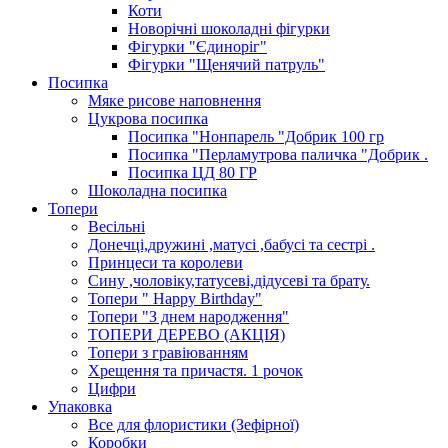
Коти
Новорічні шоколадні фігурки
Фігурки "Єдиноріг"
Фігурки "Щенячий патруль"
Посипка
Мяке рисове наповнення
Цукрова посипка
Посипка "Нонпарель "Добрик 100 гр
Посипка "Перламутрова паличка "Добрик .
Посипка ЦД 80 ГР
Шоколадна посипка
Топери
Весільні
Донечці,дружині ,матусі ,бабусі та сестрі .
Принцеси та королеви
Сину ,чоловіку,татусеві,дідусеві та брату.
Топери " Happy Birthday"
Топери "З днем народження"
ТОПЕРИ ДЕРЕВО (АКЦІЯ)
Топери з гравіюванням
Хрещення та причастя. 1 рочок
Цифри
Упаковка
Все для флористики (Зефірної)
Коробки