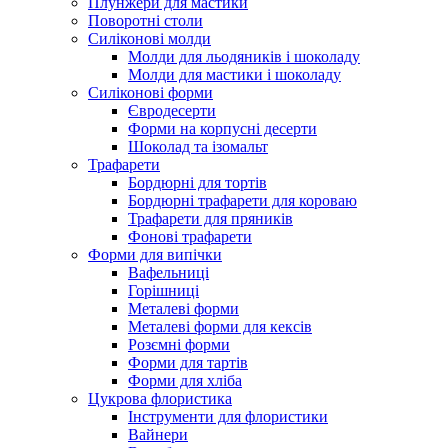
Плунжери для мастики
Поворотні столи
Силіконові молди
Молди для льодяників і шоколаду
Молди для мастики і шоколаду
Силіконові форми
Євродесерти
Форми на корпусні десерти
Шоколад та ізомальт
Трафарети
Бордюрні для тортів
Бордюрні трафарети для короваю
Трафарети для пряників
Фонові трафарети
Форми для випічки
Вафельниці
Горішниці
Металеві форми
Металеві форми для кексів
Розємні форми
Форми для тартів
Форми для хліба
Цукрова флористика
Інструменти для флористики
Вайнери