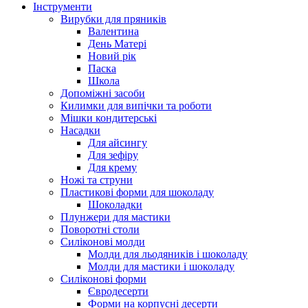
Інструменти
Вирубки для пряників
Валентина
День Матері
Новий рік
Паска
Школа
Допоміжні засоби
Килимки для випічки та роботи
Мішки кондитерські
Насадки
Для айсингу
Для зефіру
Для крему
Ножі та струни
Пластикові форми для шоколаду
Шоколадки
Плунжери для мастики
Поворотні столи
Силіконові молди
Молди для льодяників і шоколаду
Молди для мастики і шоколаду
Силіконові форми
Євродесерти
Форми на корпусні десерти