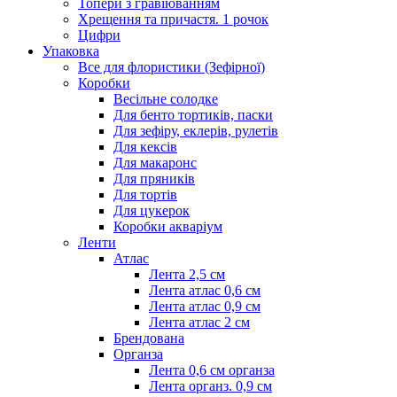
Топери з гравіюванням
Хрещення та причастя. 1 рочок
Цифри
Упаковка
Все для флористики (Зефірної)
Коробки
Весільне солодке
Для бенто тортиків, паски
Для зефіру, еклерів, рулетів
Для кексів
Для макаронс
Для пряників
Для тортів
Для цукерок
Коробки акваріум
Ленти
Атлас
Лента 2,5 см
Лента атлас 0,6 см
Лента атлас 0,9 см
Лента атлас 2 см
Брендована
Органза
Лента 0,6 см органза
Лента органз. 0,9 см