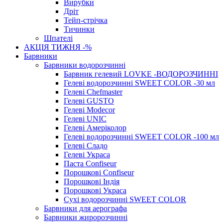
Вирубки
Дріт
Тейп-стрічка
Тичинки
Шпателі
АКЦІЯ ТИЖНЯ -%
Барвники
Барвники водорозчинні
Барвник гелевий LOVKE -ВОДОРОЗЧИННІ
Гелеві водорозчинні SWEET COLOR -30 мл
Гелеві Chefmaster
Гелеві GUSTO
Гелеві Modecor
Гелеві UNIC
Гелеві Амеріколор
Гелеві водорозчинні SWEET COLOR -100 мл
Гелеві Сладо
Гелеві Украса
Паста Confiseur
Порошкові Confiseur
Порошкові Індія
Порошкові Украса
Сухі водорозчинні SWEET COLOR
Барвники для аерографа
Барвники жиророзчинні