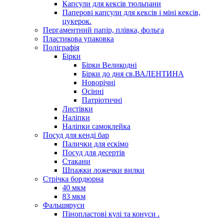
Капсули для кексів тюльпани
Паперові капсули для кексів і міні кексів,
цукерок.
Пергаментний папір, плівка, фольга
Пластикова упаковка
Поліграфія
Бірки
Бірки Великодні
Бірки до дня св.ВАЛЕНТИНА
Новорічні
Осінні
Патріотичні
Листівки
Наліпки
Наліпки самоклейка
Посуд для кенді бар
Палички для ескімо
Посуд для десертів
Стакани
Шпажки ложечки вилки
Стрічка бордюрна
40 мкм
83 мкм
Фальшяруси
Пінопластові кулі та конуси .