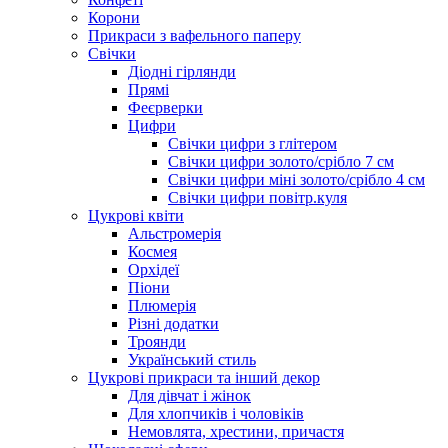
Корони
Прикраси з вафельного паперу
Свічки
Діодні гірлянди
Прямі
Феєрверки
Цифри
Свічки цифри з глітером
Свічки цифри золото/срібло 7 см
Свічки цифри міні золото/срібло 4 см
Свічки цифри повітр.куля
Цукрові квіти
Альстромерія
Космея
Орхідеї
Піони
Плюмерія
Різні додатки
Троянди
Український стиль
Цукрові прикраси та інший декор
Для дівчат і жінок
Для хлопчиків і чоловіків
Немовлята, хрестини, причастя