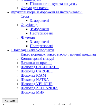
Пінопластові кулі та конуси .
Форми для паски
Фруктові пюре заморожені та пастеризовані
Crops
Заморожені
Фрутіленд
Заморожені
Пастеризовані
ЯГурман
Заморожені
Пастеризовані
Шоколад і какао-продукти
Какао порошок, какао масло, гарячий шоколад
Кондитерські глазурі
Начинки та праліне
Шоколад CALLEBAUT
Шоколад CARGILL
Шоколад ICAM
Шоколад NATRA
Шоколад VELICHE
Шоколад ZEELANDIA
Шоколад МИР
Каталог