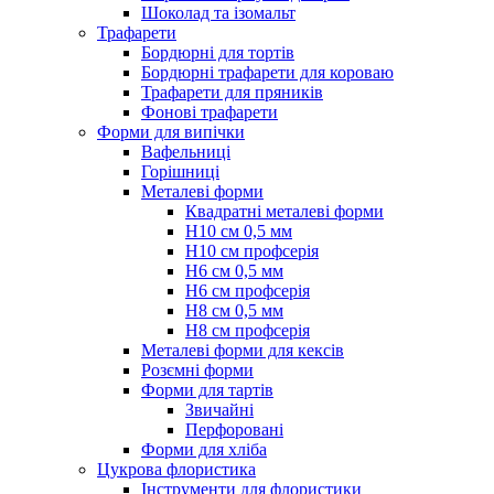
Шоколад та ізомальт
Трафарети
Бордюрні для тортів
Бордюрні трафарети для короваю
Трафарети для пряників
Фонові трафарети
Форми для випічки
Вафельниці
Горішниці
Металеві форми
Квадратні металеві форми
Н10 см 0,5 мм
Н10 см профсерія
Н6 см 0,5 мм
Н6 см профсерія
Н8 см 0,5 мм
Н8 см профсерія
Металеві форми для кексів
Розємні форми
Форми для тартів
Звичайні
Перфоровані
Форми для хліба
Цукрова флористика
Інструменти для флористики