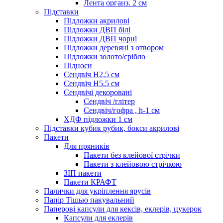
Лента органз. 2 см
Підставки
Підложки акрилові
Підложки ДВП білі
Підложки ДВП чорні
Підложки деревяні з отвором
Підложки золото/срібло
Підноси
Сендвіч H2,5 см
Сендвіч H5.5 см
Сендвічі декоровані
Сендвіч /глітер
Сендвіч/гофра , h-1 см
ХДФ підложки 1 см
Підставки кубик рубик, бокси акрилові
Пакети
Для пряників
Пакети без клейової стрічки
Пакети з клейовою стрічкою
ЗІП пакети
Пакети КРАФТ
Палички для укріплення ярусів
Папір Тішью пакувальний
Паперові капсули для кексів, еклерів, цукерок
Капсули для еклерів