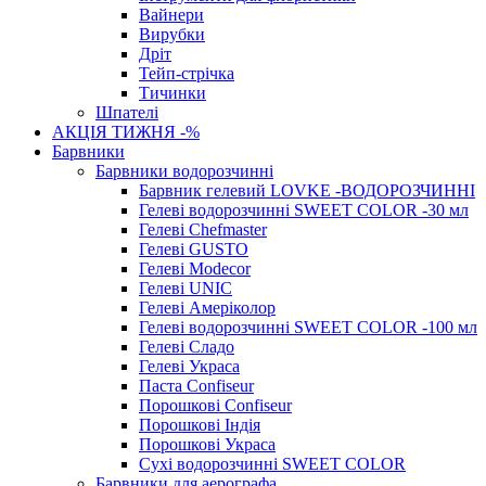
Вайнери
Вирубки
Дріт
Тейп-стрічка
Тичинки
Шпателі
АКЦІЯ ТИЖНЯ -%
Барвники
Барвники водорозчинні
Барвник гелевий LOVKE -ВОДОРОЗЧИННІ
Гелеві водорозчинні SWEET COLOR -30 мл
Гелеві Chefmaster
Гелеві GUSTO
Гелеві Modecor
Гелеві UNIC
Гелеві Амеріколор
Гелеві водорозчинні SWEET COLOR -100 мл
Гелеві Сладо
Гелеві Украса
Паста Confiseur
Порошкові Confiseur
Порошкові Індія
Порошкові Украса
Сухі водорозчинні SWEET COLOR
Барвники для аерографа