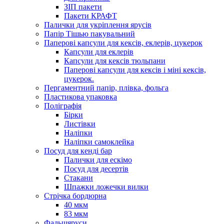
ЗІП пакети
Пакети КРАФТ
Палички для укріплення ярусів
Папір Тішью пакувальний
Паперові капсули для кексів, еклерів, цукерок
Капсули для еклерів
Капсули для кексів тюльпани
Паперові капсули для кексів і міні кексів,
цукерок.
Пергаментний папір, плівка, фольга
Пластикова упаковка
Поліграфія
Бірки
Листівки
Наліпки
Наліпки самоклейка
Посуд для кенді бар
Палички для ескімо
Посуд для десертів
Стакани
Шпажки ложечки вилки
Стрічка бордюрна
40 мкм
83 мкм
Фальшяруси