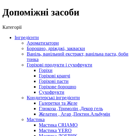
Допоміжні засоби
Категорії
Інгредієнти
Ароматизатори
Борошно, дріжджі, закваски
Ваніль, ванільний екстракт, ванільна паста, боби
тонка
Горіхові продукти і сухофрукти
Горіхи
Горіхові кранчі
Горіхові пасти
Горіхове борошно
Сухофрукти
Кондитерські інгредієнти
Галеретки та Желе
Глюкоза ,Тримолін ,Декор гель
Желатин , Агар ,Пектин.Альбумін
Мастика
Мастика CRIAMO
Мастика YERO
Мастика ДОБРИК