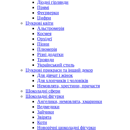
Діодні гірлянди
Прямі
Феєрверки
Цифри
Цукрові квіти
Альстромерія
Космея
Орхідеї
Піони
Плюмерія
Різні додатки
Троянди
Український стиль
Цукрові прикраси та інший декор
Для дівчат і жінок
Для хлопчиків і чоловіків
Немовлята, хрестини, причастя
Шоколадні сфери
Шоколадні фігурки
Ангелики, немовлята, хмаринки
Ведмедики
Зайчики
Звірята
Коти
Новорічні шоколадні фігурки