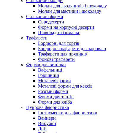
Силіконові молди
Молди для льодяників і шоколаду
Молди для мастики і шоколаду
Силіконові форми
Євродесерти
Форми на корпусні десерти
Шоколад та ізомальт
Трафарети
Бордюрні для тортів
Бордюрні трафарети для короваю
Трафарети для пряників
Фонові трафарети
Форми для випічки
Вафельниці
Горішниці
Металеві форми
Металеві форми для кексів
Розємні форми
Форми для тартів
Форми для хліба
Цукрова флористика
Інструменти для флористики
Вайнери
Вирубки
Дріт