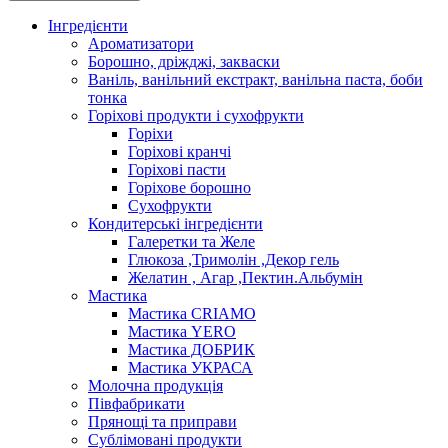
Інгредієнти
Ароматизатори
Борошно, дріжджі, закваски
Ваніль, ванільний екстракт, ванільна паста, боби
тонка
Горіхові продукти і сухофрукти
Горіхи
Горіхові кранчі
Горіхові пасти
Горіхове борошно
Сухофрукти
Кондитерські інгредієнти
Галеретки та Желе
Глюкоза ,Тримолін ,Декор гель
Желатин , Агар ,Пектин.Альбумін
Мастика
Мастика CRIAMO
Мастика YERO
Мастика ДОБРИК
Мастика УКРАСА
Молочна продукція
Півфабрикати
Прянощі та приправи
Сублімовані продукти