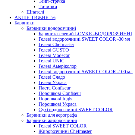
Тейп-стрічка
Тичинки
Шпателі
АКЦІЯ ТИЖНЯ -%
Барвники
Барвники водорозчинні
Барвник гелевий LOVKE -ВОДОРОЗЧИННІ
Гелеві водорозчинні SWEET COLOR -30 мл
Гелеві Chefmaster
Гелеві GUSTO
Гелеві Modecor
Гелеві UNIC
Гелеві Амеріколор
Гелеві водорозчинні SWEET COLOR -100 мл
Гелеві Сладо
Гелеві Украса
Паста Confiseur
Порошкові Confiseur
Порошкові Індія
Порошкові Украса
Сухі водорозчинні SWEET COLOR
Барвники для аерографа
Барвники жиророзчинні
Гелеві SWEET COLOR
Жиророзчинні Chefmaster