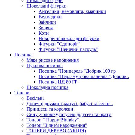
Шоколадні сфери
Шоколадні фігурки
Ангелики, немовлята, хмаринки
Ведмедики
Зайчики
Звірята
Коти
Новорічні шоколадні фігурки
Фігурки "Єдиноріг"
Фігурки "Щенячий патруль"
Посипка
Мяке рисове наповнення
Цукрова посипка
Посипка "Нонпарель "Добрик 100 гр
Посипка "Перламутрова паличка "Добрик .
Посипка ЦД 80 ГР
Шоколадна посипка
Топери
Весільні
Донечці,дружині ,матусі ,бабусі та сестрі .
Принцеси та королеви
Сину ,чоловіку,татусеві,дідусеві та брату.
Топери " Happy Birthday"
Топери "З днем народження"
ТОПЕРИ ДЕРЕВО (АКЦІЯ)