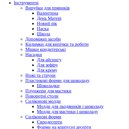
Інструменти
Вирубки для пряників
Валентина
День Матері
Новий рік
Паска
Школа
Допоміжні засоби
Килимки для випічки та роботи
Мішки кондитерські
Насадки
Для айсингу
Для зефіру
Для крему
Ножі та струни
Пластикові форми для шоколаду
Шоколадки
Плунжери для мастики
Поворотні столи
Силіконові молди
Молди для льодяників і шоколаду
Молди для мастики і шоколаду
Силіконові форми
Євродесерти
Форми на корпусні десерти