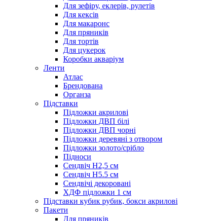
Для зефіру, еклерів, рулетів
Для кексів
Для макаронс
Для пряників
Для тортів
Для цукерок
Коробки акваріум
Ленти
Атлас
Брендована
Органза
Підставки
Підложки акрилові
Підложки ДВП білі
Підложки ДВП чорні
Підложки деревяні з отвором
Підложки золото/срібло
Підноси
Сендвіч H2,5 см
Сендвіч H5.5 см
Сендвічі декоровані
ХДФ підложки 1 см
Підставки кубик рубик, бокси акрилові
Пакети
Для пряників