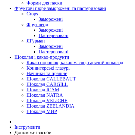
Форми для паски
Фруктові пюре заморожені та пастеризовані
Crops
Заморожені
Фрутіленд
Заморожені
Пастеризовані
ЯГурман
Заморожені
Пастеризовані
Шоколад і какао-продукти
Какао порошок, какао масло, гарячий шоколад
Кондитерські глазурі
Начинки та праліне
Шоколад CALLEBAUT
Шоколад CARGILL
Шоколад ICAM
Шоколад NATRA
Шоколад VELICHE
Шоколад ZEELANDIA
Шоколад МИР
Інструменти
Допоміжні засоби