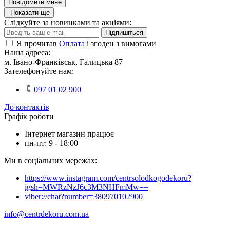
Повідомити мене
Показати ще
Слідкуйте за новинками та акціями:
Підпишіться
Я прочитав
Оплата
і згоден з вимогами
Наша адреса:
м. Івано-Франківськ, Галицька 87
Зателефонуйте нам:
097 01 02 900
До контактів
Графік роботи
Інтернет магазин працює
пн-пт: 9 - 18:00
Ми в соціальних мережах:
https://www.instagram.com/centrsolodkogodekoru?
igsh=MWRzNzJ6c3M3NHFmMw==
viber://chat?number=380970102900
info@centrdekoru.com.ua