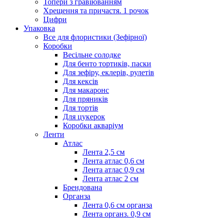
Топери з гравіюванням
Хрещення та причастя. 1 рочок
Цифри
Упаковка
Все для флористики (Зефірної)
Коробки
Весільне солодке
Для бенто тортиків, паски
Для зефіру, еклерів, рулетів
Для кексів
Для макаронс
Для пряників
Для тортів
Для цукерок
Коробки акваріум
Ленти
Атлас
Лента 2,5 см
Лента атлас 0,6 см
Лента атлас 0,9 см
Лента атлас 2 см
Брендована
Органза
Лента 0,6 см органза
Лента органз. 0,9 см