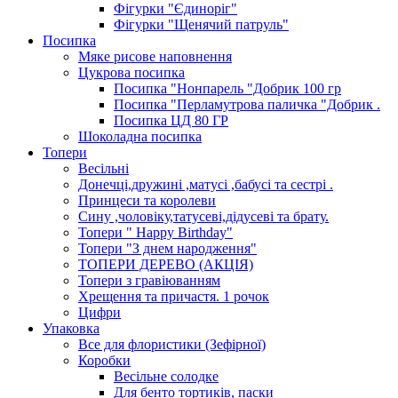
Фігурки "Єдиноріг"
Фігурки "Щенячий патруль"
Посипка
Мяке рисове наповнення
Цукрова посипка
Посипка "Нонпарель "Добрик 100 гр
Посипка "Перламутрова паличка "Добрик .
Посипка ЦД 80 ГР
Шоколадна посипка
Топери
Весільні
Донечці,дружині ,матусі ,бабусі та сестрі .
Принцеси та королеви
Сину ,чоловіку,татусеві,дідусеві та брату.
Топери " Happy Birthday"
Топери "З днем народження"
ТОПЕРИ ДЕРЕВО (АКЦІЯ)
Топери з гравіюванням
Хрещення та причастя. 1 рочок
Цифри
Упаковка
Все для флористики (Зефірної)
Коробки
Весільне солодке
Для бенто тортиків, паски