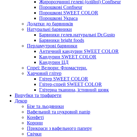
Жиророзчинні гелеві (олійні) Confiseur
Порошкові Confiseur
Порошкові SWEET COLOR
Порошкові Украса
Додатки до барвників
Натуральні барвники
Барвники гелев.натуральні Dr.Gusto
Барвники bright foods
Перламутрові барвники
Античний кандурин SWEET COLOR
Кандурин SWEET COLOR
Кандурин ЦД
Спреї: Велюри: Фломастери.
Харчовий глітер
Глітер SWEET COLOR
Глітер-спрей SWEET COLOR
Глітерна тканина, їстивний шовк
Вирубки та трафарети
Декор
Бізе та льодяники
Вафельний та цукровий папір
Конфеті
Корони
Прикраси з вафельного паперу
Свічки