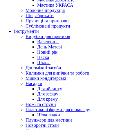
Мастика УКРАСА
Молочна продукція
Півфабрикати
Прянощі та приправи
Сублімовані продукти
Інструменти
Вирубки для пряників
Валентина
День Матері
Новий рік
Паска
Школа
Допоміжні засоби
Килимки для випічки та роботи
Мішки кондитерські
Насадки
Для айсингу
Для зефіру
Для крему
Ножі та струни
Пластикові форми для шоколаду
Шоколадки
Плунжери для мастики
Поворотні столи