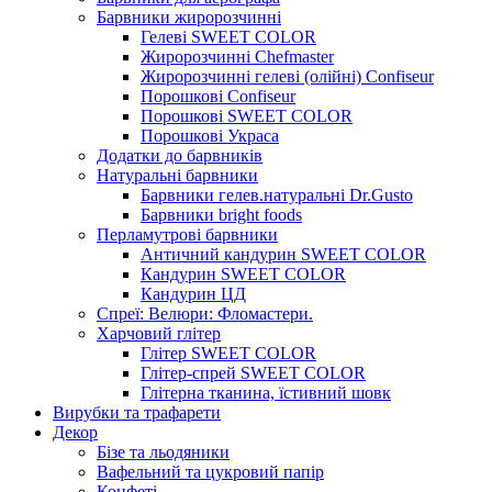
Барвники жиророзчинні
Гелеві SWEET COLOR
Жиророзчинні Chefmaster
Жиророзчинні гелеві (олійні) Confiseur
Порошкові Confiseur
Порошкові SWEET COLOR
Порошкові Украса
Додатки до барвників
Натуральні барвники
Барвники гелев.натуральні Dr.Gusto
Барвники bright foods
Перламутрові барвники
Античний кандурин SWEET COLOR
Кандурин SWEET COLOR
Кандурин ЦД
Спреї: Велюри: Фломастери.
Харчовий глітер
Глітер SWEET COLOR
Глітер-спрей SWEET COLOR
Глітерна тканина, їстивний шовк
Вирубки та трафарети
Декор
Бізе та льодяники
Вафельний та цукровий папір
Конфеті