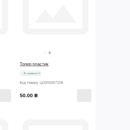
0
Топер пластик
В наявності
Код товару:
ЦО000007208
50.00 ₴
Хіт продажів