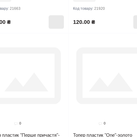
овару:
21663
Код товару:
21920
00 ₴
120.00 ₴
Хіт продажів
0
0
 пластик "Перше причастя"-
Топер пластик "One"-золото