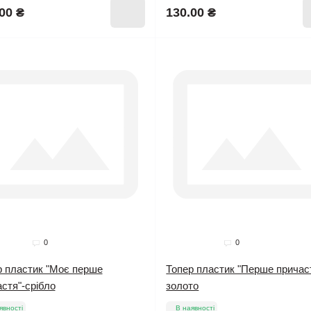
00 ₴
130.00 ₴
0
0
р пластик "Моє перше
Топер пластик "Перше причас
стя"-срібло
золото
явності
В наявності