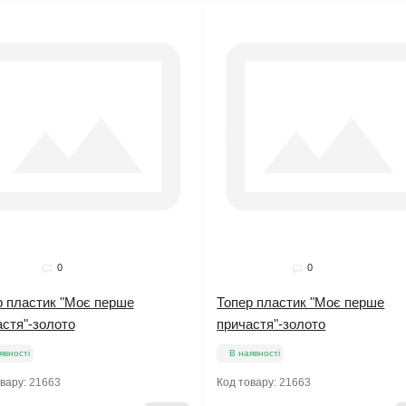
0
0
р пластик "Моє перше
Топер пластик "Моє перше
стя"-золото
причастя"-золото
явності
В наявності
овару:
21663
Код товару:
21663