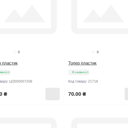
0
0
р пластик
Топер пластик
явності
В наявності
овару:
ЦО000007208
Код товару:
21718
0 ₴
70.00 ₴