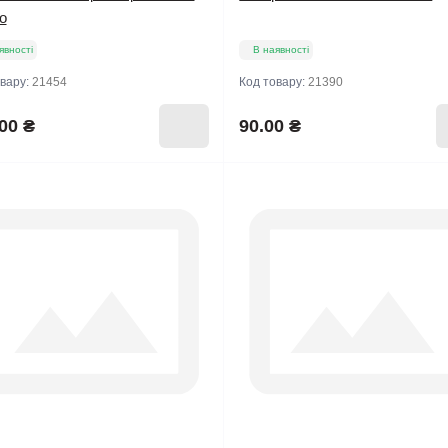
о
явності
В наявності
овару:
21454
Код товару:
21390
00 ₴
90.00 ₴