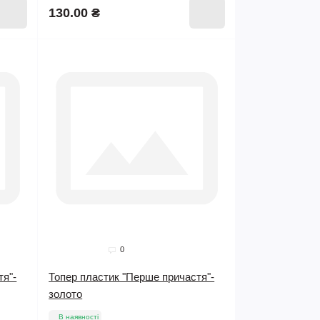
130.00 ₴
0
тя"-
Топер пластик "Перше причастя"-
золото
В наявності