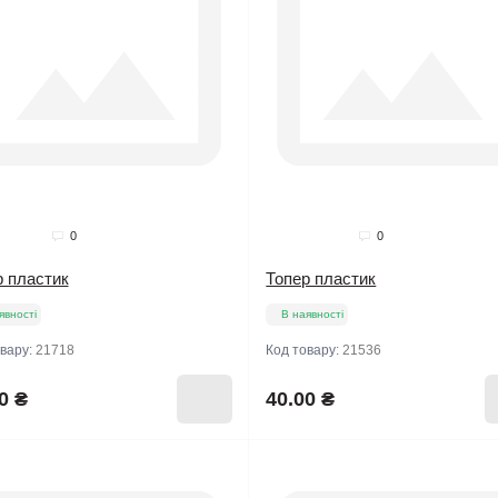
0
0
р пластик
Топер пластик
явності
В наявності
овару:
21718
Код товару:
21536
0 ₴
40.00 ₴
продажів