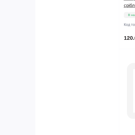
срібл
В на
Код т
120.