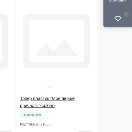
0
0
Топер пластик "Моє перше
причастя"-срібло
В наявності
Код товару:
21663