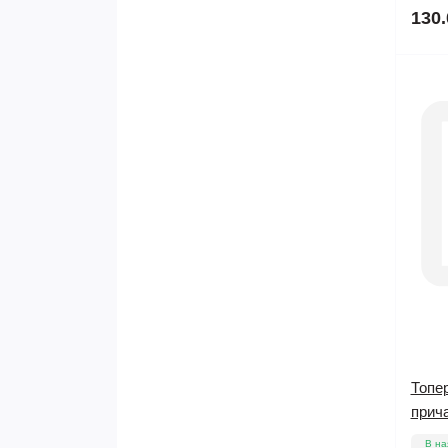
130.
Топе
прича
В на