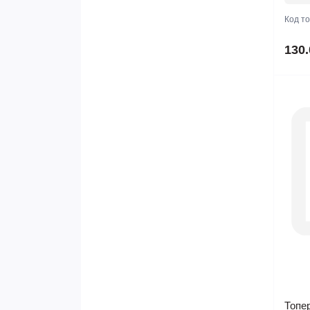
Код т
130.
Топер