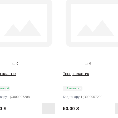
0
0
р пластик
Топер пластик
явності
В наявності
овару:
ЦО000007208
Код товару:
ЦО000007208
0 ₴
50.00 ₴