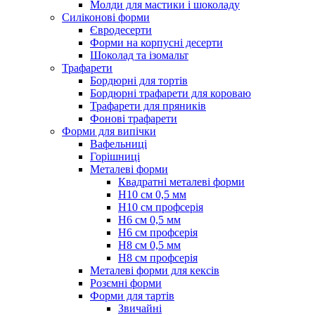
Молди для мастики і шоколаду
Силіконові форми
Євродесерти
Форми на корпусні десерти
Шоколад та ізомальт
Трафарети
Бордюрні для тортів
Бордюрні трафарети для короваю
Трафарети для пряників
Фонові трафарети
Форми для випічки
Вафельниці
Горішниці
Металеві форми
Квадратні металеві форми
Н10 см 0,5 мм
Н10 см профсерія
Н6 см 0,5 мм
Н6 см профсерія
Н8 см 0,5 мм
Н8 см профсерія
Металеві форми для кексів
Розємні форми
Форми для тартів
Звичайні