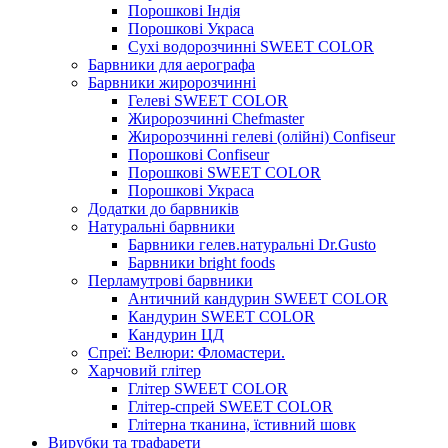
Порошкові Індія
Порошкові Украса
Сухі водорозчинні SWEET COLOR
Барвники для аерографа
Барвники жиророзчинні
Гелеві SWEET COLOR
Жиророзчинні Chefmaster
Жиророзчинні гелеві (олійні) Confiseur
Порошкові Confiseur
Порошкові SWEET COLOR
Порошкові Украса
Додатки до барвників
Натуральні барвники
Барвники гелев.натуральні Dr.Gusto
Барвники bright foods
Перламутрові барвники
Античний кандурин SWEET COLOR
Кандурин SWEET COLOR
Кандурин ЦД
Спреї: Велюри: Фломастери.
Харчовий глітер
Глітер SWEET COLOR
Глітер-спрей SWEET COLOR
Глітерна тканина, їстивний шовк
Вирубки та трафарети