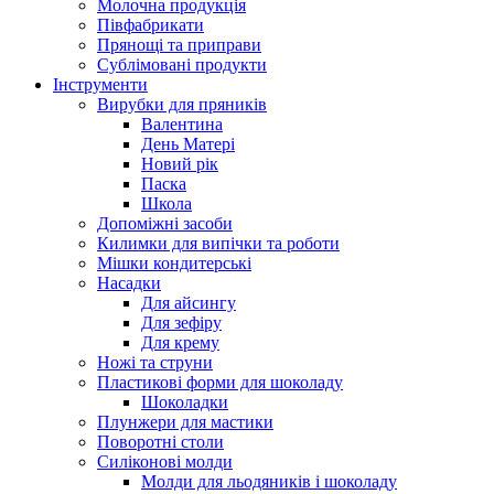
Молочна продукція
Півфабрикати
Прянощі та приправи
Сублімовані продукти
Інструменти
Вирубки для пряників
Валентина
День Матері
Новий рік
Паска
Школа
Допоміжні засоби
Килимки для випічки та роботи
Мішки кондитерські
Насадки
Для айсингу
Для зефіру
Для крему
Ножі та струни
Пластикові форми для шоколаду
Шоколадки
Плунжери для мастики
Поворотні столи
Силіконові молди
Молди для льодяників і шоколаду