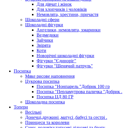
Для дівчат і жінок
Для хлопчиків і чоловіків
Немовлята, хрестини, причастя
Шоколадні сфери
Шоколадні фігурки
Ангелики, немовлята, хмаринки
Ведмедики
Зайчики
Звірята
Коти
Новорічні шоколадні фігурки
Фігурки "Єдиноріг"
Фігурки "Щенячий патруль"
Посипка
Мяке рисове наповнення
Цукрова посипка
Посипка "Нонпарель "Добрик 100 гр
Посипка "Перламутрова паличка "Добрик .
Посипка ЦД 80 ГР
Шоколадна посипка
Топери
Весільні
Донечці,дружині ,матусі ,бабусі та сестрі .
Принцеси та королеви
Сину ,чоловіку,татусеві,дідусеві та брату.