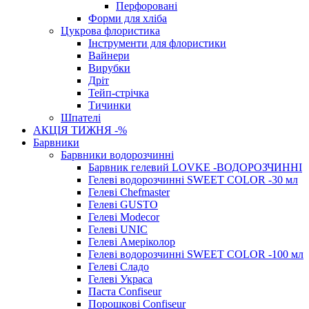
Перфоровані
Форми для хліба
Цукрова флористика
Інструменти для флористики
Вайнери
Вирубки
Дріт
Тейп-стрічка
Тичинки
Шпателі
АКЦІЯ ТИЖНЯ -%
Барвники
Барвники водорозчинні
Барвник гелевий LOVKE -ВОДОРОЗЧИННІ
Гелеві водорозчинні SWEET COLOR -30 мл
Гелеві Chefmaster
Гелеві GUSTO
Гелеві Modecor
Гелеві UNIC
Гелеві Амеріколор
Гелеві водорозчинні SWEET COLOR -100 мл
Гелеві Сладо
Гелеві Украса
Паста Confiseur
Порошкові Confiseur