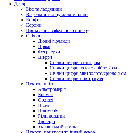
Декор
Бізе та льодяники
Вафельний та цукровий папір
Конфеті
Корони
Прикраси з вафельного паперу
Свічки
Діодні гірлянди
Прямі
Феєрверки
Цифри
Свічки цифри з глітером
Свічки цифри золото/срібло 7 см
Свічки цифри міні золото/срібло 4 см
Свічки цифри повітр.куля
Цукрові квіти
Альстромерія
Космея
Орхідеї
Піони
Плюмерія
Різні додатки
Троянди
Український стиль
Цукрові прикраси та інший декор