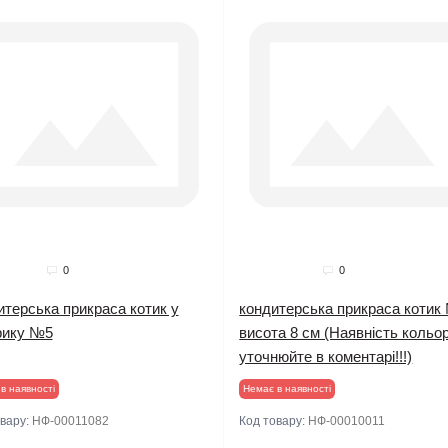
дано
Продано
0
0
терська прикраса котик у
кондитерська прикраса котик
рику №5
висота 8 см (Наявність кольо
уточнюйте в коментарі!!!)
в наявності
Немає в наявності
овару:
НФ-00011082
Код товару:
НФ-00010011