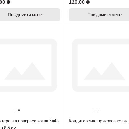
00 ₴
120.00 ₴
Повідомити мене
Повідомити мене
дано
Продано
0
0
итерська прикраса котик №4--
Кондитерська прикраса коти
а 8,5 см