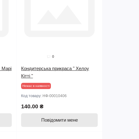
0
я Марі
Кондитерська прикраса " Хелоу
Кітті "
Немає в наявності
Код товару:
НФ-00010406
140.00 ₴
Повідомити мене