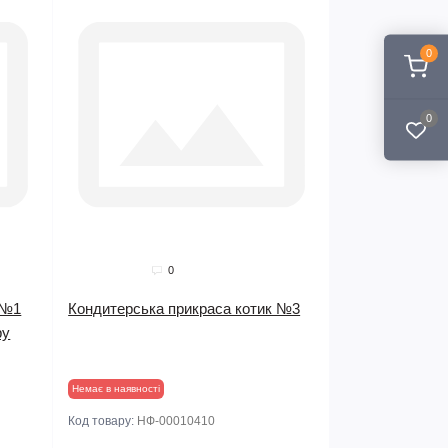
Продано
0
0
0
 №1
Кондитерська прикраса котик №3
ру
Немає в наявності
Код товару:
НФ-00010410