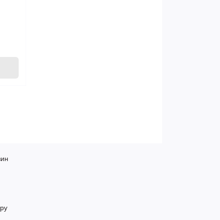
зин
ру