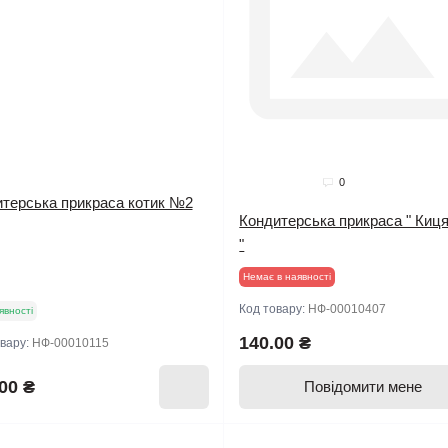
0
итерська прикраса котик №2
Кондитерська прикраса " Киц
"
Немає в наявності
Код товару:
НФ-00010407
явності
140.00 ₴
овару:
НФ-00010115
00 ₴
Повідомити мене