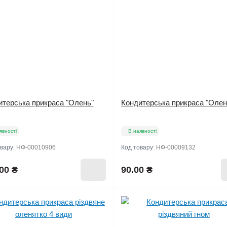
итерська прикраса "Олень"
Кондитерська прикраса "Олен
явності
В наявності
овару:
НФ-00010906
Код товару:
НФ-00009132
00 ₴
90.00 ₴
о