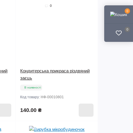
0
0
0
яний
Кондитерська прикраса різдвяний
заєць
В наявності
Код товару:
НФ-00010801
140.00 ₴
Продано