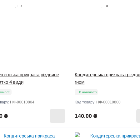
0
0
итерська прикраса різдвяне
Кондитерська прикраса різдв
тко 4 види
гном
явності
В наявності
овару:
НФ-00010804
Код товару:
НФ-00010800
0 ₴
140.00 ₴
Мало