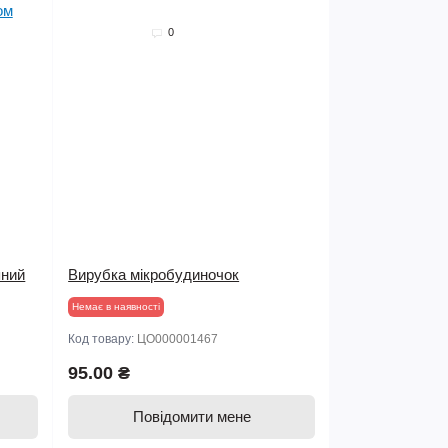
0
яний
Вирубка мікробудиночок
Немає в наявності
Код товару:
ЦО000001467
95.00 ₴
Повідомити мене