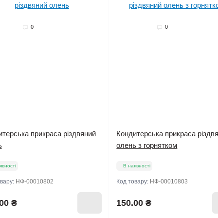
0
0
итерська прикраса різдвяний
Кондитерська прикраса різдв
ь
олень з горнятком
явності
В наявності
овару:
НФ-00010802
Код товару:
НФ-00010803
00 ₴
150.00 ₴