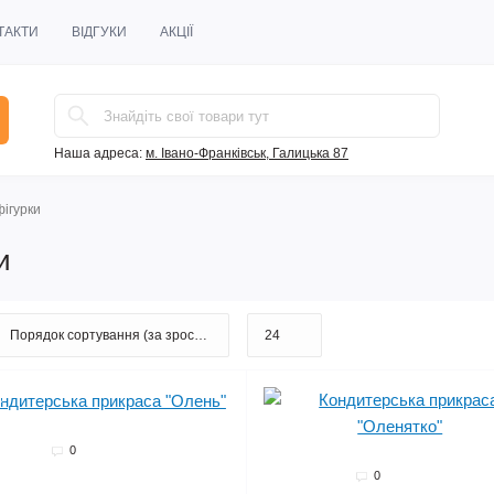
ТАКТИ
ВІДГУКИ
АКЦІЇ
Наша адреса:
м. Івано-Франківськ, Галицька 87
фігурки
и
о
0
0