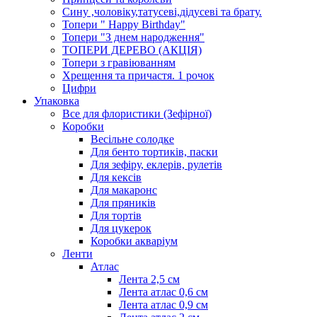
Сину ,чоловіку,татусеві,дідусеві та брату.
Топери " Happy Birthday"
Топери "З днем народження"
ТОПЕРИ ДЕРЕВО (АКЦІЯ)
Топери з гравіюванням
Хрещення та причастя. 1 рочок
Цифри
Упаковка
Все для флористики (Зефірної)
Коробки
Весільне солодке
Для бенто тортиків, паски
Для зефіру, еклерів, рулетів
Для кексів
Для макаронс
Для пряників
Для тортів
Для цукерок
Коробки акваріум
Ленти
Атлас
Лента 2,5 см
Лента атлас 0,6 см
Лента атлас 0,9 см