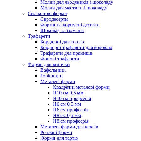
Молди для льодяників і шоколаду
Молди для мастики і шоколаду
Силіконові форми
Євродесерти
Форми на корпусні десерти
Шоколад та ізомальт
Трафарети
Бордюрні для тортів
Бордюрні трафарети для короваю
Трафарети для пряників
Фонові трафарети
Форми для випічки
Вафельниці
Горішниці
Металеві форми
Квадратні металеві форми
Н10 см 0,5 мм
Н10 см профсерія
Н6 см 0,5 мм
Н6 см профсерія
Н8 см 0,5 мм
Н8 см профсерія
Металеві форми для кексів
Розємні форми
Форми для тартів