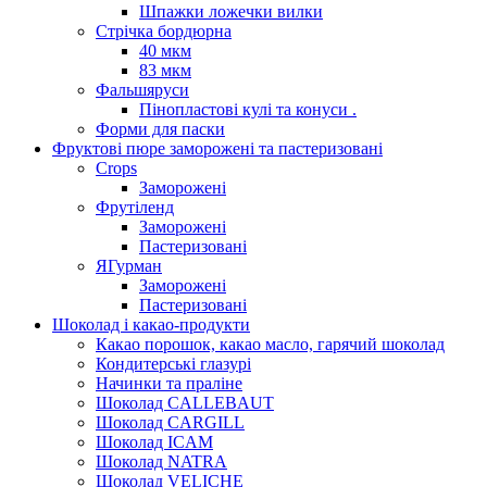
Шпажки ложечки вилки
Стрічка бордюрна
40 мкм
83 мкм
Фальшяруси
Пінопластові кулі та конуси .
Форми для паски
Фруктові пюре заморожені та пастеризовані
Crops
Заморожені
Фрутіленд
Заморожені
Пастеризовані
ЯГурман
Заморожені
Пастеризовані
Шоколад і какао-продукти
Какао порошок, какао масло, гарячий шоколад
Кондитерські глазурі
Начинки та праліне
Шоколад CALLEBAUT
Шоколад CARGILL
Шоколад ICAM
Шоколад NATRA
Шоколад VELICHE