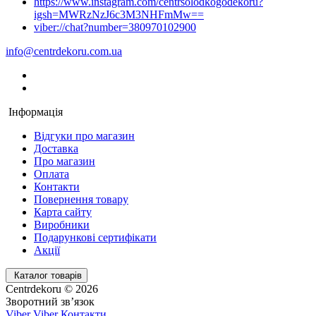
https://www.instagram.com/centrsolodkogodekoru?
igsh=MWRzNzJ6c3M3NHFmMw==
viber://chat?number=380970102900
info@centrdekoru.com.ua
Інформація
Відгуки про магазин
Доставка
Про магазин
Оплата
Контакти
Повернення товару
Карта сайту
Виробники
Подарункові сертифікати
Акції
Каталог товарів
Centrdekoru © 2026
Зворотний зв’язок
Viber
Viber
Контакти