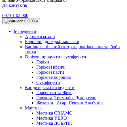
м. Івано-Франківськ, Галицька 87
До контактів
097 01 02 900
0
0.00 ₴
Інгредієнти
Ароматизатори
Борошно, дріжджі, закваски
Ваніль, ванільний екстракт, ванільна паста, боби
тонка
Горіхові продукти і сухофрукти
Горіхи
Горіхові кранчі
Горіхові пасти
Горіхове борошно
Сухофрукти
Кондитерські інгредієнти
Галеретки та Желе
Глюкоза ,Тримолін ,Декор гель
Желатин , Агар ,Пектин.Альбумін
Мастика
Мастика CRIAMO
Мастика YERO
Мастика ДОБРИК