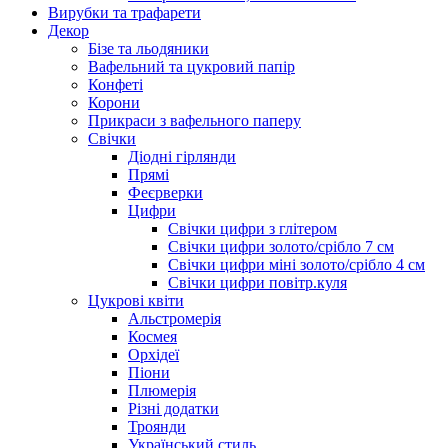
Вирубки та трафарети
Декор
Бізе та льодяники
Вафельний та цукровий папір
Конфеті
Корони
Прикраси з вафельного паперу
Свічки
Діодні гірлянди
Прямі
Феєрверки
Цифри
Свічки цифри з глітером
Свічки цифри золото/срібло 7 см
Свічки цифри міні золото/срібло 4 см
Свічки цифри повітр.куля
Цукрові квіти
Альстромерія
Космея
Орхідеї
Піони
Плюмерія
Різні додатки
Троянди
Український стиль