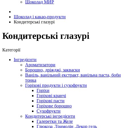
Шоколад МИР
Шоколад і какао-продукти
Кондитерські глазурі
Кондитерські глазурі
Категорії
Інгредієнти
Ароматизатори
Борошно, дріжджі, закваски
Ваніль, ванільний екстракт, ванільна паста, боби
тонка
Горіхові продукти і сухофрукти
Горіхи
Горіхові кранчі
Горіхові пасти
Горіхове борошно
Сухофрукти
Кондитерські інгредієнти
Галеретки та Желе
Глюкоза ,Тримолін ,Декор гель