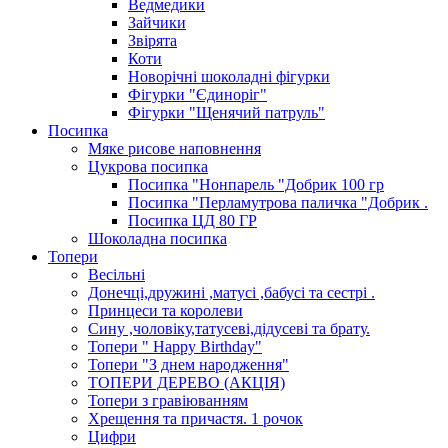
Ведмедики
Зайчики
Звірята
Коти
Новорічні шоколадні фігурки
Фігурки "Єдиноріг"
Фігурки "Щенячий патруль"
Посипка
Мяке рисове наповнення
Цукрова посипка
Посипка "Нонпарель "Добрик 100 гр
Посипка "Перламутрова паличка "Добрик .
Посипка ЦД 80 ГР
Шоколадна посипка
Топери
Весільні
Донечці,дружині ,матусі ,бабусі та сестрі .
Принцеси та королеви
Сину ,чоловіку,татусеві,дідусеві та брату.
Топери " Happy Birthday"
Топери "З днем народження"
ТОПЕРИ ДЕРЕВО (АКЦІЯ)
Топери з гравіюванням
Хрещення та причастя. 1 рочок
Цифри