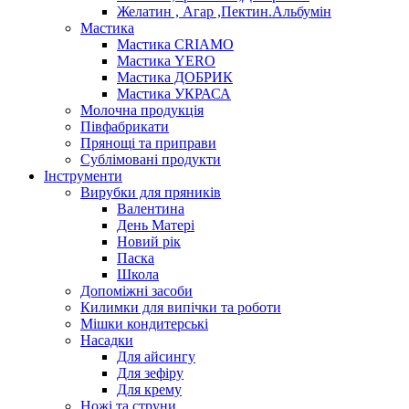
Желатин , Агар ,Пектин.Альбумін
Мастика
Мастика CRIAMO
Мастика YERO
Мастика ДОБРИК
Мастика УКРАСА
Молочна продукція
Півфабрикати
Прянощі та приправи
Сублімовані продукти
Інструменти
Вирубки для пряників
Валентина
День Матері
Новий рік
Паска
Школа
Допоміжні засоби
Килимки для випічки та роботи
Мішки кондитерські
Насадки
Для айсингу
Для зефіру
Для крему
Ножі та струни