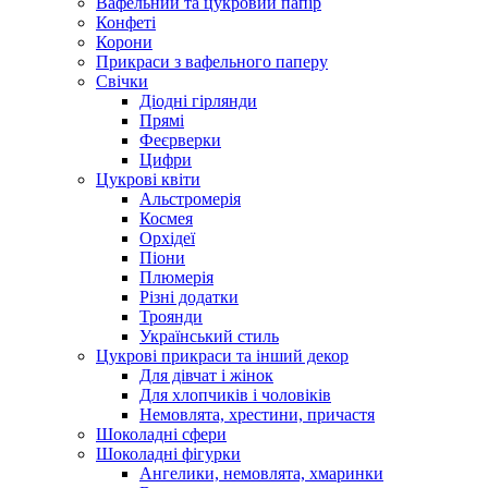
Вафельний та цукровий папір
Конфеті
Корони
Прикраси з вафельного паперу
Свічки
Діодні гірлянди
Прямі
Феєрверки
Цифри
Цукрові квіти
Альстромерія
Космея
Орхідеї
Піони
Плюмерія
Різні додатки
Троянди
Український стиль
Цукрові прикраси та інший декор
Для дівчат і жінок
Для хлопчиків і чоловіків
Немовлята, хрестини, причастя
Шоколадні сфери
Шоколадні фігурки
Ангелики, немовлята, хмаринки