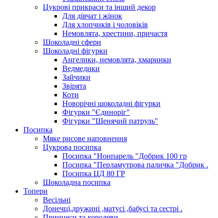
Цукрові прикраси та інший декор
Для дівчат і жінок
Для хлопчиків і чоловіків
Немовлята, хрестини, причастя
Шоколадні сфери
Шоколадні фігурки
Ангелики, немовлята, хмаринки
Ведмедики
Зайчики
Звірята
Коти
Новорічні шоколадні фігурки
Фігурки "Єдиноріг"
Фігурки "Щенячий патруль"
Посипка
Мяке рисове наповнення
Цукрова посипка
Посипка "Нонпарель "Добрик 100 гр
Посипка "Перламутрова паличка "Добрик .
Посипка ЦД 80 ГР
Шоколадна посипка
Топери
Весільні
Донечці,дружині ,матусі ,бабусі та сестрі .
Принцеси та королеви