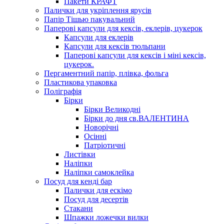
Пакети КРАФТ
Палички для укріплення ярусів
Папір Тішью пакувальний
Паперові капсули для кексів, еклерів, цукерок
Капсули для еклерів
Капсули для кексів тюльпани
Паперові капсули для кексів і міні кексів,
цукерок.
Пергаментний папір, плівка, фольга
Пластикова упаковка
Поліграфія
Бірки
Бірки Великодні
Бірки до дня св.ВАЛЕНТИНА
Новорічні
Осінні
Патріотичні
Листівки
Наліпки
Наліпки самоклейка
Посуд для кенді бар
Палички для ескімо
Посуд для десертів
Стакани
Шпажки ложечки вилки