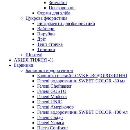
Звичайні
Перфоровані
Форми для хліба
Цукрова флористика
Інструменти для флористики
Вайнери
Вирубки
Дріт
Тейп-стрічка
Тичинки
Шпателі
АКЦІЯ ТИЖНЯ -%
Барвники
Барвники водорозчинні
Барвник гелевий LOVKE -ВОДОРОЗЧИННІ
Гелеві водорозчинні SWEET COLOR -30 мл
Гелеві Chefmaster
Гелеві GUSTO
Гелеві Modecor
Гелеві UNIC
Гелеві Амеріколор
Гелеві водорозчинні SWEET COLOR -100 мл
Гелеві Сладо
Гелеві Украса
Паста Confiseur