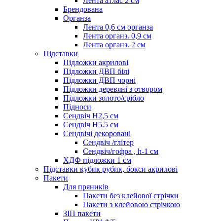
Лента атлас 2 см
Брендована
Органза
Лента 0,6 см органза
Лента органз. 0,9 см
Лента органз. 2 см
Підставки
Підложки акрилові
Підложки ДВП білі
Підложки ДВП чорні
Підложки деревяні з отвором
Підложки золото/срібло
Підноси
Сендвіч H2,5 см
Сендвіч H5.5 см
Сендвічі декоровані
Сендвіч /глітер
Сендвіч/гофра , h-1 см
ХДФ підложки 1 см
Підставки кубик рубик, бокси акрилові
Пакети
Для пряників
Пакети без клейової стрічки
Пакети з клейовою стрічкою
ЗІП пакети