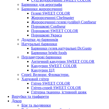
Сухі водорозчинні SWEET COLOR
Барвники для аерографа
Барвники жиророзчинні
Гелеві SWEET COLOR
Жиророзчинні Chefmaster
Жиророзчинні гелеві (олійні) Confiseur
Порошкові Confiseur
Порошкові SWEET COLOR
Порошкові Украса
Додатки до барвників
Натуральні барвники
Барвники гелев.натуральні Dr.Gusto
Барвники bright foods
Перламутрові барвники
Античний кандурин SWEET COLOR
Кандурин SWEET COLOR
Кандурин ЦД
Спреї: Велюри: Фломастери.
Харчовий глітер
Глітер SWEET COLOR
Глітер-спрей SWEET COLOR
Глітерна тканина, їстивний шовк
Вирубки та трафарети
Декор
Бізе та льодяники