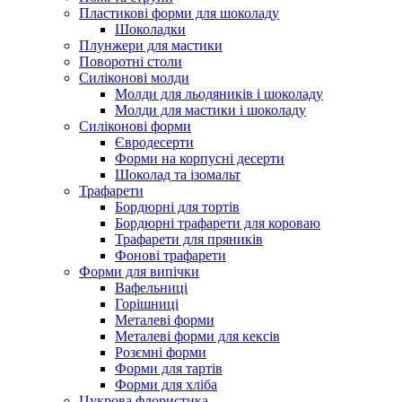
Пластикові форми для шоколаду
Шоколадки
Плунжери для мастики
Поворотні столи
Силіконові молди
Молди для льодяників і шоколаду
Молди для мастики і шоколаду
Силіконові форми
Євродесерти
Форми на корпусні десерти
Шоколад та ізомальт
Трафарети
Бордюрні для тортів
Бордюрні трафарети для короваю
Трафарети для пряників
Фонові трафарети
Форми для випічки
Вафельниці
Горішниці
Металеві форми
Металеві форми для кексів
Розємні форми
Форми для тартів
Форми для хліба
Цукрова флористика