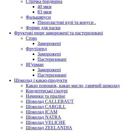
Стрічка бордюрна
40 мкм
83 мкм
Фальшяруси
Пінопластові кулі та конуси .
Форми для паски
Фруктові пюре заморожені та пастеризовані
Crops
Заморожені
Фрутіленд
Заморожені
Пастеризовані
ЯГурман
Заморожені
Пастеризовані
Шоколад і какао-продукти
Какао порошок, какао масло, гарячий шоколад
Кондитерські глазурі
Начинки та праліне
Шоколад CALLEBAUT
Шоколад CARGILL
Шоколад ICAM
Шоколад NATRA
Шоколад VELICHE
Шоколад ZEELANDIA