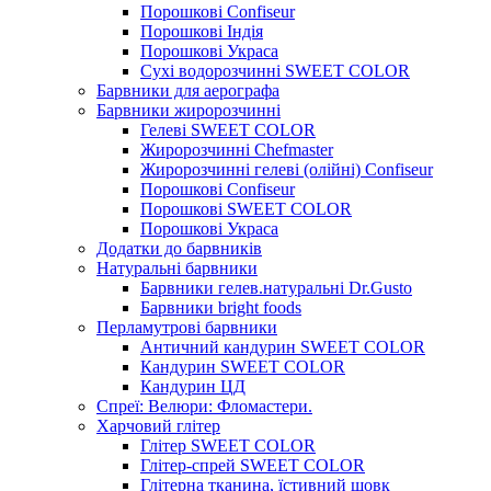
Порошкові Confiseur
Порошкові Індія
Порошкові Украса
Сухі водорозчинні SWEET COLOR
Барвники для аерографа
Барвники жиророзчинні
Гелеві SWEET COLOR
Жиророзчинні Chefmaster
Жиророзчинні гелеві (олійні) Confiseur
Порошкові Confiseur
Порошкові SWEET COLOR
Порошкові Украса
Додатки до барвників
Натуральні барвники
Барвники гелев.натуральні Dr.Gusto
Барвники bright foods
Перламутрові барвники
Античний кандурин SWEET COLOR
Кандурин SWEET COLOR
Кандурин ЦД
Спреї: Велюри: Фломастери.
Харчовий глітер
Глітер SWEET COLOR
Глітер-спрей SWEET COLOR
Глітерна тканина, їстивний шовк