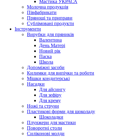
Мастика УКРАСА
Молочна продукція
Півфабрикати
Прянощі та приправи
Сублімовані продукти
Інструменти
Вирубки для пряників
Валентина
День Матері
Новий рік
Паска
Школа
Допоміжні засоби
Килимки для випічки та роботи
Мішки кондитерські
Насадки
Для айсингу
Для зефіру
Для крему
Ножі та струни
Пластикові форми для шоколаду
Шоколадки
Плунжери для мастики
Поворотні столи
Силіконові молди