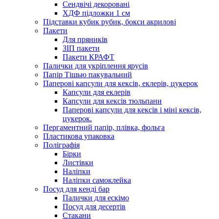
Сендвічі декоровані
ХДФ підложки 1 см
Підставки кубик рубик, бокси акрилові
Пакети
Для пряників
ЗІП пакети
Пакети КРАФТ
Палички для укріплення ярусів
Папір Тішью пакувальний
Паперові капсули для кексів, еклерів, цукерок
Капсули для еклерів
Капсули для кексів тюльпани
Паперові капсули для кексів і міні кексів,
цукерок.
Пергаментний папір, плівка, фольга
Пластикова упаковка
Поліграфія
Бірки
Листівки
Наліпки
Наліпки самоклейка
Посуд для кенді бар
Палички для ескімо
Посуд для десертів
Стакани