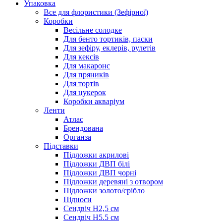
Упаковка
Все для флористики (Зефірної)
Коробки
Весільне солодке
Для бенто тортиків, паски
Для зефіру, еклерів, рулетів
Для кексів
Для макаронс
Для пряників
Для тортів
Для цукерок
Коробки акваріум
Ленти
Атлас
Брендована
Органза
Підставки
Підложки акрилові
Підложки ДВП білі
Підложки ДВП чорні
Підложки деревяні з отвором
Підложки золото/срібло
Підноси
Сендвіч H2,5 см
Сендвіч H5.5 см