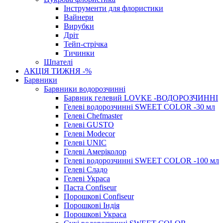
Інструменти для флористики
Вайнери
Вирубки
Дріт
Тейп-стрічка
Тичинки
Шпателі
АКЦІЯ ТИЖНЯ -%
Барвники
Барвники водорозчинні
Барвник гелевий LOVKE -ВОДОРОЗЧИННІ
Гелеві водорозчинні SWEET COLOR -30 мл
Гелеві Chefmaster
Гелеві GUSTO
Гелеві Modecor
Гелеві UNIC
Гелеві Амеріколор
Гелеві водорозчинні SWEET COLOR -100 мл
Гелеві Сладо
Гелеві Украса
Паста Confiseur
Порошкові Confiseur
Порошкові Індія
Порошкові Украса