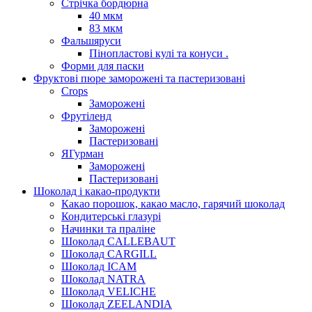
Стрічка бордюрна
40 мкм
83 мкм
Фальшяруси
Пінопластові кулі та конуси .
Форми для паски
Фруктові пюре заморожені та пастеризовані
Crops
Заморожені
Фрутіленд
Заморожені
Пастеризовані
ЯГурман
Заморожені
Пастеризовані
Шоколад і какао-продукти
Какао порошок, какао масло, гарячий шоколад
Кондитерські глазурі
Начинки та праліне
Шоколад CALLEBAUT
Шоколад CARGILL
Шоколад ICAM
Шоколад NATRA
Шоколад VELICHE
Шоколад ZEELANDIA