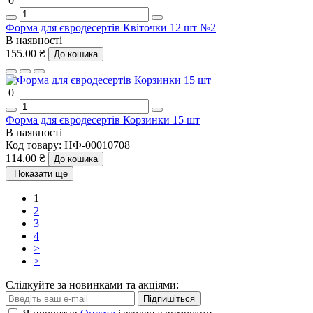
0
Форма для євродесертів Квіточки 12 шт №2
В наявності
155.00 ₴
До кошика
0
Форма для євродесертів Корзинки 15 шт
В наявності
Код товару:
НФ-00010708
114.00 ₴
До кошика
Показати ще
1
2
3
4
>
>|
Слідкуйте за новинками та акціями:
Підпишіться