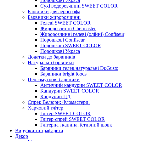
Порошкові Украса
Сухі водорозчинні SWEET COLOR
Барвники для аерографа
Барвники жиророзчинні
Гелеві SWEET COLOR
Жиророзчинні Chefmaster
Жиророзчинні гелеві (олійні) Confiseur
Порошкові Confiseur
Порошкові SWEET COLOR
Порошкові Украса
Додатки до барвників
Натуральні барвники
Барвники гелев.натуральні Dr.Gusto
Барвники bright foods
Перламутрові барвники
Античний кандурин SWEET COLOR
Кандурин SWEET COLOR
Кандурин ЦД
Спреї: Велюри: Фломастери.
Харчовий глітер
Глітер SWEET COLOR
Глітер-спрей SWEET COLOR
Глітерна тканина, їстивний шовк
Вирубки та трафарети
Декор