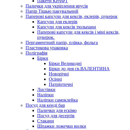
Пакети КРАФТ
Палички для укріплення ярусів
Папір Тішью пакувальний
Паперові капсули для кексів, еклерів, цукерок
Капсули для еклерів
Капсули для кексів тюльпани
Паперові капсули для кексів і міні кексів,
цукерок.
Пергаментний папір, плівка, фольга
Пластикова упаковка
Поліграфія
Бірки
Бірки Великодні
Бірки до дня св.ВАЛЕНТИНА
Новорічні
Осінні
Патріотичні
Листівки
Наліпки
Наліпки самоклейка
Посуд для кенді бар
Палички для ескімо
Посуд для десертів
Стакани
Шпажки ложечки вилки