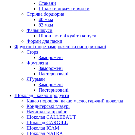
Стакани
Шпажки ложечки вилки
Стрічка бордюрна
40 мкм
83 мкм
Фальшяруси
Пінопластові кулі та конуси .
Форми для паски
Фруктові пюре заморожені та пастеризовані
Crops
Заморожені
Фрутіленд
Заморожені
Пастеризовані
ЯГурман
Заморожені
Пастеризовані
Шоколад і какао-продукти
Какао порошок, какао масло, гарячий шоколад
Кондитерські глазурі
Начинки та праліне
Шоколад CALLEBAUT
Шоколад CARGILL
Шоколад ICAM
Шоколад NATRA