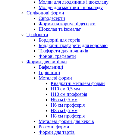
Молди для льодяників і шоколаду
Молди для мастики і шоколаду
Силіконові форми
Євродесерти
Форми на корпусні десерти
Шоколад та ізомальт
Трафарети
Бордюрні для тортів
Бордюрні трафарети для короваю
Трафарети для пряників
Фонові трафарети
Форми для випічки
Вафельниці
Горішниці
Металеві форми
Квадратні металеві форми
Н10 см 0,5 мм
Н10 см профсерія
Н6 см 0,5 мм
Н6 см профсерія
Н8 см 0,5 мм
Н8 см профсерія
Металеві форми для кексів
Розємні форми
Форми для тартів