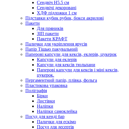
Сендвіч H5.5 см
Сендвічі декоровані
ХДФ підложки 1 см
Підставки кубик рубик, бокси акрилові
Пакети
Для пряників
ЗІП пакети
Пакети КРАФТ
Палички для укріплення ярусів
Папір Тішью пакувальний
Паперові капсули для кексів, еклерів, цукерок
Капсули для еклерів
Капсули для кексів тюльпани
Паперові капсули для кексів і міні кексів,
цукерок.
Пергаментний папір, плівка, фольга
Пластикова упаковка
Поліграфія
Бірки
Листівки
Наліпки
Наліпки самоклейка
Посуд для кенді бар
Палички для ескімо
Посуд для десертів