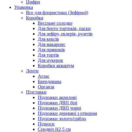
Цифри
Упаковка
Все для флористики (Зефірної)
Коробки
Весільне солодке
Для бенто тортиків, паски
Для зефіру, еклерів, рулетів
Для кексів
Для макаронс
Для пряників
Для тортів
Для цукерок
Коробки акваріум
Ленти
Атлас
Брендована
Органза
Підставки
Підложки акрилові
Підложки ДВП білі
Підложки ДВП чорні
Підложки деревяні з отвором
Підложки золото/срібло
Підноси
Сендвіч H2,5 см