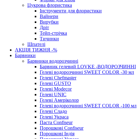
Цукрова флористика
Інструменти для флористики
Вайнери
Вирубки
Дріт
Тейп-стрічка
Тичинки
Шпателі
АКЦІЯ ТИЖНЯ -%
Барвники
Барвники водорозчинні
Барвник гелевий LOVKE -ВОДОРОЗЧИННІ
Гелеві водорозчинні SWEET COLOR -30 мл
Гелеві Chefmaster
Гелеві GUSTO
Гелеві Modecor
Гелеві UNIC
Гелеві Амеріколор
Гелеві водорозчинні SWEET COLOR -100 мл
Гелеві Сладо
Гелеві Украса
Паста Confiseur
Порошкові Confiseur
Порошкові Індія