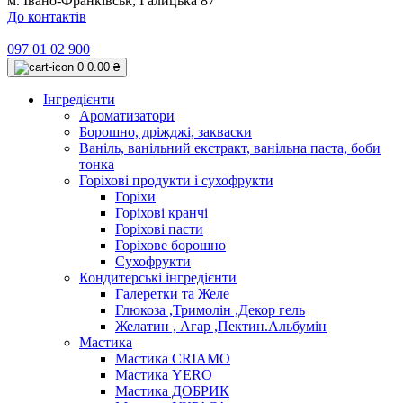
м. Івано-Франківськ, Галицька 87
До контактів
097 01 02 900
0
0.00 ₴
Інгредієнти
Ароматизатори
Борошно, дріжджі, закваски
Ваніль, ванільний екстракт, ванільна паста, боби
тонка
Горіхові продукти і сухофрукти
Горіхи
Горіхові кранчі
Горіхові пасти
Горіхове борошно
Сухофрукти
Кондитерські інгредієнти
Галеретки та Желе
Глюкоза ,Тримолін ,Декор гель
Желатин , Агар ,Пектин.Альбумін
Мастика
Мастика CRIAMO
Мастика YERO
Мастика ДОБРИК