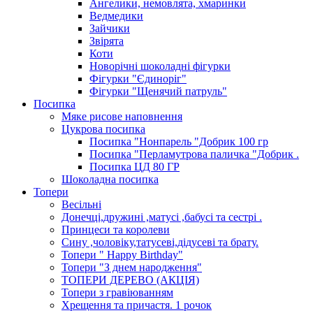
Ангелики, немовлята, хмаринки
Ведмедики
Зайчики
Звірята
Коти
Новорічні шоколадні фігурки
Фігурки "Єдиноріг"
Фігурки "Щенячий патруль"
Посипка
Мяке рисове наповнення
Цукрова посипка
Посипка "Нонпарель "Добрик 100 гр
Посипка "Перламутрова паличка "Добрик .
Посипка ЦД 80 ГР
Шоколадна посипка
Топери
Весільні
Донечці,дружині ,матусі ,бабусі та сестрі .
Принцеси та королеви
Сину ,чоловіку,татусеві,дідусеві та брату.
Топери " Happy Birthday"
Топери "З днем народження"
ТОПЕРИ ДЕРЕВО (АКЦІЯ)
Топери з гравіюванням
Хрещення та причастя. 1 рочок