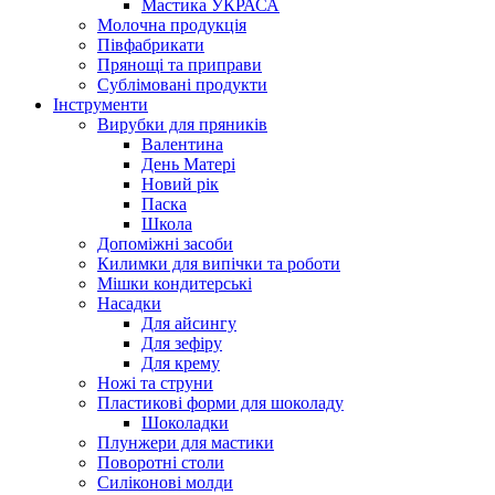
Мастика УКРАСА
Молочна продукція
Півфабрикати
Прянощі та приправи
Сублімовані продукти
Інструменти
Вирубки для пряників
Валентина
День Матері
Новий рік
Паска
Школа
Допоміжні засоби
Килимки для випічки та роботи
Мішки кондитерські
Насадки
Для айсингу
Для зефіру
Для крему
Ножі та струни
Пластикові форми для шоколаду
Шоколадки
Плунжери для мастики
Поворотні столи
Силіконові молди