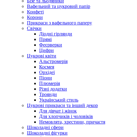
Бізе та льодяники
Вафельний та цукровий папір
Конфеті
Корони
Прикраси з вафельного паперу
Свічки
Діодні гірлянди
Прямі
Феєрверки
Цифри
Цукрові квіти
Альстромерія
Космея
Орхідеї
Піони
Плюмерія
Різні додатки
Троянди
Український стиль
Цукрові прикраси та інший декор
Для дівчат і жінок
Для хлопчиків і чоловіків
Немовлята, хрестини, причастя
Шоколадні сфери
Шоколадні фігурки