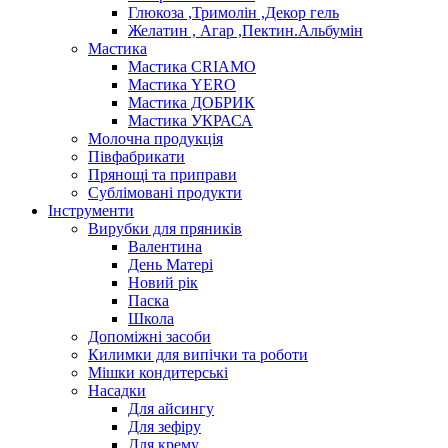
Глюкоза ,Тримолін ,Декор гель
Желатин , Агар ,Пектин.Альбумін
Мастика
Мастика CRIAMO
Мастика YERO
Мастика ДОБРИК
Мастика УКРАСА
Молочна продукція
Півфабрикати
Прянощі та приправи
Сублімовані продукти
Інструменти
Вирубки для пряників
Валентина
День Матері
Новий рік
Паска
Школа
Допоміжні засоби
Килимки для випічки та роботи
Мішки кондитерські
Насадки
Для айсингу
Для зефіру
Для крему