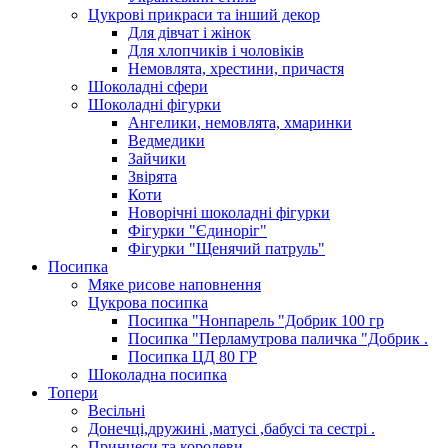
Цукрові прикраси та інший декор
Для дівчат і жінок
Для хлопчиків і чоловіків
Немовлята, хрестини, причастя
Шоколадні сфери
Шоколадні фігурки
Ангелики, немовлята, хмаринки
Ведмедики
Зайчики
Звірята
Коти
Новорічні шоколадні фігурки
Фігурки "Єдиноріг"
Фігурки "Щенячий патруль"
Посипка
Мяке рисове наповнення
Цукрова посипка
Посипка "Нонпарель "Добрик 100 гр
Посипка "Перламутрова паличка "Добрик .
Посипка ЦД 80 ГР
Шоколадна посипка
Топери
Весільні
Донечці,дружині ,матусі ,бабусі та сестрі .
Принцеси та королеви