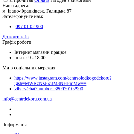
Я прочитав
Оплата
і згоден з вимогами
Наша адреса:
м. Івано-Франківськ, Галицька 87
Зателефонуйте нам:
097 01 02 900
До контактів
Графік роботи
Інтернет магазин працює
пн-пт: 9 - 18:00
Ми в соціальних мережах:
https://www.instagram.com/centrsolodkogodekoru?
igsh=MWRzNzJ6c3M3NHFmMw==
viber://chat?number=380970102900
info@centrdekoru.com.ua
Інформація