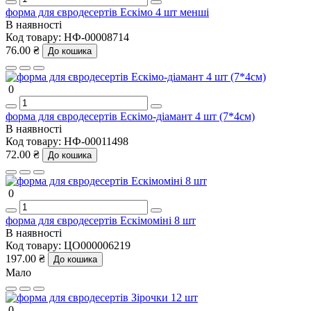
форма для євродесертів Ескімо 4 шт менші
В наявності
Код товару:
НФ-00008714
76.00 ₴
До кошика
0
форма для євродесертів Ескімо-діамант 4 шт (7*4см)
В наявності
Код товару:
НФ-00011498
72.00 ₴
До кошика
0
форма для євродесертів Ескімоміні 8 шт
В наявності
Код товару:
ЦО000006219
197.00 ₴
До кошика
Мало
0