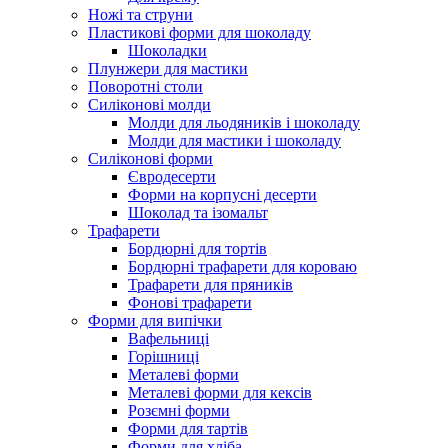
Ножі та струни
Пластикові форми для шоколаду
Шоколадки
Плунжери для мастики
Поворотні столи
Силіконові молди
Молди для льодяників і шоколаду
Молди для мастики і шоколаду
Силіконові форми
Євродесерти
Форми на корпусні десерти
Шоколад та ізомальт
Трафарети
Бордюрні для тортів
Бордюрні трафарети для короваю
Трафарети для пряників
Фонові трафарети
Форми для випічки
Вафельниці
Горішниці
Металеві форми
Металеві форми для кексів
Розємні форми
Форми для тартів
Форми для хліба