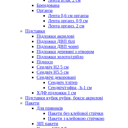
Лента атлас 2 см
Брендована
Органза
Лента 0,6 см органза
Лента органз. 0,9 см
Лента органз. 2 см
Підставки
Підложки акрилові
Підложки ДВП білі
Підложки ДВП чорні
Підложки деревяні з отвором
Підложки золото/срібло
Підноси
Сендвіч H2,5 см
Сендвіч H5.5 см
Сендвічі декоровані
Сендвіч /глітер
Сендвіч/гофра , h-1 см
ХДФ підложки 1 см
Підставки кубик рубик, бокси акрилові
Пакети
Для пряників
Пакети без клейової стрічки
Пакети з клейовою стрічкою
ЗІП пакети