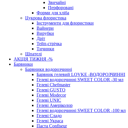
Звичайні
Перфоровані
Форми для хліба
Цукрова флористика
Інструменти для флористики
Вайнери
Вирубки
Дріт
Тейп-стрічка
Тичинки
Шпателі
АКЦІЯ ТИЖНЯ -%
Барвники
Барвники водорозчинні
Барвник гелевий LOVKE -ВОДОРОЗЧИННІ
Гелеві водорозчинні SWEET COLOR -30 мл
Гелеві Chefmaster
Гелеві GUSTO
Гелеві Modecor
Гелеві UNIC
Гелеві Амеріколор
Гелеві водорозчинні SWEET COLOR -100 мл
Гелеві Сладо
Гелеві Украса
Паста Confiseur