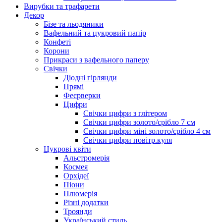
Вирубки та трафарети
Декор
Бізе та льодяники
Вафельний та цукровий папір
Конфеті
Корони
Прикраси з вафельного паперу
Свічки
Діодні гірлянди
Прямі
Феєрверки
Цифри
Свічки цифри з глітером
Свічки цифри золото/срібло 7 см
Свічки цифри міні золото/срібло 4 см
Свічки цифри повітр.куля
Цукрові квіти
Альстромерія
Космея
Орхідеї
Піони
Плюмерія
Різні додатки
Троянди
Український стиль