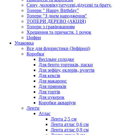
Сину ,чоловіку,татусеві,дідусеві та брату.
Топери " Happy Birthday"
Топери "З днем народження"
ТОПЕРИ ДЕРЕВО (АКЦІЯ)
Топери з гравіюванням
Хрещення та причастя. 1 рочок
Цифри
Упаковка
Все для флористики (Зефірної)
Коробки
Весільне солодке
Для бенто тортиків, паски
Для зефіру, еклерів, рулетів
Для кексів
Для макаронс
Для пряників
Для тортів
Для цукерок
Коробки акваріум
Ленти
Атлас
Лента 2,5 см
Лента атлас 0,6 см
Лента атлас 0,9 см