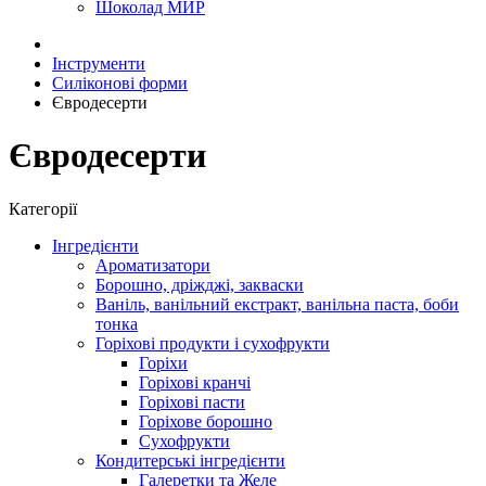
Шоколад МИР
Інструменти
Силіконові форми
Євродесерти
Євродесерти
Категорії
Інгредієнти
Ароматизатори
Борошно, дріжджі, закваски
Ваніль, ванільний екстракт, ванільна паста, боби
тонка
Горіхові продукти і сухофрукти
Горіхи
Горіхові кранчі
Горіхові пасти
Горіхове борошно
Сухофрукти
Кондитерські інгредієнти
Галеретки та Желе