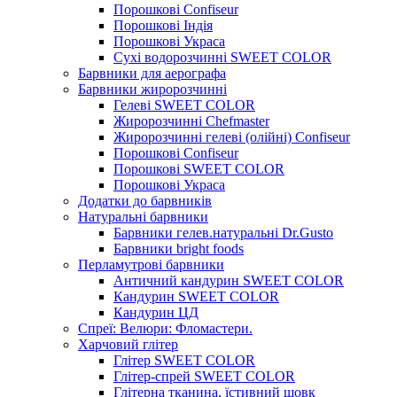
Порошкові Confiseur
Порошкові Індія
Порошкові Украса
Сухі водорозчинні SWEET COLOR
Барвники для аерографа
Барвники жиророзчинні
Гелеві SWEET COLOR
Жиророзчинні Chefmaster
Жиророзчинні гелеві (олійні) Confiseur
Порошкові Confiseur
Порошкові SWEET COLOR
Порошкові Украса
Додатки до барвників
Натуральні барвники
Барвники гелев.натуральні Dr.Gusto
Барвники bright foods
Перламутрові барвники
Античний кандурин SWEET COLOR
Кандурин SWEET COLOR
Кандурин ЦД
Спреї: Велюри: Фломастери.
Харчовий глітер
Глітер SWEET COLOR
Глітер-спрей SWEET COLOR
Глітерна тканина, їстивний шовк