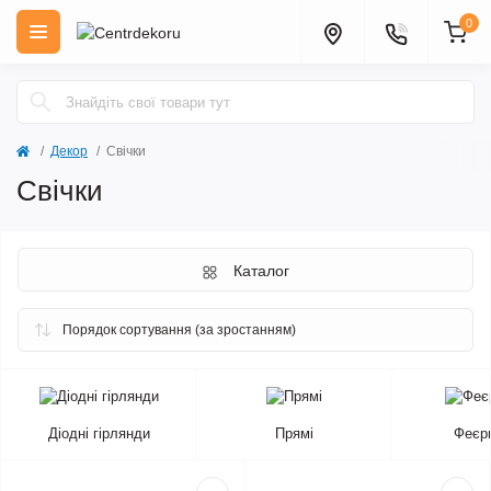
0
Декор
Свічки
Свічки
Каталог
Діодні гірлянди
Прямі
Феєр
Хіт продажів